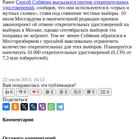
Ранее
Сергей Собянин высказался против открепительных
удостоверений
, сообщив, что они используются в «серых и
мутных схемах», ставя под сомнение честные выборы. 10
июля Мосгордума в окончательной редакции приняла
законопроект об отмене открепительных удостоверений на
выборах в Москве, однако сентябрьских выборов эта
поправка не затронет. Тем не менее Собянин обратился в
Мосгоризбирком с просьбой максимально ограничить
количество открепительных для этих выборов. Планируется
напечатать 10 000 открепительных удостоверений (0,13% от
7,3 млн избирателей).
22 июля 2013, 16:12
Вам понравилась эта публикация?
👍
0
👎
0
❤
0
😆
0
😡
0
🤔
0
🙈
0
🧘‍♀️
0
Поделиться
Комментарии
Оставить комментарий