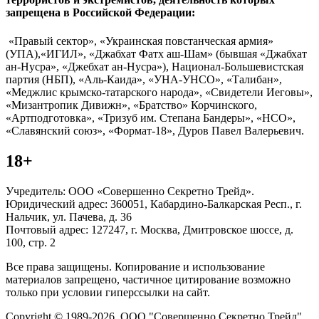
запрещена в Российской Федерации:
«Правый сектор», «Украинская повстанческая армия»
(УПА),«ИГИЛ», «Джабхат Фатх аш-Шам» (бывшая «Джабхат
ан-Нусра», «Джебхат ан-Нусра»), Национал-Большевистская
партия (НБП), «Аль-Каида», «УНА-УНСО», «Талибан»,
«Меджлис крымско-татарского народа», «Свидетели Иеговы»,
«Мизантропик Дивижн», «Братство» Корчинского,
«Артподготовка», «Тризуб им. Степана Бандеры», «НСО»,
«Славянский союз», «Формат-18», Дуров Павел Валерьевич.
18+
Учредитель: ООО «Совершенно Секретно Трейд».
Юридический адрес: 360051, Кабардино-Балкарская Респ., г.
Нальчик, ул. Пачева, д. 36
Почтовый адрес: 127247, г. Москва, Дмитровское шоссе, д.
100, стр. 2
Все права защищены. Копирование и использование
материалов запрещено, частичное цитирование возможно
только при условии гиперссылки на сайт.
Copyright © 1989-2026. ООО "Совершенно Секретно Трейд".