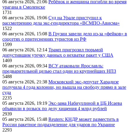
06 августа 2026, 21:06
Ребёнок и женщина погибли во время
урагана в Смоленске
1731
06 августа 2026, 19:06
Суд на Урале приступил к
рассмотрению дела экс-гендиректора «ВСМПО-Ависма»
1522
06 августа 2026, 15:08
В Грузии завели дело из-за «фейков» в
соцсетях о притеснениях туристов из РФ
1599
06 августа 2026, 12:14
Трамп пригрозил тюрьмой
допустившим утечку данных о нехватке ракет у США
1469
06 августа 2026, 09:34
ВСУ атаковали Ярославль:
предварительной целью стал один из крупнейших НПЗ
5488
05 августа 2026, 21:38
Московский экс-депутат Харадизе
получила 4 года колонии, но вышла на свободу прямо в зале
суда
2235
05 августа 2026, 19:19
Экс-зама Набиуллиной в ЦБ Исаева
объявили в розыск по делу хищения 4 млрд рублей
2939
05 августа 2026, 15:48
Reuters: КНДР может разместить в
России ракетное подразделение для ударов по Украине
2293