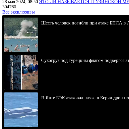
28 мая 2024, 08:50
ЭТО ЛИ НАЗЫВАЕТСЯ ГРУЗИНСКОЙ М
304760
Все эксклюзивы
Шесть человек погибли при атаке БПЛА в 
Сухогруз под турецким флагом подвергся 
В Ялте БЭК атаковал пляж, в Керчи дрон п