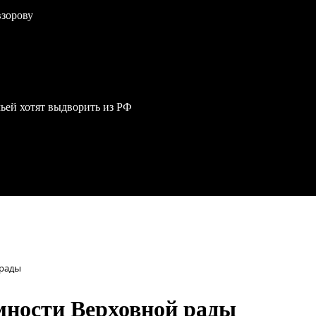
взорову
мьей хотят выдворить из РФ
 рады
мности Верховной рады