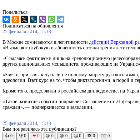
Поделиться
Подписаться на обновления
25 февраля 2014, 15:18
В Москве сомневаются в легитимности
действий Верховной р
«Вызывают глубокую озабоченность с точки зрения легитимнос
«Ссылаясь фактически лишь на «революционную целесообразно
других национальных меньшинств, проживающих на Украине»
«Звучат призывы к чуть ли не полному запрету русского язык
идеологии. Взят курс на то, чтобы диктаторскими, а порой и
Кроме того, продолжили в российском дипведомстве, на Украи
«Такое развитие событий подрывает Соглашение от 21 февраля,
граждан», — подчеркивается в заявлении.
25 февраля 2014, 15:18
Вам понравилась эта публикация?
👍
0
👎
0
❤
0
😆
0
😡
0
🤔
0
🙈
0
🧘‍♀️
0