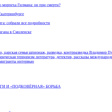
морпеха Гилмана: он при смерти?
 Екатеринбурге
га: собрали все подробности
агана в Смоленске
о, царская семья
шпионаж, разведка, контрразведка
Владимир П
торическая
терроризм
литература, детектив, рассказы
международ
 мигранты
интервью
ИГИ И «ПОДКОВЁРНАЯ» БОРЬБА