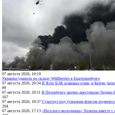
07 августа 2026, 10:19
Украина ударила по складу Wildberries в Екатеринбурге
07 августа 2026, 20:34
В Ялте БЭК атаковал пляж, в Керчи дрон
89
07 августа 2026, 20:11
В Петербурге заочно арестовали Лидию 
107
07 августа 2026, 18:37
Сухогруз под турецким флагом подвергс
204
07 августа 2026, 17:13
«Веселого молочника» Уолкера вместе с 