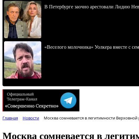
В Петербурге заочно арестовали Лидию Не
«Веселого молочника» Уолкера вместе с се
Главная
Новости
Москва сомневается в легитимности Верховной
Москва сомневается в легити