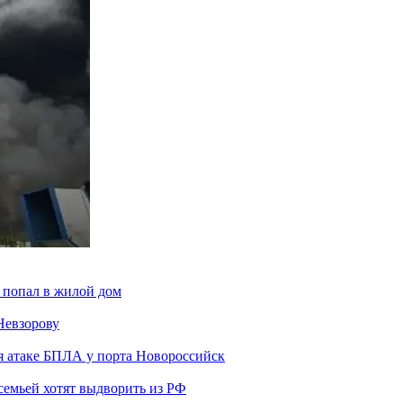
 попал в жилой дом
Невзорову
я атаке БПЛА у порта Новороссийск
семьей хотят выдворить из РФ