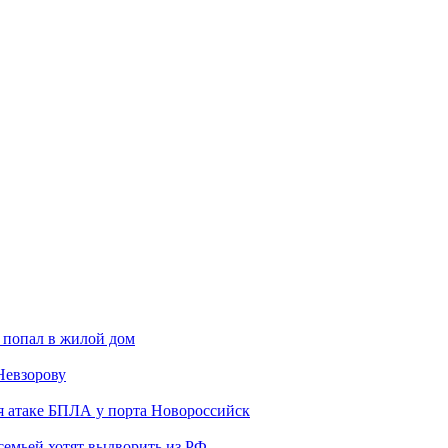
 попал в жилой дом
Невзорову
я атаке БПЛА у порта Новороссийск
семьей хотят выдворить из РФ