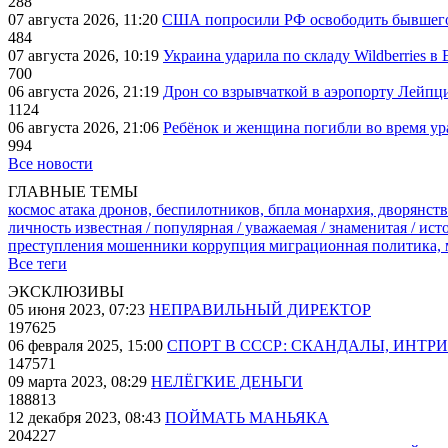
288
07 августа 2026, 11:20
США попросили РФ освободить бывшего 
484
07 августа 2026, 10:19
Украина ударила по складу Wildberries в
700
06 августа 2026, 21:19
Дрон со взрывчаткой в аэропорту Лейпци
1124
06 августа 2026, 21:06
Ребёнок и женщина погибли во время ур
994
Все новости
ГЛАВНЫЕ ТЕМЫ
космос
атака дронов, беспилотников, бпла
монархия, дворянств
личность известная / популярная / уважаемая / знаменитая / ис
преступления
мошенники
коррупция
миграционная политика,
Все теги
ЭКСКЛЮЗИВЫ
05 июня 2023, 07:23
НЕПРАВИЛЬНЫЙ ДИРЕКТОР
197625
06 февраля 2025, 15:00
СПОРТ В СССР: СКАНДАЛЫ, ИНТР
147571
09 марта 2023, 08:29
НЕЛЁГКИЕ ДЕНЬГИ
188813
12 декабря 2023, 08:43
ПОЙМАТЬ МАНЬЯКА
204227