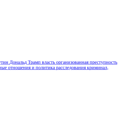
утин
Дональд Трамп
власть
организованная преступность
ные отношения и политика
расследования
криминал,