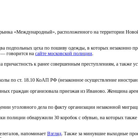
е рынка «Международный», расположенного на территории Нов
два подпольных цеха по пошиву одежды, в которых незаконно п
 — говорится на
сайте московской полиции
.
а причастность к ранее совершенным преступлениям, а также у
олы по ст. 18.10 КоАП РФ (незаконное осуществление иностра
нных граждан организовала приезжая из Иваново. Женщина арен
дении уголовного дела по факту организации незаконной миграц
ики полиции обнаружили 30 коробок с обувью, на которых такж
нелегалов, напоминает
Взгляд
. Также за минувшие выходные пр