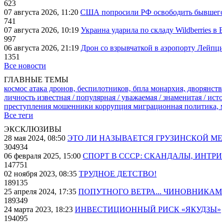
623
07 августа 2026, 11:20
США попросили РФ освободить бывшего 
741
07 августа 2026, 10:19
Украина ударила по складу Wildberries в
997
06 августа 2026, 21:19
Дрон со взрывчаткой в аэропорту Лейпци
1351
Все новости
ГЛАВНЫЕ ТЕМЫ
космос
атака дронов, беспилотников, бпла
монархия, дворянств
личность известная / популярная / уважаемая / знаменитая / ис
преступления
мошенники
коррупция
миграционная политика,
Все теги
ЭКСКЛЮЗИВЫ
28 мая 2024, 08:50
ЭТО ЛИ НАЗЫВАЕТСЯ ГРУЗИНСКОЙ М
304934
06 февраля 2025, 15:00
СПОРТ В СССР: СКАНДАЛЫ, ИНТР
147751
02 ноября 2023, 08:35
ТРУДНОЕ ДЕТСТВО!
189135
25 апреля 2024, 17:35
ПОПУТНОГО ВЕТРА... ЧИНОВНИКАМ
189349
24 марта 2023, 18:23
ИНВЕСТИЦИОННЫЙ РИСК «ЯКУДЗЫ»
194095