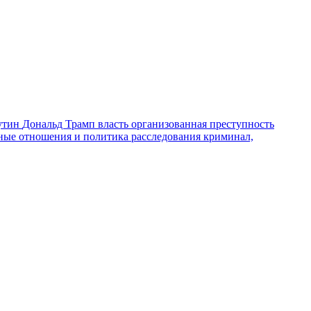
утин
Дональд Трамп
власть
организованная преступность
ные отношения и политика
расследования
криминал,