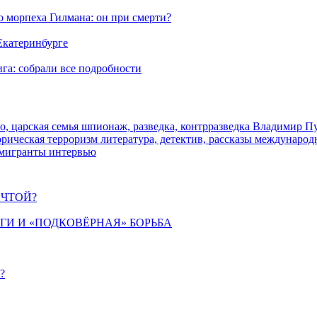
морпеха Гилмана: он при смерти?
 Екатеринбурге
га: собрали все подробности
о, царская семья
шпионаж, разведка, контрразведка
Владимир П
торическая
терроризм
литература, детектив, рассказы
международ
 мигранты
интервью
ЕЧТОЙ?
ИГИ И «ПОДКОВЁРНАЯ» БОРЬБА
?