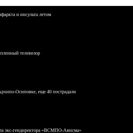
нфаркта и инсульта летом
упленный телевизор
Архипо-Осиповке, еще 40 пострадали
дела экс-гендиректора «ВСМПО-Ависма»