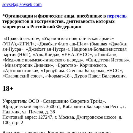
sovsek@sovsek.com
*Организации и физические лица, внесённные в
перечень
террористов и экстремистов, деятельность которых
запрещена в Российской Федерации:
«Правый сектор», «Украинская повстанческая армия»
(УПА),«ИГИЛ», «Джабхат Фатх аш-Шам» (бывшая «Джабхат
ан-Нусра», «Джебхат ан-Нусра»), Национал-Большевистская
партия (НБП), «Аль-Каида», «УНА-УНСО», «Талибан»,
«Меджлис крымско-татарского народа», «Свидетели Иеговы»,
«Мизантропик Дивижн», «Братство» Корчинского,
«Артподготовка», «Тризуб им. Степана Бандеры», «НСО»,
«Славянский союз», «Формат-18», Дуров Павел Валерьевич.
18+
Учредитель: ООО «Совершенно Секретно Трейд».
Юридический адрес: 360051, Кабардино-Балкарская Респ., г.
Нальчик, ул. Пачева, д. 36
Почтовый адрес: 127247, г. Москва, Дмитровское шоссе, д.
100, стр. 2
Все права защищены. Копирование и использование