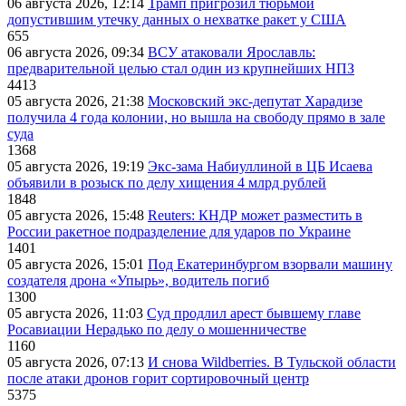
06 августа 2026, 12:14
Трамп пригрозил тюрьмой
допустившим утечку данных о нехватке ракет у США
655
06 августа 2026, 09:34
ВСУ атаковали Ярославль:
предварительной целью стал один из крупнейших НПЗ
4413
05 августа 2026, 21:38
Московский экс-депутат Харадизе
получила 4 года колонии, но вышла на свободу прямо в зале
суда
1368
05 августа 2026, 19:19
Экс-зама Набиуллиной в ЦБ Исаева
объявили в розыск по делу хищения 4 млрд рублей
1848
05 августа 2026, 15:48
Reuters: КНДР может разместить в
России ракетное подразделение для ударов по Украине
1401
05 августа 2026, 15:01
Под Екатеринбургом взорвали машину
создателя дрона «Упырь», водитель погиб
1300
05 августа 2026, 11:03
Суд продлил арест бывшему главе
Росавиации Нерадько по делу о мошенничестве
1160
05 августа 2026, 07:13
И снова Wildberries. В Тульской области
после атаки дронов горит сортировочный центр
5375