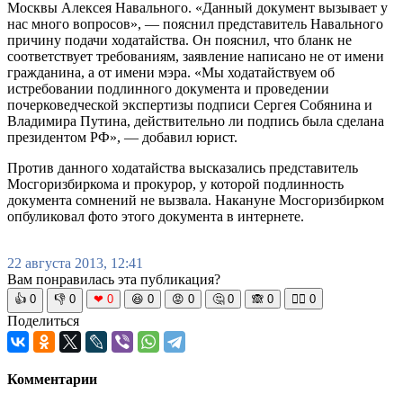
Москвы Алексея Навального. «Данный документ вызывает у
нас много вопросов», — пояснил представитель Навального
причину подачи ходатайства. Он пояснил, что бланк не
соответствует требованиям, заявление написано не от имени
гражданина, а от имени мэра. «Мы ходатайствуем об
истребовании подлинного документа и проведении
почерковедческой экспертизы подписи Сергея Собянина и
Владимира Путина, действительно ли подпись была сделана
президентом РФ», — добавил юрист.
Против данного ходатайства высказались представитель
Мосгоризбиркома и прокурор, у которой подлинность
документа сомнений не вызвала. Накануне Мосгоризбирком
опбуликовал фото этого документа в интернете.
22 августа 2013, 12:41
Вам понравилась эта публикация?
👍
0
👎
0
❤
0
😆
0
😡
0
🤔
0
🙈
0
🧘‍♀️
0
Поделиться
Комментарии