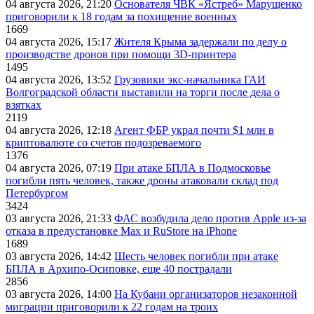
04 августа 2026, 21:20
Основателя ЧВК «Ястреб» Марущенко
приговорили к 18 годам за похищение военных
1669
04 августа 2026, 15:17
Жителя Крыма задержали по делу о
производстве дронов при помощи 3D‑принтера
1495
04 августа 2026, 13:52
Грузовики экс-начальника ГАИ
Волгоградской области выставили на торги после дела о
взятках
2119
04 августа 2026, 12:18
Агент ФБР украл почти $1 млн в
криптовалюте со счетов подозреваемого
1376
04 августа 2026, 07:19
При атаке БПЛА в Подмосковье
погибли пять человек, также дроны атаковали склад под
Петербургом
3424
03 августа 2026, 21:33
ФАС возбудила дело против Apple из-за
отказа в предустановке Max и RuStore на iPhone
1689
03 августа 2026, 14:42
Шесть человек погибли при атаке
БПЛА в Архипо-Осиповке, еще 40 пострадали
2856
03 августа 2026, 14:00
На Кубани организаторов незаконной
миграции приговорили к 22 годам на троих