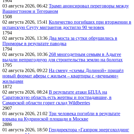
1904
03 августа 2026, 06:42
Трамп анонсировал переговоры между
Вашингтоном и Тегераном
1508
02 августа 2026, 15:41
Количество погибших при вторжении в
испанскую Сеуту мигрантов достигло 90 человек
1794
02 августа 2026, 13:36
Два моста за сутки обрушились в
Приморье в результате паводка
1794
02 августа 2026, 10:36
268 многодетным семьям в Адыгее
выдали непригодную для строительства землю на болотах
1795
02 августа 2026, 09:22
На смену «схемы Долиной» пришёл
новый формат аферы с жильем – квартиры с «вечными»
жильцами
1872
02 августа 2026, 08:24
В результате атаки БПЛА на
Саратовскую область есть жертвы и пострадавшие, в
Самарской области горит склад Wildberries
2907
01 августа 2026, 21:02
Три человека погибли в результате
взрыва на Кудринской площади в Москве
2886
01 августа 2026, 18:50
Гендиректора «Газпром энергохолдинг