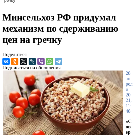
гречку
Минсельхоз РФ придумал
механизм по сдерживанию
цен на гречку
Поделиться
Подписаться на обновления
28
ап
рел
я
20
21,
11:
48
«С
ов
ер