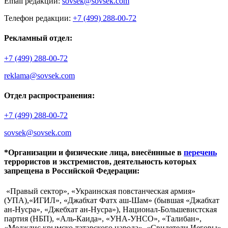
Email редакции:
sovsek@sovsek.com
Телефон редакции:
+7 (499) 288-00-72
Рекламный отдел:
+7 (499) 288-00-72
reklama@sovsek.com
Отдел распространения:
+7 (499) 288-00-72
sovsek@sovsek.com
*Организации и физические лица, внесённные в
перечень
террористов и экстремистов, деятельность которых
запрещена в Российской Федерации:
«Правый сектор», «Украинская повстанческая армия»
(УПА),«ИГИЛ», «Джабхат Фатх аш-Шам» (бывшая «Джабхат
ан-Нусра», «Джебхат ан-Нусра»), Национал-Большевистская
партия (НБП), «Аль-Каида», «УНА-УНСО», «Талибан»,
«Меджлис крымско-татарского народа», «Свидетели Иеговы»,