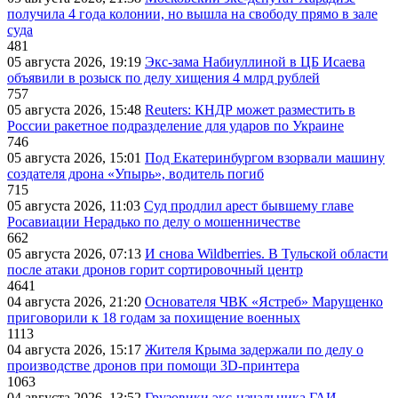
получила 4 года колонии, но вышла на свободу прямо в зале
суда
481
05 августа 2026, 19:19
Экс-зама Набиуллиной в ЦБ Исаева
объявили в розыск по делу хищения 4 млрд рублей
757
05 августа 2026, 15:48
Reuters: КНДР может разместить в
России ракетное подразделение для ударов по Украине
746
05 августа 2026, 15:01
Под Екатеринбургом взорвали машину
создателя дрона «Упырь», водитель погиб
715
05 августа 2026, 11:03
Суд продлил арест бывшему главе
Росавиации Нерадько по делу о мошенничестве
662
05 августа 2026, 07:13
И снова Wildberries. В Тульской области
после атаки дронов горит сортировочный центр
4641
04 августа 2026, 21:20
Основателя ЧВК «Ястреб» Марущенко
приговорили к 18 годам за похищение военных
1113
04 августа 2026, 15:17
Жителя Крыма задержали по делу о
производстве дронов при помощи 3D‑принтера
1063
04 августа 2026, 13:52
Грузовики экс-начальника ГАИ