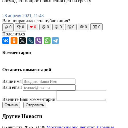
обсуждают вопрос повышения цен на гречку.
28 апреля 2021, 11:48
Вам понравилась эта публикация?
👍
0
👎
0
❤
0
😆
0
😡
0
🤔
0
🙈
0
🧘‍♀️
0
Поделиться
Комментарии
Оставить комментарий
Ваше имя
Ваш email
Введите Ваш комментарий
Отмена
Отправить
Другие Новости
05 августа 2026, 21:38
Московский экс-депутат Харадизе