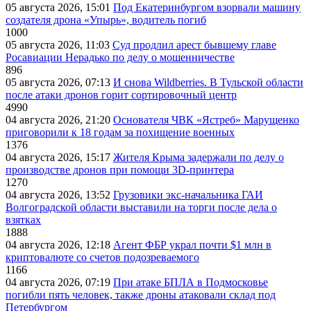
05 августа 2026, 15:01
Под Екатеринбургом взорвали машину
создателя дрона «Упырь», водитель погиб
1000
05 августа 2026, 11:03
Суд продлил арест бывшему главе
Росавиации Нерадько по делу о мошенничестве
896
05 августа 2026, 07:13
И снова Wildberries. В Тульской области
после атаки дронов горит сортировочный центр
4990
04 августа 2026, 21:20
Основателя ЧВК «Ястреб» Марущенко
приговорили к 18 годам за похищение военных
1376
04 августа 2026, 15:17
Жителя Крыма задержали по делу о
производстве дронов при помощи 3D‑принтера
1270
04 августа 2026, 13:52
Грузовики экс-начальника ГАИ
Волгоградской области выставили на торги после дела о
взятках
1888
04 августа 2026, 12:18
Агент ФБР украл почти $1 млн в
криптовалюте со счетов подозреваемого
1166
04 августа 2026, 07:19
При атаке БПЛА в Подмосковье
погибли пять человек, также дроны атаковали склад под
Петербургом