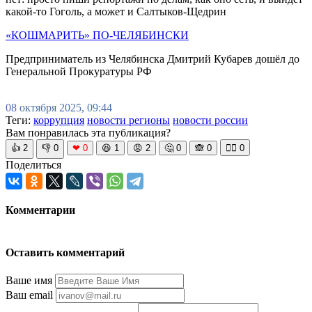
какой-то Гоголь, а может и Салтыков-Щедрин
«КОШМАРИТЬ» ПО-ЧЕЛЯБИНСКИ
Предприниматель из Челябинска Дмитрий Кубарев дошёл до
Генеральной Прокуратуры РФ
08 октября 2025, 09:44
Теги:
коррупция
новости регионы
новости россии
Вам понравилась эта публикация?
👍
2
👎
0
❤
0
😆
1
😡
2
🤔
0
🙈
0
🧘‍♀️
0
Поделиться
Комментарии
Оставить комментарий
Ваше имя
Ваш email