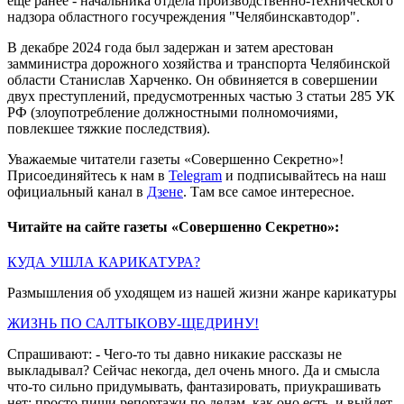
еще ранее - начальника отдела производственно-технического
надзора областного госучреждения "Челябинскавтодор".
В декабре 2024 года был задержан и затем арестован
замминистра дорожного хозяйства и транспорта Челябинской
области Станислав Харченко. Он обвиняется в совершении
двух преступлений, предусмотренных частью 3 статьи 285 УК
РФ (злоупотребление должностными полномочиями,
повлекшее тяжкие последствия).
Уважаемые читатели газеты «Совершенно Секретно»!
Присоединяйтесь к нам в
Telegram
и подписывайтесь на наш
официальный канал в
Дзене
. Там все самое интересное.
Читайте на сайте газеты «Совершенно Секретно»:
КУДА УШЛА КАРИКАТУРА?
Размышления об уходящем из нашей жизни жанре карикатуры
ЖИЗНЬ ПО САЛТЫКОВУ-ЩЕДРИНУ!
Спрашивают: - Чего-то ты давно никакие рассказы не
выкладывал? Сейчас некогда, дел очень много. Да и смысла
что-то сильно придумывать, фантазировать, приукрашивать
нет: просто пиши репортажи по делам, как оно есть, и выйдет