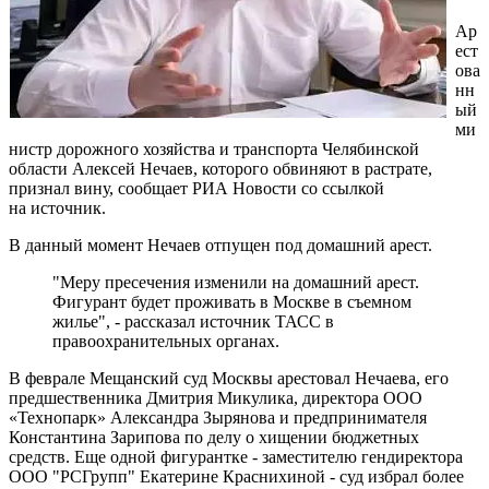
Ар
ест
ова
нн
ый
ми
нистр дорожного хозяйства и транспорта Челябинской
области Алексей Нечаев, которого обвиняют в растрате,
признал вину, сообщает РИА Новости со ссылкой
на источник.
В данный момент Нечаев отпущен под домашний арест.
"Меру пресечения изменили на домашний арест.
Фигурант будет проживать в Москве в съемном
жилье", - рассказал источник ТАСС в
правоохранительных органах.
В феврале Мещанский суд Москвы арестовал Нечаева, его
предшественника Дмитрия Микулика, директора ООО
«Технопарк» Александра Зырянова и предпринимателя
Константина Зарипова по делу о хищении бюджетных
средств. Еще одной фигурантке - заместителю гендиректора
ООО "РСГрупп" Екатерине Краснихиной - суд избрал более