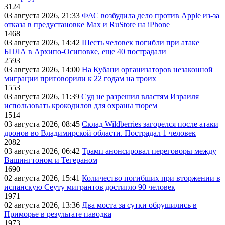
3124
03 августа 2026, 21:33
ФАС возбудила дело против Apple из-за
отказа в предустановке Max и RuStore на iPhone
1468
03 августа 2026, 14:42
Шесть человек погибли при атаке
БПЛА в Архипо-Осиповке, еще 40 пострадали
2593
03 августа 2026, 14:00
На Кубани организаторов незаконной
миграции приговорили к 22 годам на троих
1553
03 августа 2026, 11:39
Суд не разрешил властям Израиля
использовать крокодилов для охраны тюрем
1514
03 августа 2026, 08:45
Склад Wildberries загорелся после атаки
дронов во Владимирской области. Пострадал 1 человек
2082
03 августа 2026, 06:42
Трамп анонсировал переговоры между
Вашингтоном и Тегераном
1690
02 августа 2026, 15:41
Количество погибших при вторжении в
испанскую Сеуту мигрантов достигло 90 человек
1971
02 августа 2026, 13:36
Два моста за сутки обрушились в
Приморье в результате паводка
1973