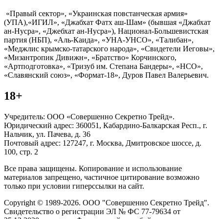
«Правый сектор», «Украинская повстанческая армия»
(УПА),«ИГИЛ», «Джабхат Фатх аш-Шам» (бывшая «Джабхат
ан-Нусра», «Джебхат ан-Нусра»), Национал-Большевистская
партия (НБП), «Аль-Каида», «УНА-УНСО», «Талибан»,
«Меджлис крымско-татарского народа», «Свидетели Иеговы»,
«Мизантропик Дивижн», «Братство» Корчинского,
«Артподготовка», «Тризуб им. Степана Бандеры», «НСО»,
«Славянский союз», «Формат-18», Дуров Павел Валерьевич.
18+
Учредитель: ООО «Совершенно Секретно Трейд».
Юридический адрес: 360051, Кабардино-Балкарская Респ., г.
Нальчик, ул. Пачева, д. 36
Почтовый адрес: 127247, г. Москва, Дмитровское шоссе, д.
100, стр. 2
Все права защищены. Копирование и использование
материалов запрещено, частичное цитирование возможно
только при условии гиперссылки на сайт.
Copyright © 1989-2026. ООО "Совершенно Секретно Трейд".
Свидетельство о регистрации ЭЛ № ФС 77-79634 от