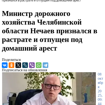
признался в растрате и отпущен под домашний арест
Министр дорожного
хозяйства Челябинской
области Нечаев признался в
растрате и отпущен под
домашний арест
Поделиться
Подписаться на обновления
08
окт
ябр
я
20
25,
09:
44