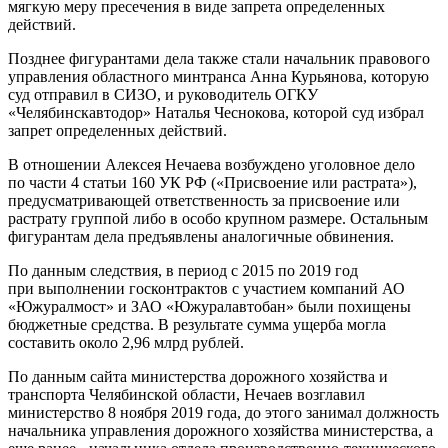
мягкую меру пресечения в виде запрета определенных
действий.
Позднее фигурантами дела также стали начальник правового
управления областного минтранса Анна Курьянова, которую
суд отправил в СИЗО, и руководитель ОГКУ
«Челябинскавтодор» Наталья Чеснокова, которой суд избрал
запрет определенных действий.
В отношении Алексея Нечаева возбуждено уголовное дело
по части 4 статьи 160 УК РФ («Присвоение или растрата»),
предусматривающей ответственность за присвоение или
растрату группой либо в особо крупном размере. Остальным
фигурантам дела предъявлены аналогичные обвинения.
По данным следствия, в период с 2015 по 2019 год
при выполнении госконтрактов с участием компаний АО
«Южуралмост» и ЗАО «Южуралавтобан» были похищены
бюджетные средства. В результате сумма ущерба могла
составить около 2,96 млрд рублей.
По данным сайта министерства дорожного хозяйства и
транспорта Челябинской области, Нечаев возглавил
министерство 8 ноября 2019 года, до этого занимал должность
начальника управления дорожного хозяйства министерства, а