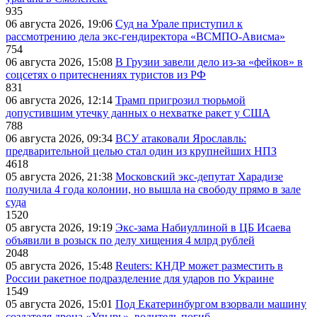
935
06 августа 2026, 19:06
Суд на Урале приступил к
рассмотрению дела экс-гендиректора «ВСМПО-Ависма»
754
06 августа 2026, 15:08
В Грузии завели дело из-за «фейков» в
соцсетях о притеснениях туристов из РФ
831
06 августа 2026, 12:14
Трамп пригрозил тюрьмой
допустившим утечку данных о нехватке ракет у США
788
06 августа 2026, 09:34
ВСУ атаковали Ярославль:
предварительной целью стал один из крупнейших НПЗ
4618
05 августа 2026, 21:38
Московский экс-депутат Харадизе
получила 4 года колонии, но вышла на свободу прямо в зале
суда
1520
05 августа 2026, 19:19
Экс-зама Набиуллиной в ЦБ Исаева
объявили в розыск по делу хищения 4 млрд рублей
2048
05 августа 2026, 15:48
Reuters: КНДР может разместить в
России ракетное подразделение для ударов по Украине
1549
05 августа 2026, 15:01
Под Екатеринбургом взорвали машину
создателя дрона «Упырь», водитель погиб