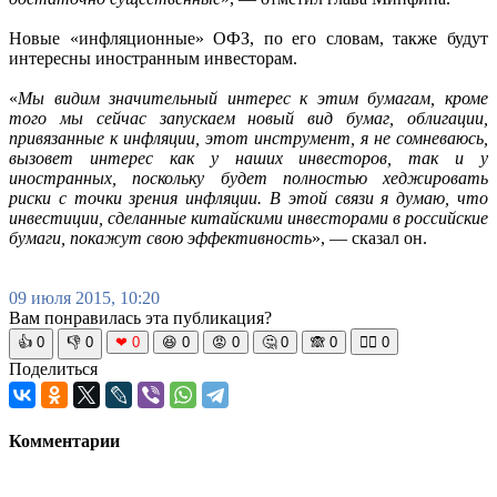
Новые «инфляционные» ОФЗ, по его словам, также будут
интересны иностранным инвесторам.
«
Мы видим значительный интерес к этим бумагам, кроме
того мы сейчас запускаем новый вид бумаг, облигации,
привязанные к инфляции, этот инструмент, я не сомневаюсь,
вызовет интерес как у наших инвесторов, так и у
иностранных, поскольку будет полностью хеджировать
риски с точки зрения инфляции. В этой связи я думаю, что
инвестиции, сделанные китайскими инвесторами в российские
бумаги, покажут свою эффективность
», — сказал он.
09 июля 2015, 10:20
Вам понравилась эта публикация?
👍
0
👎
0
❤
0
😆
0
😡
0
🤔
0
🙈
0
🧘‍♀️
0
Поделиться
Комментарии