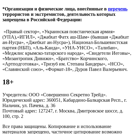
*Организации и физические лица, внесённные в
перечень
террористов и экстремистов, деятельность которых
запрещена в Российской Федерации:
«Правый сектор», «Украинская повстанческая армия»
(УПА),«ИГИЛ», «Джабхат Фатх аш-Шам» (бывшая «Джабхат
ан-Нусра», «Джебхат ан-Нусра»), Национал-Большевистская
партия (НБП), «Аль-Каида», «УНА-УНСО», «Талибан»,
«Меджлис крымско-татарского народа», «Свидетели Иеговы»,
«Мизантропик Дивижн», «Братство» Корчинского,
«Артподготовка», «Тризуб им. Степана Бандеры», «НСО»,
«Славянский союз», «Формат-18», Дуров Павел Валерьевич.
18+
Учредитель: ООО «Совершенно Секретно Трейд».
Юридический адрес: 360051, Кабардино-Балкарская Респ., г.
Нальчик, ул. Пачева, д. 36
Почтовый адрес: 127247, г. Москва, Дмитровское шоссе, д.
100, стр. 2
Все права защищены. Копирование и использование
материалов запрещено, частичное цитирование возможно