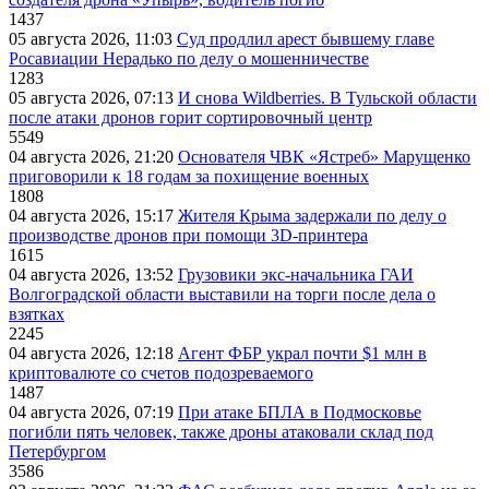
1437
05 августа 2026, 11:03
Суд продлил арест бывшему главе
Росавиации Нерадько по делу о мошенничестве
1283
05 августа 2026, 07:13
И снова Wildberries. В Тульской области
после атаки дронов горит сортировочный центр
5549
04 августа 2026, 21:20
Основателя ЧВК «Ястреб» Марущенко
приговорили к 18 годам за похищение военных
1808
04 августа 2026, 15:17
Жителя Крыма задержали по делу о
производстве дронов при помощи 3D‑принтера
1615
04 августа 2026, 13:52
Грузовики экс-начальника ГАИ
Волгоградской области выставили на торги после дела о
взятках
2245
04 августа 2026, 12:18
Агент ФБР украл почти $1 млн в
криптовалюте со счетов подозреваемого
1487
04 августа 2026, 07:19
При атаке БПЛА в Подмосковье
погибли пять человек, также дроны атаковали склад под
Петербургом
3586