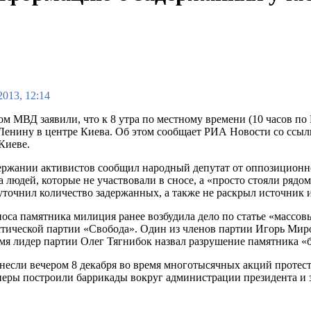
2013, 12:14
м МВД заявили, что к 8 утра по местному времени (10 часов по
Ленину в центре Киева. Об этом сообщает РИА Новости со ссы
Киеве.
держании активистов сообщил народный депутат от оппозицион
а людей, которые не участвовали в сносе, а «просто стояли ря
 уточнил количество задержанных, а также не раскрыл источник
носа памятника милиция ранее возбудила дело по статье «массо
тической партии «Свобода». Один из членов партии Игорь Миро
емя лидер партии Олег Тягнибок назвал разрушение памятника 
несли вечером 8 декабря во время многотысячных акций протеста
еры построили баррикады вокруг администрации президента и з