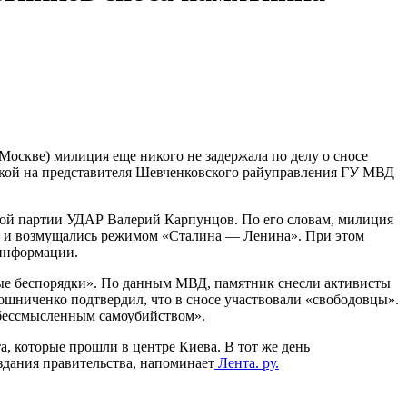
 Москве) милиция еще никого не задержала по делу о сносе
лкой на представителя Шевченковского райуправления ГУ МВД
ной партии УДАР Валерий Карпунцов. По его словам, милиция
дом и возмущались режимом «Сталина — Ленина». При этом
 информации.
вые беспорядки». По данным МВД, памятник снесли активисты
шниченко подтвердил, что в сносе участвовали «свободовцы».
«бессмысленным самоубийством».
, которые прошли в центре Киева. В тот же день
дания правительства, напоминает
Лента. ру.