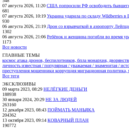
548
07 августа 2026, 11:20
США попросили РФ освободить бывшего 
681
07 августа 2026, 10:19
Украина ударила по складу Wildberries в
930
06 августа 2026, 21:19
Дрон со взрывчаткой в аэропорту Лейпци
1302
06 августа 2026, 21:06
Ребёнок и женщина погибли во время ур
1173
Все новости
ГЛАВНЫЕ ТЕМЫ
космос
атака дронов, беспилотников, бпла
монархия, дворянств
личность известная / популярная / уважаемая / знаменитая / ис
преступления
мошенники
коррупция
миграционная политика,
Все теги
ЭКСКЛЮЗИВЫ
09 марта 2023, 08:29
НЕЛЁГКИЕ ДЕНЬГИ
188938
30 января 2024, 20:29
НЕ ЗА ЛЮДЕЙ
263160
12 декабря 2023, 08:43
ПОЙМАТЬ МАНЬЯКА
204362
13 октября 2023, 09:14
КОВАРНЫЙ ПЛАН
190772