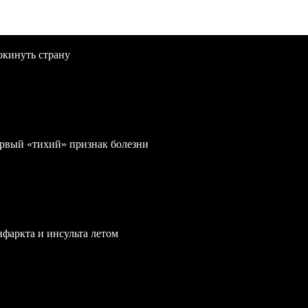
окинуть страну
первый «тихий» признак болезни
нфаркта и инсульта летом