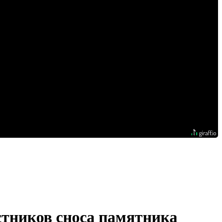
тников сноса памятника