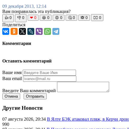
09 декабря 2013, 12:14
Вам понравилась эта публикация?
👍
0
👎
0
❤
0
😆
0
😡
0
🤔
0
🙈
0
🧘‍♀️
0
Поделиться
Комментарии
Оставить комментарий
Ваше имя
Ваш email
Введите Ваш комментарий
Отмена
Отправить
Другие Новости
07 августа 2026, 20:34
В Ялте БЭК атаковал пляж, в Керчи дрон
990