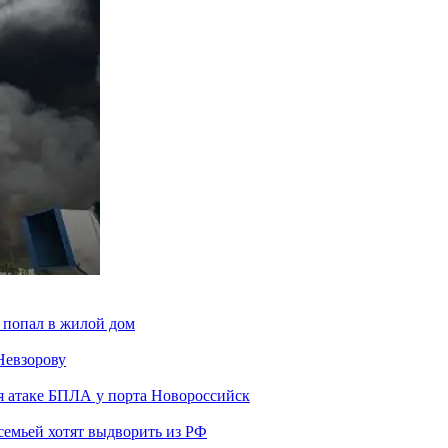
 попал в жилой дом
Невзорову
я атаке БПЛА у порта Новороссийск
семьей хотят выдворить из РФ