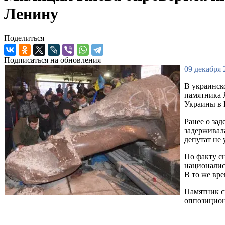
Ленину
Поделиться
Подписаться на обновления
09 декабря 
В украинско
памятника 
Украины в 
Ранее о за
задерживал
депутат не
По факту с
националис
В то же вр
Памятник с
оппозицион