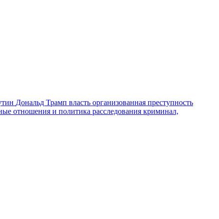
утин
Дональд Трамп
власть
организованная преступность
ные отношения и политика
расследования
криминал,