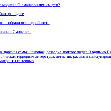
морпеха Гилмана: он при смерти?
 Екатеринбурге
га: собрали все подробности
агана в Смоленске
о, царская семья
шпионаж, разведка, контрразведка
Владимир П
торическая
терроризм
литература, детектив, рассказы
международ
 мигранты
интервью