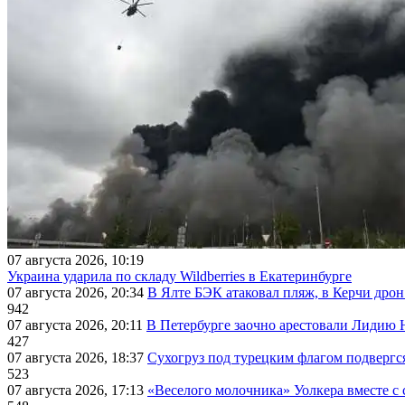
07 августа 2026, 10:19
Украина ударила по складу Wildberries в Екатеринбурге
07 августа 2026, 20:34
В Ялте БЭК атаковал пляж, в Керчи дрон
942
07 августа 2026, 20:11
В Петербурге заочно арестовали Лидию 
427
07 августа 2026, 18:37
Сухогруз под турецким флагом подвергс
523
07 августа 2026, 17:13
«Веселого молочника» Уолкера вместе с 