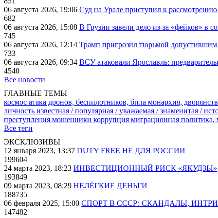
851
06 августа 2026, 19:06
Суд на Урале приступил к рассмотрени
682
06 августа 2026, 15:08
В Грузии завели дело из-за «фейков» в с
745
06 августа 2026, 12:14
Трамп пригрозил тюрьмой допустившим 
733
06 августа 2026, 09:34
ВСУ атаковали Ярославль: предварител
4540
Все новости
ГЛАВНЫЕ ТЕМЫ
космос
атака дронов, беспилотников, бпла
монархия, дворянств
личность известная / популярная / уважаемая / знаменитая / ис
преступления
мошенники
коррупция
миграционная политика,
Все теги
ЭКСКЛЮЗИВЫ
12 января 2023, 13:37
DUTY FREE НЕ ДЛЯ РОССИИ
199604
24 марта 2023, 18:23
ИНВЕСТИЦИОННЫЙ РИСК «ЯКУДЗЫ»
193849
09 марта 2023, 08:29
НЕЛЁГКИЕ ДЕНЬГИ
188735
06 февраля 2025, 15:00
СПОРТ В СССР: СКАНДАЛЫ, ИНТР
147482