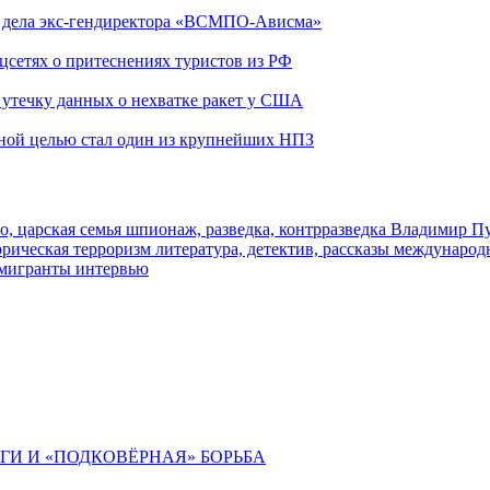
ю дела экс-гендиректора «ВСМПО-Ависма»
оцсетях о притеснениях туристов из РФ
утечку данных о нехватке ракет у США
ьной целью стал один из крупнейших НПЗ
о, царская семья
шпионаж, разведка, контрразведка
Владимир П
торическая
терроризм
литература, детектив, рассказы
международ
 мигранты
интервью
ИГИ И «ПОДКОВЁРНАЯ» БОРЬБА