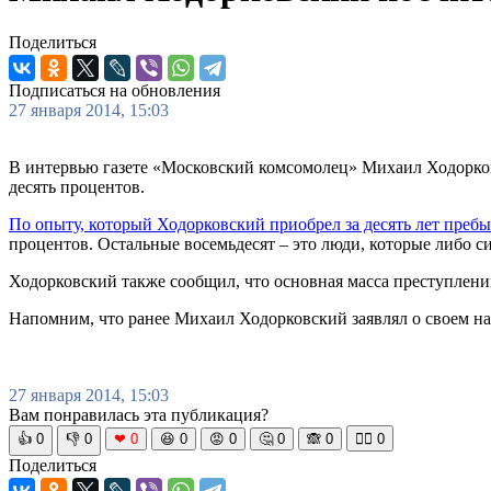
Поделиться
Подписаться на обновления
27 января 2014, 15:03
В интервью газете «Московский комсомолец» Михаил Ходорков
десять процентов.
По опыту, который Ходорковский приобрел за десять лет преб
процентов. Остальные восемьдесят – это люди, которые либо си
Ходорковский также сообщил, что основная масса преступлений
Напомним, что ранее Михаил Ходорковский заявлял о своем н
27 января 2014, 15:03
Вам понравилась эта публикация?
👍
0
👎
0
❤
0
😆
0
😡
0
🤔
0
🙈
0
🧘‍♀️
0
Поделиться