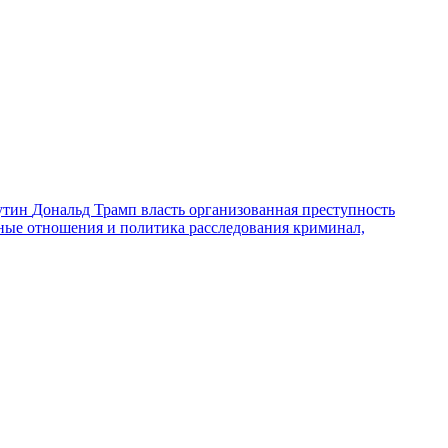
утин
Дональд Трамп
власть
организованная преступность
ные отношения и политика
расследования
криминал,