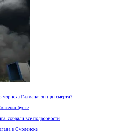
морпеха Гилмана: он при смерти?
 Екатеринбурге
га: собрали все подробности
агана в Смоленске