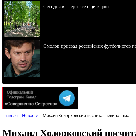
Сегодня в Твери все еще жарко
Смолов призвал российских футболистов п
Главная
Новости
Михаил Ходорковский посчитал невиновных
Михаил Ходорковский посчит