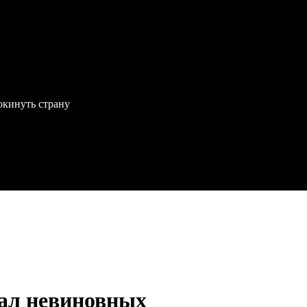
окинуть страну
ал невиновных