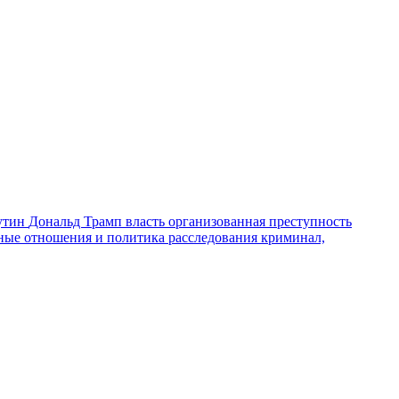
утин
Дональд Трамп
власть
организованная преступность
ные отношения и политика
расследования
криминал,