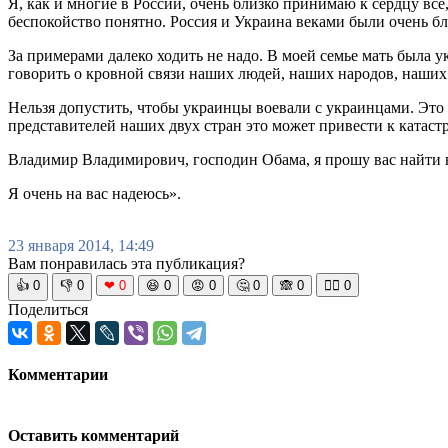
Я, как и многие в России, очень близко принимаю к сердцу все,
беспокойство понятно. Россия и Украина веками были очень бл
За примерами далеко ходить не надо. В моей семье мать была
говорить о кровной связи наших людей, наших народов, наших
Нельзя допустить, чтобы украинцы воевали с украинцами. Это 
представителей наших двух стран это может привести к катаст
Владимир Владимирович, господин Обама, я прошу вас найти в
Я очень на вас надеюсь».
23 января 2014, 14:49
Вам понравилась эта публикация?
👍
0
👎
0
❤
0
😆
0
😡
0
🤔
0
🙈
0
🧘‍♀️
0
Поделиться
Комментарии
Оставить комментарий