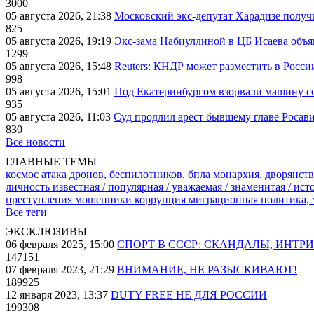
3000
05 августа 2026, 21:38
Московский экс-депутат Харадизе получи
825
05 августа 2026, 19:19
Экс-зама Набиуллиной в ЦБ Исаева объя
1299
05 августа 2026, 15:48
Reuters: КНДР может разместить в Росси
998
05 августа 2026, 15:01
Под Екатеринбургом взорвали машину со
935
05 августа 2026, 11:03
Суд продлил арест бывшему главе Росав
830
Все новости
ГЛАВНЫЕ ТЕМЫ
космос
атака дронов, беспилотников, бпла
монархия, дворянств
личность известная / популярная / уважаемая / знаменитая / ис
преступления
мошенники
коррупция
миграционная политика,
Все теги
ЭКСКЛЮЗИВЫ
06 февраля 2025, 15:00
СПОРТ В СССР: СКАНДАЛЫ, ИНТР
147151
07 февраля 2023, 21:29
ВНИМАНИЕ, НЕ РАЗЫСКИВАЮТ!
189925
12 января 2023, 13:37
DUTY FREE НЕ ДЛЯ РОССИИ
199308