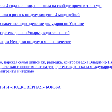
ла 4 года колонии, но вышла на свободу прямо в зале суда
вили в розыск по делу хищения 4 млрд рублей
и ракетное подразделение для ударов по Украине
здателя дрона «Упырь», водитель погиб
иации Нерадько по делу о мошенничестве
о, царская семья
шпионаж, разведка, контрразведка
Владимир П
торическая
терроризм
литература, детектив, рассказы
международ
 мигранты
интервью
ИГИ И «ПОДКОВЁРНАЯ» БОРЬБА