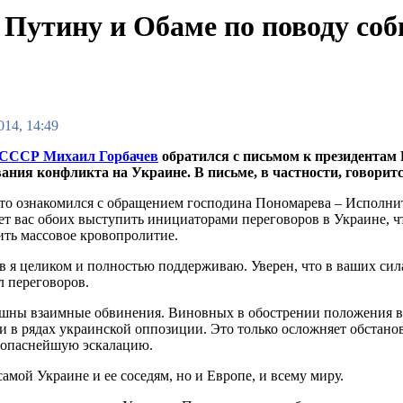
 Путину и Обаме по поводу соб
014, 14:49
 СССР Михаил Горбачев
обратился с письмом к президентам
ания конфликта на Украине. В письме, в частности, говоритс
что ознакомился с обращением господина Пономарева – Исполнит
ет вас обоих выступить инициаторами переговоров в Украине, 
ить массовое кровопролитие.
в я целиком и полностью поддерживаю. Уверен, что в ваших си
ол переговоров.
шны взаимные обвинения. Виновных в обострении положения в У
и в рядах украинской оппозиции. Это только осложняет обстанов
 опаснейшую эскалацию.
самой Украине и ее соседям, но и Европе, и всему миру.