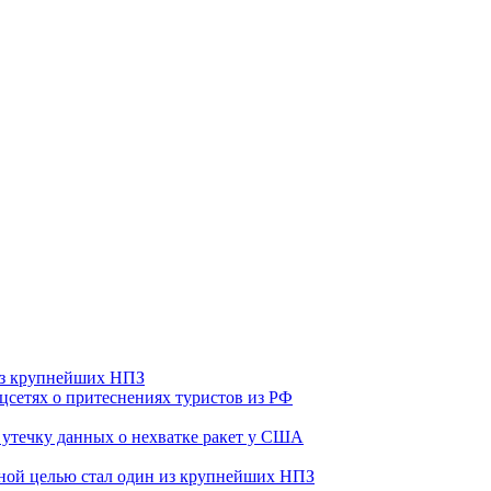
 из крупнейших НПЗ
оцсетях о притеснениях туристов из РФ
утечку данных о нехватке ракет у США
ьной целью стал один из крупнейших НПЗ