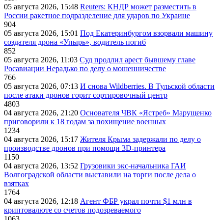
05 августа 2026, 15:48
Reuters: КНДР может разместить в
России ракетное подразделение для ударов по Украине
904
05 августа 2026, 15:01
Под Екатеринбургом взорвали машину
создателя дрона «Упырь», водитель погиб
852
05 августа 2026, 11:03
Суд продлил арест бывшему главе
Росавиации Нерадько по делу о мошенничестве
766
05 августа 2026, 07:13
И снова Wildberries. В Тульской области
после атаки дронов горит сортировочный центр
4803
04 августа 2026, 21:20
Основателя ЧВК «Ястреб» Марущенко
приговорили к 18 годам за похищение военных
1234
04 августа 2026, 15:17
Жителя Крыма задержали по делу о
производстве дронов при помощи 3D‑принтера
1150
04 августа 2026, 13:52
Грузовики экс-начальника ГАИ
Волгоградской области выставили на торги после дела о
взятках
1764
04 августа 2026, 12:18
Агент ФБР украл почти $1 млн в
криптовалюте со счетов подозреваемого
1063