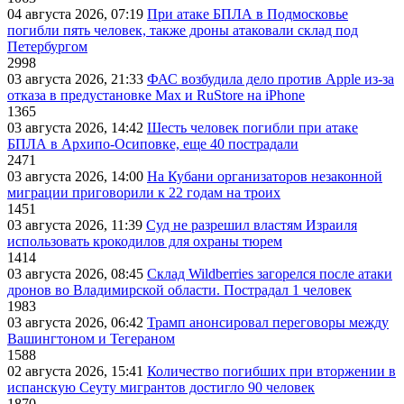
04 августа 2026, 07:19
При атаке БПЛА в Подмосковье
погибли пять человек, также дроны атаковали склад под
Петербургом
2998
03 августа 2026, 21:33
ФАС возбудила дело против Apple из-за
отказа в предустановке Max и RuStore на iPhone
1365
03 августа 2026, 14:42
Шесть человек погибли при атаке
БПЛА в Архипо-Осиповке, еще 40 пострадали
2471
03 августа 2026, 14:00
На Кубани организаторов незаконной
миграции приговорили к 22 годам на троих
1451
03 августа 2026, 11:39
Суд не разрешил властям Израиля
использовать крокодилов для охраны тюрем
1414
03 августа 2026, 08:45
Склад Wildberries загорелся после атаки
дронов во Владимирской области. Пострадал 1 человек
1983
03 августа 2026, 06:42
Трамп анонсировал переговоры между
Вашингтоном и Тегераном
1588
02 августа 2026, 15:41
Количество погибших при вторжении в
испанскую Сеуту мигрантов достигло 90 человек
1870