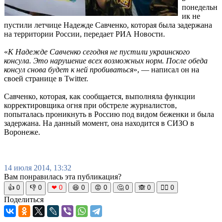
понедельн
ик не
пустили летчице Надежде Савченко, которая была задержана
на территории России, передает РИА Новости.
«
К Надежде Савченко сегодня не пустили украинского
консула. Это нарушение всех возможных норм. После обеда
консул снова будет к ней пробиваться
», — написал он на
своей странице в Twitter.
Савченко, которая, как сообщается, выполняла функции
корректировщика огня при обстреле журналистов,
попыталась проникнуть в Россию под видом беженки и была
задержана. На данный момент, она находится в СИЗО в
Воронеже.
14 июля 2014, 13:32
Вам понравилась эта публикация?
👍
0
👎
0
❤
0
😆
0
😡
0
🤔
0
🙈
0
🧘‍♀️
0
Поделиться