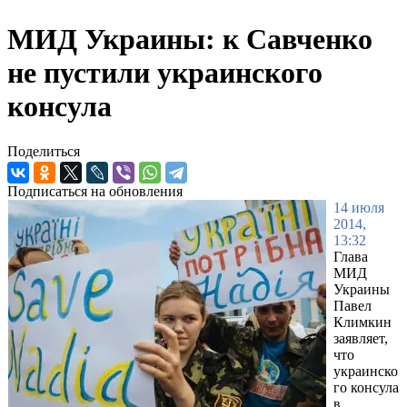
МИД Украины: к Савченко
не пустили украинского
консула
Поделиться
Подписаться на обновления
14 июля
2014,
13:32
Глава
МИД
Украины
Павел
Климкин
заявляет,
что
украинско
го консула
в