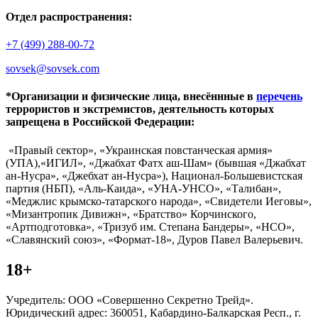
Отдел распространения:
+7 (499) 288-00-72
sovsek@sovsek.com
*Организации и физические лица, внесённные в
перечень
террористов и экстремистов, деятельность которых
запрещена в Российской Федерации:
«Правый сектор», «Украинская повстанческая армия»
(УПА),«ИГИЛ», «Джабхат Фатх аш-Шам» (бывшая «Джабхат
ан-Нусра», «Джебхат ан-Нусра»), Национал-Большевистская
партия (НБП), «Аль-Каида», «УНА-УНСО», «Талибан»,
«Меджлис крымско-татарского народа», «Свидетели Иеговы»,
«Мизантропик Дивижн», «Братство» Корчинского,
«Артподготовка», «Тризуб им. Степана Бандеры», «НСО»,
«Славянский союз», «Формат-18», Дуров Павел Валерьевич.
18+
Учредитель: ООО «Совершенно Секретно Трейд».
Юридический адрес: 360051, Кабардино-Балкарская Респ., г.