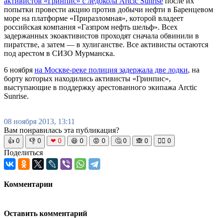
активистов «Гринпис» с ледокола Artcic Sunrise
после их
попытки провести акцию против добычи нефти в Баренцевом
море на платформе «Приразломная», которой владеет
российская компания «Газпром нефть шельф». Всех
задержанных экоактивистов проходят сначала обвинили в
пиратстве, а затем — в хулиганстве. Все активисты остаются
под арестом в СИЗО Мурманска.
6 ноября
на Москве-реке полиция задержала две лодки
, на
борту которых находились активисты «Гринпис»,
выступающие в поддержку арестованного экипажа Arctic
Sunrise.
08 ноября 2013, 13:11
Вам понравилась эта публикация?
👍
0
👎
0
❤
0
😆
0
😡
0
🤔
0
🙈
0
🧘‍♀️
0
Поделиться
Комментарии
Оставить комментарий