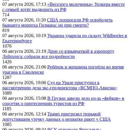
07 августа 2026, 17:13
«Веселого молочника» Уолкера вместе
с семьей хотят выдворить из РФ
714
07 августа 2026, 11:20
США попросили РФ освободить
бывшего морпеха Гилмана: он при смерти?
819
07 августа 2026, 10:19
Украина ударила по складу Wildberries в
Екатеринбурге
1076
06 августа 2026, 21:19
Дрон со взрывчаткой в аэропорту
Лейпцига: собрали все подробности
1426
06 августа 2026, 21:06
Ребёнок и женщина погибли во время
урагана в Смоленске
1287
06 августа 2026, 19:06
Суд на Урале приступил к
рассмотрению дела экс-гендиректора «ВСМПО-Ависма»
1089
06 августа 2026, 15:08
В Грузии завели дело из-за «фейков» в
соцсетях о притеснениях туристов из РФ
1185
06 августа 2026, 12:14
Трамп пригрозил тюрьмой
допустившим утечку данных о нехватке ракет у США
1085
06 августа 2026, 09:34
ВСУ атаковали Ярославль: