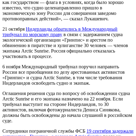
как государством — флага в условиях, когда было хорошо
известно, что судно целенаправленно пришло в
экономическую зону России для совершения заведомо
противоправных действий», — сказал Лукашевич.
21 октября
Нидерланды обратились в Международный
трибунал по морскому праву
в связи с задержанием судна
экологической организации «Гринпис» и арестом по
обвинению в пиратстве и хулиганстве 30 человек — членов
экипажа Arctic Sunrise. Россия официально отказалась
участвовать в процессе.
6 ноября Международный трибунал поручил направить
России все приобщения по делу арестованных активистов
«Гринпис» и судна Arctic Sunrise, в том числе требования
Нидерландов освободить судно и экипаж.
Оглашения решения суда по вопросу об освобождении судна
Arctic Sunrise и его экипажа назначено на 22 ноября. Если
трибунал выступит на стороне Нидерландов, то 30
активистов, включая фотожурналиста Дениса Синякова,
должны быть освобождены до начала слушаний в российском
суде.
Сотрудники пограничной службы ФСБ
19 сентября задержали