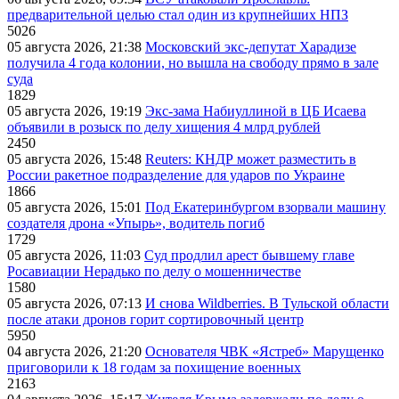
предварительной целью стал один из крупнейших НПЗ
5026
05 августа 2026, 21:38
Московский экс-депутат Харадизе
получила 4 года колонии, но вышла на свободу прямо в зале
суда
1829
05 августа 2026, 19:19
Экс-зама Набиуллиной в ЦБ Исаева
объявили в розыск по делу хищения 4 млрд рублей
2450
05 августа 2026, 15:48
Reuters: КНДР может разместить в
России ракетное подразделение для ударов по Украине
1866
05 августа 2026, 15:01
Под Екатеринбургом взорвали машину
создателя дрона «Упырь», водитель погиб
1729
05 августа 2026, 11:03
Суд продлил арест бывшему главе
Росавиации Нерадько по делу о мошенничестве
1580
05 августа 2026, 07:13
И снова Wildberries. В Тульской области
после атаки дронов горит сортировочный центр
5950
04 августа 2026, 21:20
Основателя ЧВК «Ястреб» Марущенко
приговорили к 18 годам за похищение военных
2163