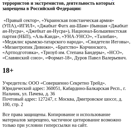
террористов и экстремистов, деятельность которых
запрещена в Российской Федерации:
«Правый сектор», «Украинская повстанческая армия»
(УПА),«ИГИЛ», «Джабхат Фатх аш-Шам» (бывшая «Джабхат
ан-Нусра», «Джебхат ан-Нусра»), Национал-Большевистская
партия (НБП), «Аль-Каида», «УНА-УНСО», «Талибан»,
«Меджлис крымско-татарского народа», «Свидетели Иеговы»,
«Мизантропик Дивижн», «Братство» Корчинского,
«Артподготовка», «Тризуб им. Степана Бандеры», «НСО»,
«Славянский союз», «Формат-18», Дуров Павел Валерьевич.
18+
Учредитель: ООО «Совершенно Секретно Трейд».
Юридический адрес: 360051, Кабардино-Балкарская Респ., г.
Нальчик, ул. Пачева, д. 36
Почтовый адрес: 127247, г. Москва, Дмитровское шоссе, д.
100, стр. 2
Все права защищены. Копирование и использование
материалов запрещено, частичное цитирование возможно
только при условии гиперссылки на сайт.