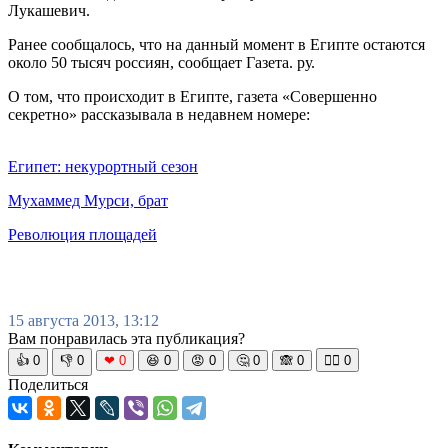
Лукашевич.
Ранее сообщалось, что на данный момент в Египте остаются
около 50 тысяч россиян, сообщает Газета. ру.
О том, что происходит в Египте, газета «Совершенно
секретно» рассказывала в недавнем номере:
Египет: некурортный сезон
Мухаммед Мурси, брат
Революция площадей
15 августа 2013, 13:12
Вам понравилась эта публикация?
👍
0
👎
0
❤
0
😆
0
😡
0
🤔
0
🙈
0
🧘‍♀️
0
Поделиться