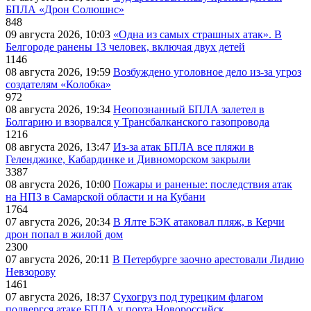
БПЛА «Дрон Солюшнс»
848
09 августа 2026, 10:03
«Одна из самых страшных атак». В
Белгороде ранены 13 человек, включая двух детей
1146
08 августа 2026, 19:59
Возбуждено уголовное дело из-за угроз
создателям «Колобка»
972
08 августа 2026, 19:34
Неопознанный БПЛА залетел в
Болгарию и взорвался у Трансбалканского газопровода
1216
08 августа 2026, 13:47
Из-за атак БПЛА все пляжи в
Геленджике, Кабардинке и Дивноморском закрыли
3387
08 августа 2026, 10:00
Пожары и раненые: последствия атак
на НПЗ в Самарской области и на Кубани
1764
07 августа 2026, 20:34
В Ялте БЭК атаковал пляж, в Керчи
дрон попал в жилой дом
2300
07 августа 2026, 20:11
В Петербурге заочно арестовали Лидию
Невзорову
1461
07 августа 2026, 18:37
Сухогруз под турецким флагом
подвергся атаке БПЛА у порта Новороссийск