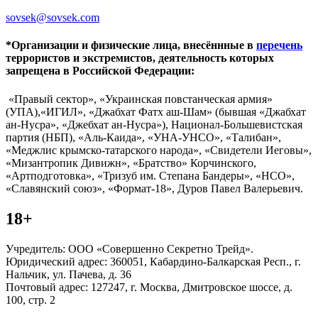
sovsek@sovsek.com
*Организации и физические лица, внесённные в
перечень
террористов и экстремистов, деятельность которых
запрещена в Российской Федерации:
«Правый сектор», «Украинская повстанческая армия»
(УПА),«ИГИЛ», «Джабхат Фатх аш-Шам» (бывшая «Джабхат
ан-Нусра», «Джебхат ан-Нусра»), Национал-Большевистская
партия (НБП), «Аль-Каида», «УНА-УНСО», «Талибан»,
«Меджлис крымско-татарского народа», «Свидетели Иеговы»,
«Мизантропик Дивижн», «Братство» Корчинского,
«Артподготовка», «Тризуб им. Степана Бандеры», «НСО»,
«Славянский союз», «Формат-18», Дуров Павел Валерьевич.
18+
Учредитель: ООО «Совершенно Секретно Трейд».
Юридический адрес: 360051, Кабардино-Балкарская Респ., г.
Нальчик, ул. Пачева, д. 36
Почтовый адрес: 127247, г. Москва, Дмитровское шоссе, д.
100, стр. 2