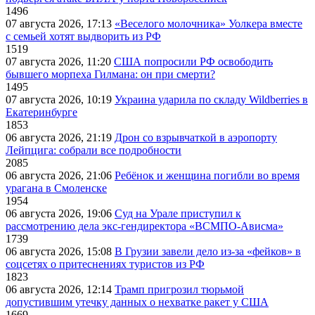
1496
07 августа 2026, 17:13
«Веселого молочника» Уолкера вместе
с семьей хотят выдворить из РФ
1519
07 августа 2026, 11:20
США попросили РФ освободить
бывшего морпеха Гилмана: он при смерти?
1495
07 августа 2026, 10:19
Украина ударила по складу Wildberries в
Екатеринбурге
1853
06 августа 2026, 21:19
Дрон со взрывчаткой в аэропорту
Лейпцига: собрали все подробности
2085
06 августа 2026, 21:06
Ребёнок и женщина погибли во время
урагана в Смоленске
1954
06 августа 2026, 19:06
Суд на Урале приступил к
рассмотрению дела экс-гендиректора «ВСМПО-Ависма»
1739
06 августа 2026, 15:08
В Грузии завели дело из-за «фейков» в
соцсетях о притеснениях туристов из РФ
1823
06 августа 2026, 12:14
Трамп пригрозил тюрьмой
допустившим утечку данных о нехватке ракет у США
1669