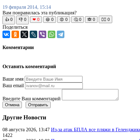
19 февраля 2014, 15:14
Вам понравилась эта публикация?
👍
0
👎
0
❤
0
😆
0
😡
0
🤔
0
🙈
0
🧘‍♀️
0
Поделиться
Комментарии
Оставить комментарий
Ваше имя
Ваш email
Введите Ваш комментарий
Отмена
Отправить
Другие Новости
08 августа 2026, 13:47
Из-за атак БПЛА все пляжи в Геленджик
1422