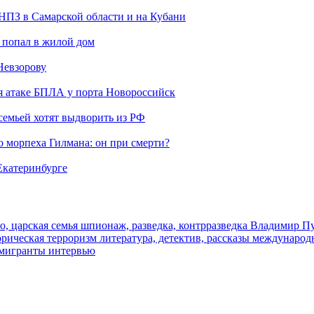
 НПЗ в Самарской области и на Кубани
 попал в жилой дом
Невзорову
я атаке БПЛА у порта Новороссийск
семьей хотят выдворить из РФ
морпеха Гилмана: он при смерти?
 Екатеринбурге
о, царская семья
шпионаж, разведка, контрразведка
Владимир П
торическая
терроризм
литература, детектив, рассказы
международ
 мигранты
интервью