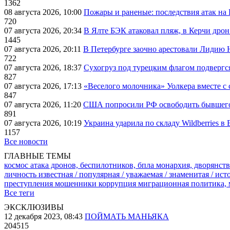
1362
08 августа 2026, 10:00
Пожары и раненые: последствия атак на
720
07 августа 2026, 20:34
В Ялте БЭК атаковал пляж, в Керчи дрон
1445
07 августа 2026, 20:11
В Петербурге заочно арестовали Лидию 
722
07 августа 2026, 18:37
Сухогруз под турецким флагом подвергс
827
07 августа 2026, 17:13
«Веселого молочника» Уолкера вместе с 
847
07 августа 2026, 11:20
США попросили РФ освободить бывшего 
891
07 августа 2026, 10:19
Украина ударила по складу Wildberries в
1157
Все новости
ГЛАВНЫЕ ТЕМЫ
космос
атака дронов, беспилотников, бпла
монархия, дворянств
личность известная / популярная / уважаемая / знаменитая / ис
преступления
мошенники
коррупция
миграционная политика,
Все теги
ЭКСКЛЮЗИВЫ
12 декабря 2023, 08:43
ПОЙМАТЬ МАНЬЯКА
204515