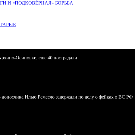
ИГИ И «ПОДКОВЁРНАЯ» БОРЬБА
СТАРЫЕ
Архипо-Осиповке, еще 40 пострадали
 доносчика Илью Ремесло задержали по делу о фейках о ВС РФ