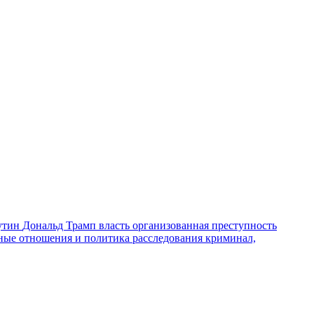
утин
Дональд Трамп
власть
организованная преступность
ные отношения и политика
расследования
криминал,