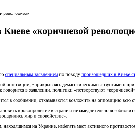
ой революцией»
в Киеве «коричневой революци
 со
специальным заявлением
по поводу
произошедших в Киеве с
ской оппозиции, «прикрываясь демагогическими лозунгами о пр
ак говорится в заявлении, политики «потворствуют «коричневой
тся в сообщении, отказываются возложить на оппозицию всю от
новить кровопролитие в стране и незамедлительно возобновить 
воцарились мир и спокойствие».
, находящимся на Украине, избегать мест активного противост