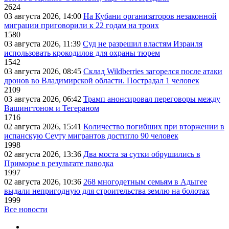
2624
03 августа 2026, 14:00
На Кубани организаторов незаконной
миграции приговорили к 22 годам на троих
1580
03 августа 2026, 11:39
Суд не разрешил властям Израиля
использовать крокодилов для охраны тюрем
1542
03 августа 2026, 08:45
Склад Wildberries загорелся после атаки
дронов во Владимирской области. Пострадал 1 человек
2109
03 августа 2026, 06:42
Трамп анонсировал переговоры между
Вашингтоном и Тегераном
1716
02 августа 2026, 15:41
Количество погибших при вторжении в
испанскую Сеуту мигрантов достигло 90 человек
1998
02 августа 2026, 13:36
Два моста за сутки обрушились в
Приморье в результате паводка
1997
02 августа 2026, 10:36
268 многодетным семьям в Адыгее
выдали непригодную для строительства землю на болотах
1999
Все новости