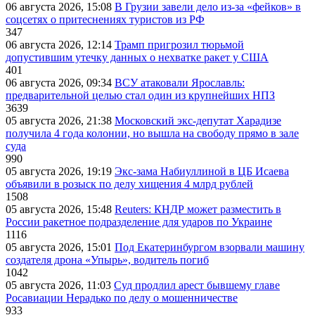
06 августа 2026, 15:08
В Грузии завели дело из-за «фейков» в
соцсетях о притеснениях туристов из РФ
347
06 августа 2026, 12:14
Трамп пригрозил тюрьмой
допустившим утечку данных о нехватке ракет у США
401
06 августа 2026, 09:34
ВСУ атаковали Ярославль:
предварительной целью стал один из крупнейших НПЗ
3639
05 августа 2026, 21:38
Московский экс-депутат Харадизе
получила 4 года колонии, но вышла на свободу прямо в зале
суда
990
05 августа 2026, 19:19
Экс-зама Набиуллиной в ЦБ Исаева
объявили в розыск по делу хищения 4 млрд рублей
1508
05 августа 2026, 15:48
Reuters: КНДР может разместить в
России ракетное подразделение для ударов по Украине
1116
05 августа 2026, 15:01
Под Екатеринбургом взорвали машину
создателя дрона «Упырь», водитель погиб
1042
05 августа 2026, 11:03
Суд продлил арест бывшему главе
Росавиации Нерадько по делу о мошенничестве
933