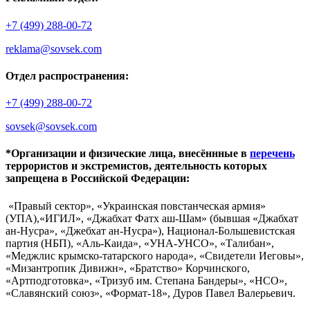
+7 (499) 288-00-72
reklama@sovsek.com
Отдел распространения:
+7 (499) 288-00-72
sovsek@sovsek.com
*Организации и физические лица, внесённные в
перечень
террористов и экстремистов, деятельность которых
запрещена в Российской Федерации:
«Правый сектор», «Украинская повстанческая армия»
(УПА),«ИГИЛ», «Джабхат Фатх аш-Шам» (бывшая «Джабхат
ан-Нусра», «Джебхат ан-Нусра»), Национал-Большевистская
партия (НБП), «Аль-Каида», «УНА-УНСО», «Талибан»,
«Меджлис крымско-татарского народа», «Свидетели Иеговы»,
«Мизантропик Дивижн», «Братство» Корчинского,
«Артподготовка», «Тризуб им. Степана Бандеры», «НСО»,
«Славянский союз», «Формат-18», Дуров Павел Валерьевич.