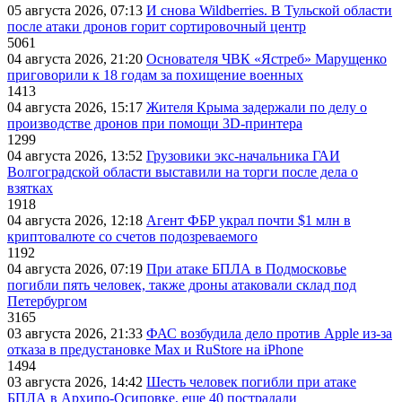
05 августа 2026, 07:13
И снова Wildberries. В Тульской области
после атаки дронов горит сортировочный центр
5061
04 августа 2026, 21:20
Основателя ЧВК «Ястреб» Марущенко
приговорили к 18 годам за похищение военных
1413
04 августа 2026, 15:17
Жителя Крыма задержали по делу о
производстве дронов при помощи 3D‑принтера
1299
04 августа 2026, 13:52
Грузовики экс-начальника ГАИ
Волгоградской области выставили на торги после дела о
взятках
1918
04 августа 2026, 12:18
Агент ФБР украл почти $1 млн в
криптовалюте со счетов подозреваемого
1192
04 августа 2026, 07:19
При атаке БПЛА в Подмосковье
погибли пять человек, также дроны атаковали склад под
Петербургом
3165
03 августа 2026, 21:33
ФАС возбудила дело против Apple из-за
отказа в предустановке Max и RuStore на iPhone
1494
03 августа 2026, 14:42
Шесть человек погибли при атаке
БПЛА в Архипо-Осиповке, еще 40 пострадали