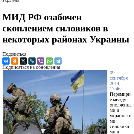
Украины
МИД РФ озабочен
скоплением силовиков в
некоторых районах Украины
Поделиться
Подписаться на обновления
09
сентября
2014,
13:46
Перемири
е между
ополченца
ми и
украински
ми
силовика
ми в