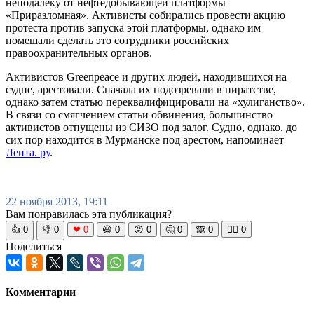
неподалеку от нефтедобывающей платформы
«Приразломная». Активисты собирались провести акцию
протеста против запуска этой платформы, однако им
помешали сделать это сотрудники российских
правоохранительных органов.
Активистов Greenpeace и других людей, находившихся на
судне, арестовали. Сначала их подозревали в пиратстве,
однако затем статью переквалифицировали на «хулиганство».
В связи со смягчением статьи обвинения, большинство
активистов отпущены из СИЗО под залог. Судно, однако, до
сих пор находится в Мурманске под арестом, напоминает
Лента. ру
.
22 ноября 2013, 19:11
Вам понравилась эта публикация?
👍
0
👎
0
❤
0
😆
0
😡
0
🤔
0
🙈
0
🧘‍♀️
0
Поделиться
Комментарии