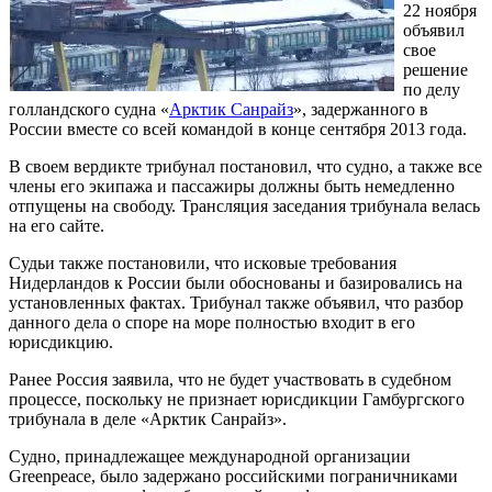
22 ноября
объявил
свое
решение
по делу
голландского судна «
Арктик Санрайз
», задержанного в
России вместе со всей командой в конце сентября 2013 года.
В своем вердикте трибунал постановил, что судно, а также все
члены его экипажа и пассажиры должны быть немедленно
отпущены на свободу. Трансляция заседания трибунала велась
на его сайте.
Судьи также постановили, что исковые требования
Нидерландов к России были обоснованы и базировались на
установленных фактах. Трибунал также объявил, что разбор
данного дела о споре на море полностью входит в его
юрисдикцию.
Ранее Россия заявила, что не будет участвовать в судебном
процессе, поскольку не признает юрисдикции Гамбургского
трибунала в деле «Арктик Санрайз».
Судно, принадлежащее международной организации
Greenpeace, было задержано российскими пограничниками