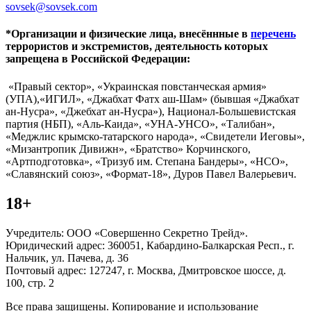
sovsek@sovsek.com
*Организации и физические лица, внесённные в
перечень
террористов и экстремистов, деятельность которых
запрещена в Российской Федерации:
«Правый сектор», «Украинская повстанческая армия»
(УПА),«ИГИЛ», «Джабхат Фатх аш-Шам» (бывшая «Джабхат
ан-Нусра», «Джебхат ан-Нусра»), Национал-Большевистская
партия (НБП), «Аль-Каида», «УНА-УНСО», «Талибан»,
«Меджлис крымско-татарского народа», «Свидетели Иеговы»,
«Мизантропик Дивижн», «Братство» Корчинского,
«Артподготовка», «Тризуб им. Степана Бандеры», «НСО»,
«Славянский союз», «Формат-18», Дуров Павел Валерьевич.
18+
Учредитель: ООО «Совершенно Секретно Трейд».
Юридический адрес: 360051, Кабардино-Балкарская Респ., г.
Нальчик, ул. Пачева, д. 36
Почтовый адрес: 127247, г. Москва, Дмитровское шоссе, д.
100, стр. 2
Все права защищены. Копирование и использование