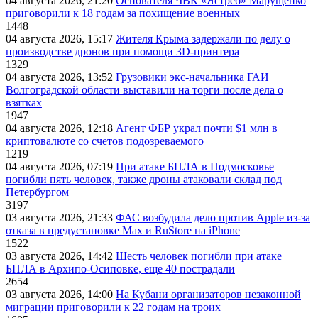
04 августа 2026, 21:20
Основателя ЧВК «Ястреб» Марущенко
приговорили к 18 годам за похищение военных
1448
04 августа 2026, 15:17
Жителя Крыма задержали по делу о
производстве дронов при помощи 3D‑принтера
1329
04 августа 2026, 13:52
Грузовики экс-начальника ГАИ
Волгоградской области выставили на торги после дела о
взятках
1947
04 августа 2026, 12:18
Агент ФБР украл почти $1 млн в
криптовалюте со счетов подозреваемого
1219
04 августа 2026, 07:19
При атаке БПЛА в Подмосковье
погибли пять человек, также дроны атаковали склад под
Петербургом
3197
03 августа 2026, 21:33
ФАС возбудила дело против Apple из-за
отказа в предустановке Max и RuStore на iPhone
1522
03 августа 2026, 14:42
Шесть человек погибли при атаке
БПЛА в Архипо-Осиповке, еще 40 пострадали
2654
03 августа 2026, 14:00
На Кубани организаторов незаконной
миграции приговорили к 22 годам на троих