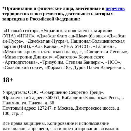
*Организации и физические лица, внесённные в
перечень
террористов и экстремистов, деятельность которых
запрещена в Российской Федерации:
«Правый сектор», «Украинская повстанческая армия»
(УПА),«ИГИЛ», «Джабхат Фатх аш-Шам» (бывшая «Джабхат
ан-Нусра», «Джебхат ан-Нусра»), Национал-Большевистская
партия (НБП), «Аль-Каида», «УНА-УНСО», «Талибан»,
«Меджлис крымско-татарского народа», «Свидетели Иеговы»,
«Мизантропик Дивижн», «Братство» Корчинского,
«Артподготовка», «Тризуб им. Степана Бандеры», «НСО»,
«Славянский союз», «Формат-18», Дуров Павел Валерьевич.
18+
Учредитель: ООО «Совершенно Секретно Трейд».
Юридический адрес: 360051, Кабардино-Балкарская Респ., г.
Нальчик, ул. Пачева, д. 36
Почтовый адрес: 127247, г. Москва, Дмитровское шоссе, д.
100, стр. 2
Все права защищены. Копирование и использование
материалов запрещено, частичное цитирование возможно