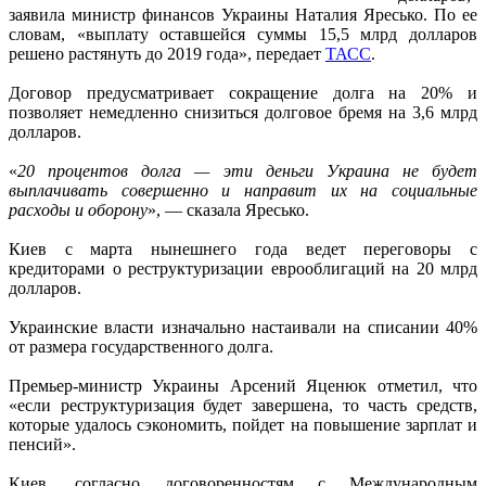
заявила министр финансов Украины Наталия Яресько. По ее
словам, «выплату оставшейся суммы 15,5 млрд долларов
решено растянуть до 2019 года», передает
ТАСС
.
Договор предусматривает сокращение долга на 20% и
позволяет немедленно снизиться долговое бремя на 3,6 млрд
долларов.
«
20 процентов долга — эти деньги Украина не будет
выплачивать совершенно и направит их на социальные
расходы и оборону
», — сказала Яресько.
Киев с марта нынешнего года ведет переговоры с
кредиторами о реструктуризации еврооблигаций на 20 млрд
долларов.
Украинские власти изначально настаивали на списании 40%
от размера государственного долга.
Премьер-министр Украины Арсений Яценюк отметил, что
«если реструктуризация будет завершена, то часть средств,
которые удалось сэкономить, пойдет на повышение зарплат и
пенсий».
Киев, согласно договоренностям с Международным