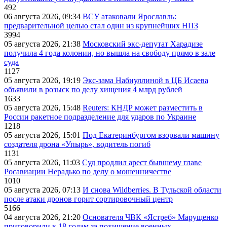
492
06 августа 2026, 09:34
ВСУ атаковали Ярославль:
предварительной целью стал один из крупнейших НПЗ
3994
05 августа 2026, 21:38
Московский экс-депутат Харадизе
получила 4 года колонии, но вышла на свободу прямо в зале
суда
1127
05 августа 2026, 19:19
Экс-зама Набиуллиной в ЦБ Исаева
объявили в розыск по делу хищения 4 млрд рублей
1633
05 августа 2026, 15:48
Reuters: КНДР может разместить в
России ракетное подразделение для ударов по Украине
1218
05 августа 2026, 15:01
Под Екатеринбургом взорвали машину
создателя дрона «Упырь», водитель погиб
1131
05 августа 2026, 11:03
Суд продлил арест бывшему главе
Росавиации Нерадько по делу о мошенничестве
1010
05 августа 2026, 07:13
И снова Wildberries. В Тульской области
после атаки дронов горит сортировочный центр
5166
04 августа 2026, 21:20
Основателя ЧВК «Ястреб» Марущенко
приговорили к 18 годам за похищение военных