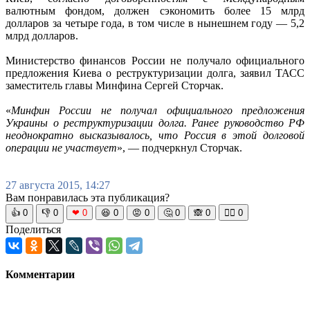
валютным фондом, должен сэкономить более 15 млрд
долларов за четыре года, в том числе в нынешнем году — 5,2
млрд долларов.
Министерство финансов России не получало официального
предложения Киева о реструктуризации долга, заявил ТАСС
заместитель главы Минфина Сергей Сторчак.
«
Минфин России не получал официального предложения
Украины о реструктуризации долга. Ранее руководство РФ
неоднократно высказывалось, что Россия в этой долговой
операции не участвует
», — подчеркнул Сторчак.
27 августа 2015, 14:27
Вам понравилась эта публикация?
👍
0
👎
0
❤
0
😆
0
😡
0
🤔
0
🙈
0
🧘‍♀️
0
Поделиться
Комментарии