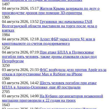
1497
04 августа 2026, 15:17
Жителя Крыма задержали по делу о
производстве дронов при помощи 3D‑принтера
1365
04 августа 2026, 13:52
Грузовики экс-начальника ГАИ
Волгоградской области выставили на торги после дела о
взятках
1984
04 августа 2026, 12:18
Агент ФБР украл почти $1 млн в
криптовалюте со счетов подозреваемого
1254
04 августа 2026, 07:19
При атаке БПЛА в Подмосковье
погибли пять человек, также дроны атаковали склад под
Петербургом
3250
03 августа 2026, 21:33
ФАС возбудила дело против Apple из-за
отказа в предустановке Max и RuStore на iPhone
1560
03 августа 2026, 14:42
Шесть человек погибли при атаке
БПЛА в Архипо-Осиповке, еще 40 пострадали
2705
03 августа 2026, 14:00
На Кубани организаторов незаконной
миграции приговорили к 22 годам на троих
1643