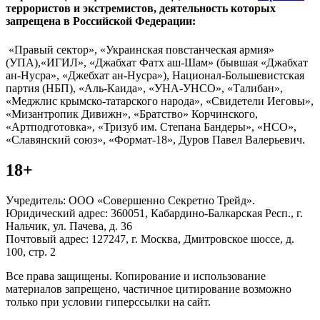
террористов и экстремистов, деятельность которых
запрещена в Российской Федерации:
«Правый сектор», «Украинская повстанческая армия»
(УПА),«ИГИЛ», «Джабхат Фатх аш-Шам» (бывшая «Джабхат
ан-Нусра», «Джебхат ан-Нусра»), Национал-Большевистская
партия (НБП), «Аль-Каида», «УНА-УНСО», «Талибан»,
«Меджлис крымско-татарского народа», «Свидетели Иеговы»,
«Мизантропик Дивижн», «Братство» Корчинского,
«Артподготовка», «Тризуб им. Степана Бандеры», «НСО»,
«Славянский союз», «Формат-18», Дуров Павел Валерьевич.
18+
Учредитель: ООО «Совершенно Секретно Трейд».
Юридический адрес: 360051, Кабардино-Балкарская Респ., г.
Нальчик, ул. Пачева, д. 36
Почтовый адрес: 127247, г. Москва, Дмитровское шоссе, д.
100, стр. 2
Все права защищены. Копирование и использование
материалов запрещено, частичное цитирование возможно
только при условии гиперссылки на сайт.