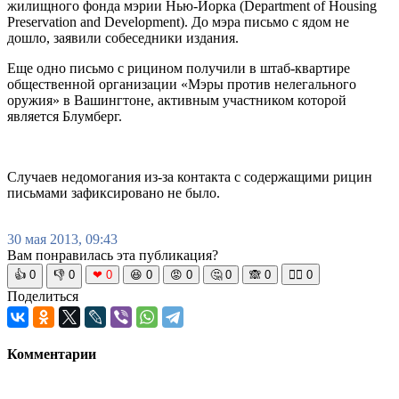
жилищного фонда мэрии Нью-Йорка (Department of Housing
Preservation and Development). До мэра письмо с ядом не
дошло, заявили собеседники издания.
Еще одно письмо с рицином получили в штаб-квартире
общественной организации «Мэры против нелегального
оружия» в Вашингтоне, активным участником которой
является Блумберг.
Случаев недомогания из-за контакта с содержащими рицин
письмами зафиксировано не было.
30 мая 2013, 09:43
Вам понравилась эта публикация?
👍
0
👎
0
❤
0
😆
0
😡
0
🤔
0
🙈
0
🧘‍♀️
0
Поделиться
Комментарии