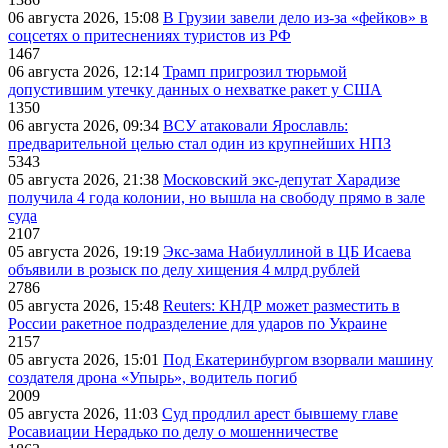
06 августа 2026, 15:08
В Грузии завели дело из-за «фейков» в
соцсетях о притеснениях туристов из РФ
1467
06 августа 2026, 12:14
Трамп пригрозил тюрьмой
допустившим утечку данных о нехватке ракет у США
1350
06 августа 2026, 09:34
ВСУ атаковали Ярославль:
предварительной целью стал один из крупнейших НПЗ
5343
05 августа 2026, 21:38
Московский экс-депутат Харадизе
получила 4 года колонии, но вышла на свободу прямо в зале
суда
2107
05 августа 2026, 19:19
Экс-зама Набиуллиной в ЦБ Исаева
объявили в розыск по делу хищения 4 млрд рублей
2786
05 августа 2026, 15:48
Reuters: КНДР может разместить в
России ракетное подразделение для ударов по Украине
2157
05 августа 2026, 15:01
Под Екатеринбургом взорвали машину
создателя дрона «Упырь», водитель погиб
2009
05 августа 2026, 11:03
Суд продлил арест бывшему главе
Росавиации Нерадько по делу о мошенничестве