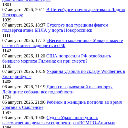
1801
07 августа 2026, 20:11
В Петербурге заочно арестовали Лидию
Невзорову
1039
07 августа 2026, 18:37
Сухогруз под турецким флагом
подвергся атаке БПЛА у порта Новороссийск
1111
07 августа 2026, 17:13
«Веселого молочника» Уолкера вместе
с семьей хотят выдворить из РФ
1142
07 августа 2026, 11:20
США попросили РФ освободить
бывшего морпеха Гилмана: он при смерти?
1136
07 августа 2026, 10:19
Украина ударила по складу Wildberries в
Екатеринбурге
1408
06 августа 2026, 21:19
Дрон со взрывчаткой в аэропорту
Лейпцига: собрали все подробности
1734
06 августа 2026, 21:06
Ребёнок и женщина погибли во время
урагана в Смоленске
1597
06 августа 2026, 19:06
Суд на Урале приступил к
рассмотрению дела экс-гендиректора «ВСМПО-Ависма»
1386