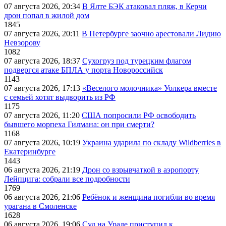
07 августа 2026, 20:34
В Ялте БЭК атаковал пляж, в Керчи
дрон попал в жилой дом
1845
07 августа 2026, 20:11
В Петербурге заочно арестовали Лидию
Невзорову
1082
07 августа 2026, 18:37
Сухогруз под турецким флагом
подвергся атаке БПЛА у порта Новороссийск
1143
07 августа 2026, 17:13
«Веселого молочника» Уолкера вместе
с семьей хотят выдворить из РФ
1175
07 августа 2026, 11:20
США попросили РФ освободить
бывшего морпеха Гилмана: он при смерти?
1168
07 августа 2026, 10:19
Украина ударила по складу Wildberries в
Екатеринбурге
1443
06 августа 2026, 21:19
Дрон со взрывчаткой в аэропорту
Лейпцига: собрали все подробности
1769
06 августа 2026, 21:06
Ребёнок и женщина погибли во время
урагана в Смоленске
1628
06 августа 2026, 19:06
Суд на Урале приступил к