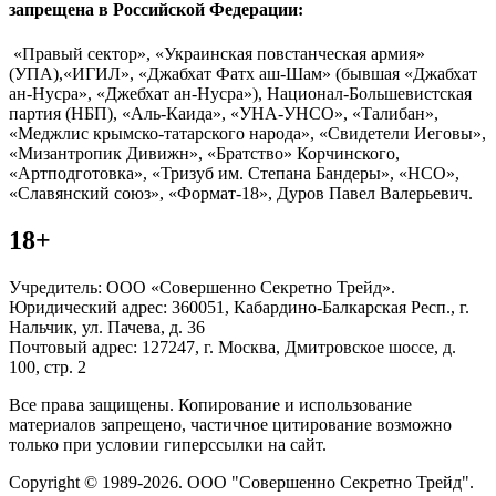
запрещена в Российской Федерации:
«Правый сектор», «Украинская повстанческая армия»
(УПА),«ИГИЛ», «Джабхат Фатх аш-Шам» (бывшая «Джабхат
ан-Нусра», «Джебхат ан-Нусра»), Национал-Большевистская
партия (НБП), «Аль-Каида», «УНА-УНСО», «Талибан»,
«Меджлис крымско-татарского народа», «Свидетели Иеговы»,
«Мизантропик Дивижн», «Братство» Корчинского,
«Артподготовка», «Тризуб им. Степана Бандеры», «НСО»,
«Славянский союз», «Формат-18», Дуров Павел Валерьевич.
18+
Учредитель: ООО «Совершенно Секретно Трейд».
Юридический адрес: 360051, Кабардино-Балкарская Респ., г.
Нальчик, ул. Пачева, д. 36
Почтовый адрес: 127247, г. Москва, Дмитровское шоссе, д.
100, стр. 2
Все права защищены. Копирование и использование
материалов запрещено, частичное цитирование возможно
только при условии гиперссылки на сайт.
Copyright © 1989-2026. ООО "Совершенно Секретно Трейд".