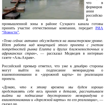
что в
формиров
ании
российско
й
промышленной зоны в районе Суэцкого канала готовы
принять участие отечественные компании, передает
РИА
“Новости”
.
«
Тема сейчас активно обсуждается на министерском уровне.
Идет работа над концепцией этого проекта с учетом
потребностей рынка Египта и других ближневосточных и
африканских стран
», — рассказал Медведев в интервью
газете «Аль-Ахрам».
Российский премьер отметил, что уже к декабрю стороны
могут выйти на подписание меморандума о
взаимопонимании и «дорожной карты» по реализации
проекта.
«
Думаю, что к этому времени мы будем хорошо
представлять себе весь проект в деталях, рассчитываем
выйти на подписание двустороннего меморандума о
взаимопонимании и «дорожной карты» по его реализации
«, —
сказал он.