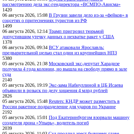
рассмотрению дела экс-гендиректора «ВСМПО-Ависма»
1420
06 августа 2026, 15:08
В Грузии завели дело из-за «фейков» в
соцсетях о притеснениях туристов из РФ
1499
06 августа 2026, 12:14
Трамп пригрозил тюрьмой
допустившим утечку данных о нехватке ракет у США
1378
06 августа 2026, 09:34
ВСУ атаковали Ярославль:
предварительной целью стал один из крупнейших НПЗ
5380
05 августа 2026, 21:38
Московский экс-депутат Харадизе
получила 4 года колонии, но вышла на свободу прямо в зале
суда
2140
05 августа 2026, 19:19
Экс-зама Набиуллиной в ЦБ Исаева
объявили в розыск по делу хищения 4 млрд рублей
2826
05 августа 2026, 15:48
Reuters: КНДР может разместить в
России ракетное подразделение для ударов по Украине
2192
05 августа 2026, 15:01
Под Екатеринбургом взорвали машину
создателя дрона «Упырь», водитель погиб
2039
05 августа 2026, 11:03
Суд продлил арест бывшему главе