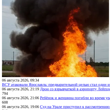
06 августа 2026, 09:34
ВСУ атаковали Ярославль: предварительной целью стал один
06 августа 2026, 21:19
Дрон со взрывчаткой в аэропорту Лейпци
794
06 августа 2026, 21:06
Ребёнок и женщина погибли во время ур
608
06 августа 2026, 19:06
Суд на Урале приступил к рассмотрени