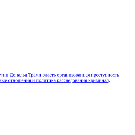
утин
Дональд Трамп
власть
организованная преступность
ные отношения и политика
расследования
криминал,