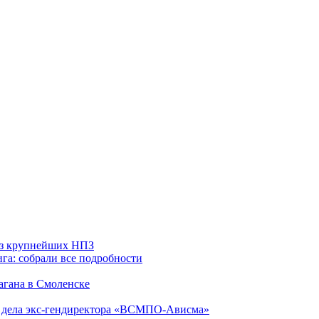
 из крупнейших НПЗ
га: собрали все подробности
агана в Смоленске
ю дела экс-гендиректора «ВСМПО-Ависма»