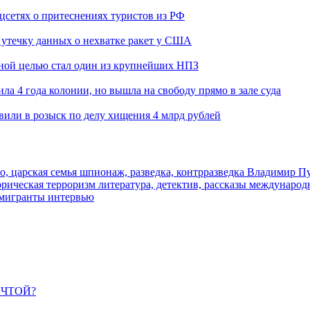
оцсетях о притеснениях туристов из РФ
утечку данных о нехватке ракет у США
ьной целью стал один из крупнейших НПЗ
ла 4 года колонии, но вышла на свободу прямо в зале суда
вили в розыск по делу хищения 4 млрд рублей
о, царская семья
шпионаж, разведка, контрразведка
Владимир П
торическая
терроризм
литература, детектив, рассказы
международ
 мигранты
интервью
ЕЧТОЙ?