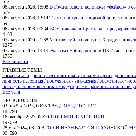
513
06 августа 2026, 15:08
В Грузии завели дело из-за «фейков» в с
579
06 августа 2026, 12:14
Трамп пригрозил тюрьмой допустившим 
598
06 августа 2026, 09:34
ВСУ атаковали Ярославль: предварител
4163
05 августа 2026, 21:38
Московский экс-депутат Харадизе получи
1275
05 августа 2026, 19:19
Экс-зама Набиуллиной в ЦБ Исаева объя
1765
Все новости
ГЛАВНЫЕ ТЕМЫ
космос
атака дронов, беспилотников, бпла
монархия, дворянств
личность известная / популярная / уважаемая / знаменитая / ис
преступления
мошенники
коррупция
миграционная политика,
Все теги
ЭКСКЛЮЗИВЫ
02 ноября 2023, 08:35
ТРУДНОЕ ДЕТСТВО!
188793
16 октября 2023, 08:30
ТЮРЕМНЫЕ ХРОНИКИ
197679
28 мая 2024, 08:50
ЭТО ЛИ НАЗЫВАЕТСЯ ГРУЗИНСКОЙ М
304593