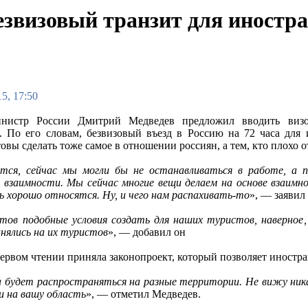
езвизовый транзит для иностр
5, 17:50
инистр России Дмитрий Медведев предложил вводить виз
. По его словам, безвизовый въезд в Россию на 72 часа для
овы сделать тоже самое в отношении россиян, а тем, кто плохо о
тся, сейчас мы могли бы не останавливаться в работе, а 
 взаимности. Мы сейчас многие вещи делаем на основе взаимн
нь хорошо относятся. Ну, и чего нам распахивать-то
», — заявил
отов подобные условия создать для наших туристов, наверно
нялись на их туристов
», — добавил он
ервом чтении приняла законопроект, который позволяет иностран
н будет распространяться на разные территории. Не вижу ника
 и на вашу область
», — отметил Медведев.