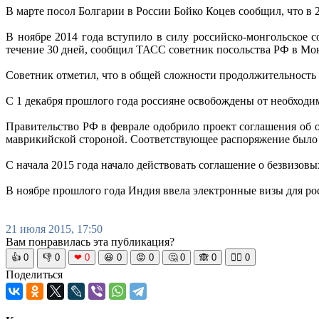
В марте посол Болгарии в России Бойко Коцев сообщил, что в 
В ноябре 2014 года вступило в силу российско-монгольское 
течение 30 дней, сообщил ТАСС советник посольства РФ в Мо
Советник отметил, что в общей сложности продолжительность 
С 1 декабря прошлого года россияне освобождены от необходи
Правительство РФ в феврале одобрило проект соглашения об
маврикийской стороной. Соответствующее распоряжение было
С начала 2015 года начало действовать соглашение о безвизо
В ноябре прошлого года Индия ввела электронные визы для росс
21 июля 2015, 17:50
Вам понравилась эта публикация?
👍
0
👎
0
❤
0
😆
0
😡
0
🤔
0
🙈
0
🧘‍♀️
0
Поделиться