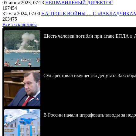
05 июня 2023, 07:23
НЕПРАВИЛЬНЫЙ ДИРЕКТОР
197454
31 мая 2024, 07:00
НА ТРОПЕ ВОЙНЫ … С «ЗАКЛАДЧИКА
203475
Все эксклюзивы
Шесть человек погибли при атаке БПЛА в 
Суд арестовал имущество депутата Заксобра
В России начали штрафовать заводы за нед