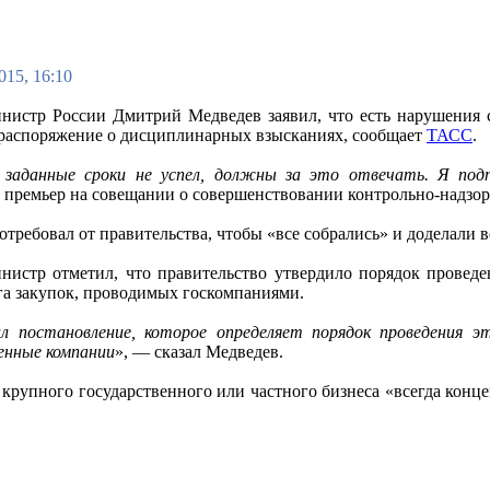
015, 16:10
нистр России Дмитрий Медведев заявил, что есть нарушения с
распоряжение о дисциплинарных взысканиях, сообщает
ТАСС
.
 заданные сроки не успел, должны за это отвечать. Я подп
 премьер на совещании о совершенствовании контрольно-надзор
требовал от правительства, чтобы «все собрались» и доделали в
нистр отметил, что правительство утвердило порядок проведе
а закупок, проводимых госкомпаниями.
л постановление, которое определяет порядок проведения э
енные компании
», — сказал Медведев.
г крупного государственного или частного бизнеса «всегда конц