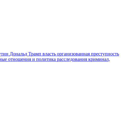
утин
Дональд Трамп
власть
организованная преступность
ные отношения и политика
расследования
криминал,