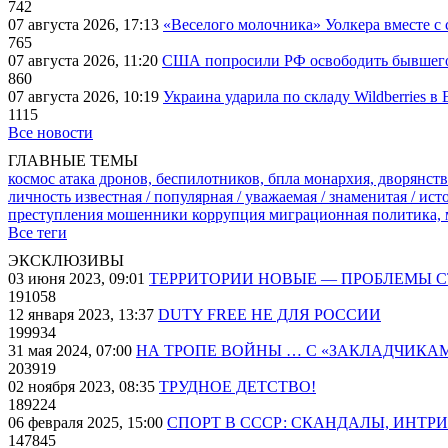
742
07 августа 2026, 17:13
«Веселого молочника» Уолкера вместе с 
765
07 августа 2026, 11:20
США попросили РФ освободить бывшего 
860
07 августа 2026, 10:19
Украина ударила по складу Wildberries в
1115
Все новости
ГЛАВНЫЕ ТЕМЫ
космос
атака дронов, беспилотников, бпла
монархия, дворянств
личность известная / популярная / уважаемая / знаменитая / ис
преступления
мошенники
коррупция
миграционная политика,
Все теги
ЭКСКЛЮЗИВЫ
03 июня 2023, 09:01
ТЕРРИТОРИИ НОВЫЕ — ПРОБЛЕМЫ 
191058
12 января 2023, 13:37
DUTY FREE НЕ ДЛЯ РОССИИ
199934
31 мая 2024, 07:00
НА ТРОПЕ ВОЙНЫ … С «ЗАКЛАДЧИКА
203919
02 ноября 2023, 08:35
ТРУДНОЕ ДЕТСТВО!
189224
06 февраля 2025, 15:00
СПОРТ В СССР: СКАНДАЛЫ, ИНТР
147845