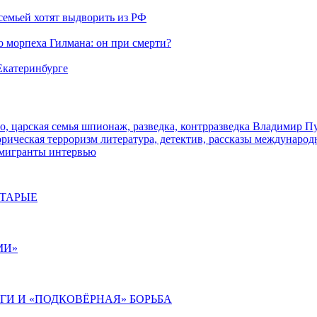
семьей хотят выдворить из РФ
морпеха Гилмана: он при смерти?
 Екатеринбурге
о, царская семья
шпионаж, разведка, контрразведка
Владимир П
торическая
терроризм
литература, детектив, рассказы
международ
 мигранты
интервью
СТАРЫЕ
МИ»
ИГИ И «ПОДКОВЁРНАЯ» БОРЬБА