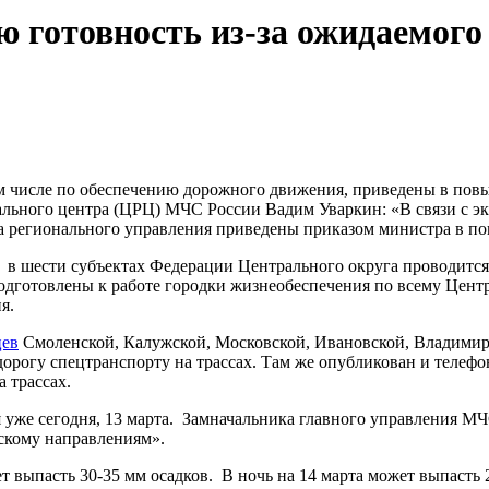
готовность из-за ожидаемого 
м числе по обеспечению дорожного движения, приведены в пов
нального центра (ЦРЦ) МЧС России Вадим Уваркин: «В связи с 
 регионального управления приведены приказом министра в пов
в шести субъектах Федерации Центрального округа проводится 
одготовлены к работе городки жизнеобеспечения по всему Центр
я.
цев
Смоленской, Калужской, Московской, Ивановской, Владимирско
дорогу спецтранспорту на трассах. Там же опубликован и теле
а трассах.
ся уже сегодня, 13 марта. Замначальника главного управления
скому направлениям».
ет выпасть 30-35 мм осадков. В ночь на 14 марта может выпасть 