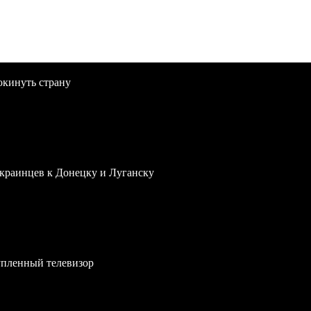
окинуть страну
краинцев к Донецку и Луганску
упленный телевизор