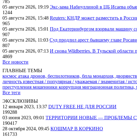
785
05 августа 2026, 19:19
Экс-зама Набиуллиной в ЦБ Исаева объя
1244
05 августа 2026, 15:48
Reuters: КНДР может разместить в Росси
965
05 августа 2026, 15:01
Под Екатеринбургом взорвали машину со
907
05 августа 2026, 11:03
Суд продлил арест бывшему главе Росав
807
05 августа 2026, 07:13
И снова Wildberries. В Тульской области
4869
Все новости
ГЛАВНЫЕ ТЕМЫ
космос
атака дронов, беспилотников, бпла
монархия, дворянств
личность известная / популярная / уважаемая / знаменитая / ис
преступления
мошенники
коррупция
миграционная политика,
Все теги
ЭКСКЛЮЗИВЫ
12 января 2023, 13:37
DUTY FREE НЕ ДЛЯ РОССИИ
199288
03 июня 2023, 09:01
ТЕРРИТОРИИ НОВЫЕ — ПРОБЛЕМЫ 
190417
28 октября 2024, 09:45
КОШМАР В КОРКИНО
161733