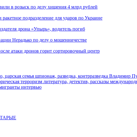
вили в розыск по делу хищения 4 млрд рублей
и ракетное подразделение для ударов по Украине
здателя дрона «Упырь», водитель погиб
иации Нерадько по делу о мошенничестве
 после атаки дронов горит сортировочный центр
о, царская семья
шпионаж, разведка, контрразведка
Владимир П
торическая
терроризм
литература, детектив, рассказы
международ
 мигранты
интервью
СТАРЫЕ