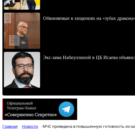
Обвиняемые в хищениях на «зубах дракона
Экс-зама Набиуллиной в ЦБ Исаева объявил
Главная
Новости
МЧС приведена в повышенную готовность из-з