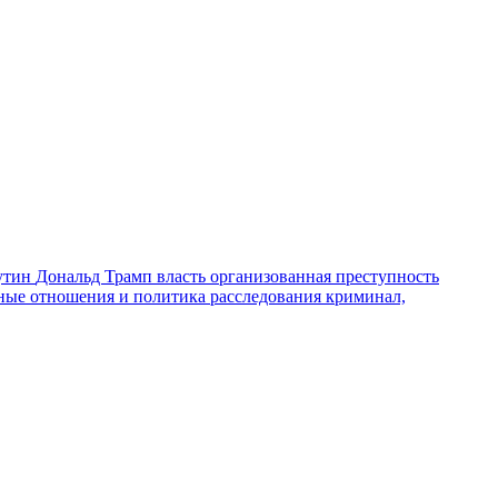
утин
Дональд Трамп
власть
организованная преступность
ные отношения и политика
расследования
криминал,