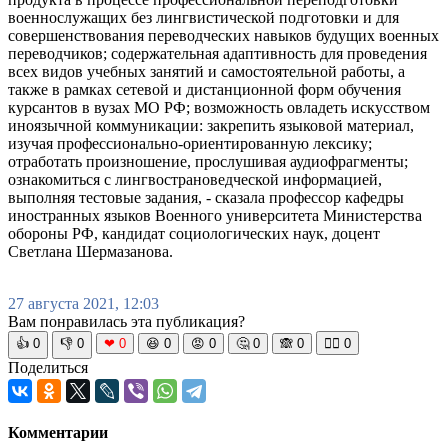
военнослужащих без лингвистической подготовки и для
совершенствования переводческих навыков будущих военных
переводчиков; содержательная адаптивность для проведения
всех видов учебных занятий и самостоятельной работы, а
также в рамках сетевой и дистанционной форм обучения
курсантов в вузах МО РФ; возможность овладеть искусством
иноязычной коммуникации: закрепить языковой материал,
изучая профессионально-ориентированную лексику;
отработать произношение, прослушивая аудиофрагменты;
ознакомиться с лингвострановедческой информацией,
выполняя тестовые задания, - сказала профессор кафедры
иностранных языков Военного университета Министерства
обороны РФ, кандидат социологических наук, доцент
Светлана Шермазанова.
27 августа 2021, 12:03
Вам понравилась эта публикация?
👍
0
👎
0
❤
0
😆
0
😡
0
🤔
0
🙈
0
🧘‍♀️
0
Поделиться
Комментарии