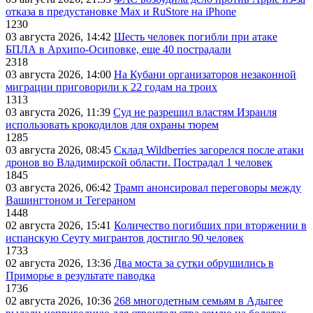
отказа в предустановке Max и RuStore на iPhone
1230
03 августа 2026, 14:42
Шесть человек погибли при атаке
БПЛА в Архипо-Осиповке, еще 40 пострадали
2318
03 августа 2026, 14:00
На Кубани организаторов незаконной
миграции приговорили к 22 годам на троих
1313
03 августа 2026, 11:39
Суд не разрешил властям Израиля
использовать крокодилов для охраны тюрем
1285
03 августа 2026, 08:45
Склад Wildberries загорелся после атаки
дронов во Владимирской области. Пострадал 1 человек
1845
03 августа 2026, 06:42
Трамп анонсировал переговоры между
Вашингтоном и Тегераном
1448
02 августа 2026, 15:41
Количество погибших при вторжении в
испанскую Сеуту мигрантов достигло 90 человек
1733
02 августа 2026, 13:36
Два моста за сутки обрушились в
Приморье в результате паводка
1736
02 августа 2026, 10:36
268 многодетным семьям в Адыгее