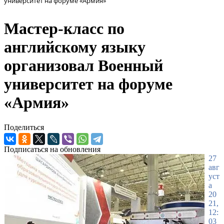
университет на форуме «Армия»
Мастер-класс по
английскому языку
организовал Военный
университет на форуме
«Армия»
Поделиться
Подписаться на обновления
27
авг
уст
а
20
21,
12:
03