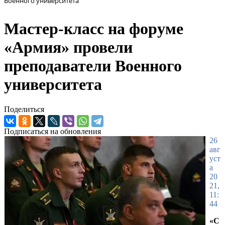
Военного университета
Мастер-класс на форуме
«Армия» провели
преподаватели Военного
университета
Поделиться
Подписаться на обновления
26
авг
уст
а
20
21,
11:
44
«С