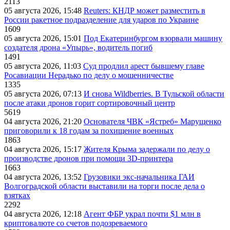
2113
05 августа 2026, 15:48
Reuters: КНДР может разместить в
России ракетное подразделение для ударов по Украине
1609
05 августа 2026, 15:01
Под Екатеринбургом взорвали машину
создателя дрона «Упырь», водитель погиб
1491
05 августа 2026, 11:03
Суд продлил арест бывшему главе
Росавиации Нерадько по делу о мошенничестве
1335
05 августа 2026, 07:13
И снова Wildberries. В Тульской области
после атаки дронов горит сортировочный центр
5619
04 августа 2026, 21:20
Основателя ЧВК «Ястреб» Марущенко
приговорили к 18 годам за похищение военных
1863
04 августа 2026, 15:17
Жителя Крыма задержали по делу о
производстве дронов при помощи 3D‑принтера
1663
04 августа 2026, 13:52
Грузовики экс-начальника ГАИ
Волгоградской области выставили на торги после дела о
взятках
2292
04 августа 2026, 12:18
Агент ФБР украл почти $1 млн в
криптовалюте со счетов подозреваемого