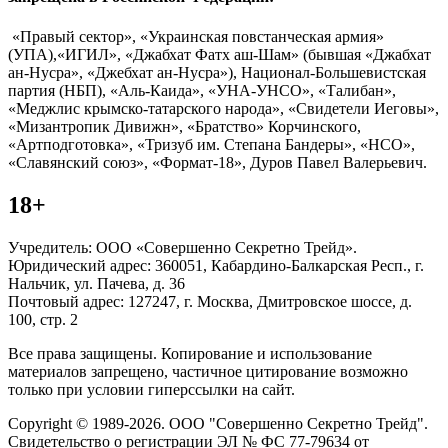
«Правый сектор», «Украинская повстанческая армия»
(УПА),«ИГИЛ», «Джабхат Фатх аш-Шам» (бывшая «Джабхат
ан-Нусра», «Джебхат ан-Нусра»), Национал-Большевистская
партия (НБП), «Аль-Каида», «УНА-УНСО», «Талибан»,
«Меджлис крымско-татарского народа», «Свидетели Иеговы»,
«Мизантропик Дивижн», «Братство» Корчинского,
«Артподготовка», «Тризуб им. Степана Бандеры», «НСО»,
«Славянский союз», «Формат-18», Дуров Павел Валерьевич.
18+
Учредитель: ООО «Совершенно Секретно Трейд».
Юридический адрес: 360051, Кабардино-Балкарская Респ., г.
Нальчик, ул. Пачева, д. 36
Почтовый адрес: 127247, г. Москва, Дмитровское шоссе, д.
100, стр. 2
Все права защищены. Копирование и использование
материалов запрещено, частичное цитирование возможно
только при условии гиперссылки на сайт.
Copyright © 1989-2026. ООО "Совершенно Секретно Трейд".
Свидетельство о регистрации ЭЛ № ФС 77-79634 от