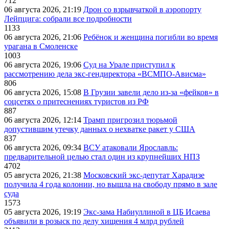
712
06 августа 2026, 21:19
Дрон со взрывчаткой в аэропорту
Лейпцига: собрали все подробности
1133
06 августа 2026, 21:06
Ребёнок и женщина погибли во время
урагана в Смоленске
1003
06 августа 2026, 19:06
Суд на Урале приступил к
рассмотрению дела экс-гендиректора «ВСМПО-Ависма»
806
06 августа 2026, 15:08
В Грузии завели дело из-за «фейков» в
соцсетях о притеснениях туристов из РФ
887
06 августа 2026, 12:14
Трамп пригрозил тюрьмой
допустившим утечку данных о нехватке ракет у США
837
06 августа 2026, 09:34
ВСУ атаковали Ярославль:
предварительной целью стал один из крупнейших НПЗ
4702
05 августа 2026, 21:38
Московский экс-депутат Харадизе
получила 4 года колонии, но вышла на свободу прямо в зале
суда
1573
05 августа 2026, 19:19
Экс-зама Набиуллиной в ЦБ Исаева
объявили в розыск по делу хищения 4 млрд рублей