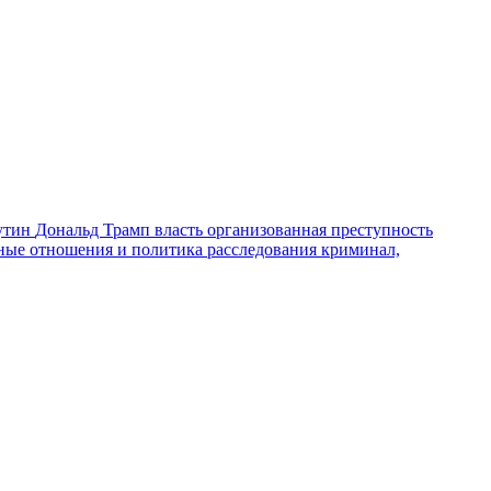
утин
Дональд Трамп
власть
организованная преступность
ные отношения и политика
расследования
криминал,