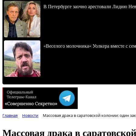
В Петербурге заочно арестовали Лидию Не
«Веселого молочника» Уолкера вместе с се
Главная
Новости
Массовая драка в саратовской колонии: один з
Массовая драка в саратовско