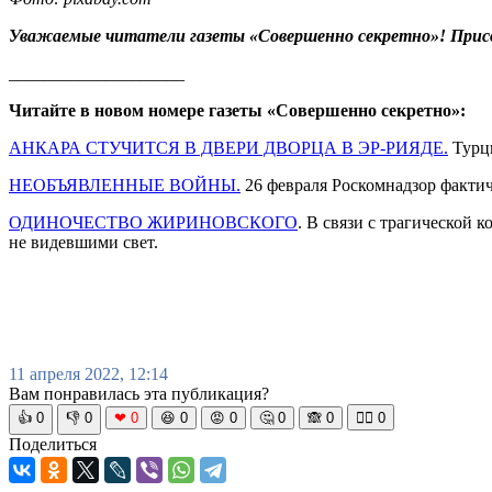
Уважаемые читатели газеты «Совершенно секретно»! Прис
____________________
Читайте в новом номере газеты «Совершенно секретно»:
АНКАРА СТУЧИТСЯ В ДВЕРИ ДВОРЦА В ЭР-РИЯДЕ.
Турци
НЕОБЪЯВЛЕННЫЕ ВОЙНЫ.
26 февраля Роскомнадзор факти
ОДИНОЧЕСТВО ЖИРИНОВСКОГО
. В связи с трагической
не видевшими свет.
11 апреля 2022, 12:14
Вам понравилась эта публикация?
👍
0
👎
0
❤
0
😆
0
😡
0
🤔
0
🙈
0
🧘‍♀️
0
Поделиться