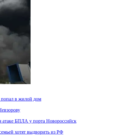
 попал в жилой дом
Невзорову
я атаке БПЛА у порта Новороссийск
семьей хотят выдворить из РФ