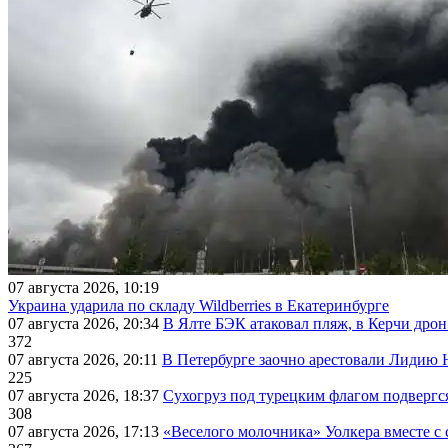
07 августа 2026, 10:19
Украина ударила по складу Wildberries в Екатеринбурге
07 августа 2026, 20:34
В Ялте БЭК атаковал пляж, в Керчи дрон
372
07 августа 2026, 20:11
В Петербурге заочно арестовали Лидию 
225
07 августа 2026, 18:37
Сухогруз под турецким флагом подвергс
308
07 августа 2026, 17:13
«Веселого молочника» Уолкера вместе с 