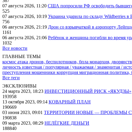
367
07 августа 2026, 11:20
США попросили РФ освободить бывшего 
525
07 августа 2026, 10:19
Украина ударила по складу Wildberries в
756
06 августа 2026, 21:19
Дрон со взрывчаткой в аэропорту Лейпци
1161
06 августа 2026, 21:06
Ребёнок и женщина погибли во время ур
1032
Все новости
ГЛАВНЫЕ ТЕМЫ
космос
атака дронов, беспилотников, бпла
монархия, дворянств
личность известная / популярная / уважаемая / знаменитая / ис
преступления
мошенники
коррупция
миграционная политика,
Все теги
ЭКСКЛЮЗИВЫ
24 марта 2023, 18:23
ИНВЕСТИЦИОННЫЙ РИСК «ЯКУДЗЫ»
193958
13 октября 2023, 09:14
КОВАРНЫЙ ПЛАН
190669
03 июня 2023, 09:01
ТЕРРИТОРИИ НОВЫЕ — ПРОБЛЕМЫ 
190838
09 марта 2023, 08:29
НЕЛЁГКИЕ ДЕНЬГИ
188840