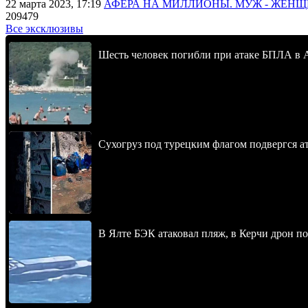
22 марта 2023, 17:19
АФЕРА НА МИЛЛИОНЫ. МУЖ - ЖЕН
209479
Все эксклюзивы
Шесть человек погибли при атаке БПЛА в 
Сухогруз под турецким флагом подвергся 
В Ялте БЭК атаковал пляж, в Керчи дрон п