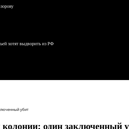
взорову
мьей хотят выдворить из РФ
аключенный убит
й колонии: один заключенный 