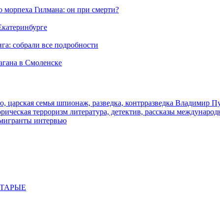
морпеха Гилмана: он при смерти?
 Екатеринбурге
га: собрали все подробности
агана в Смоленске
о, царская семья
шпионаж, разведка, контрразведка
Владимир П
торическая
терроризм
литература, детектив, рассказы
международ
 мигранты
интервью
СТАРЫЕ