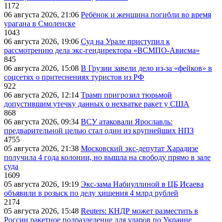
1172
06 августа 2026, 21:06
Ребёнок и женщина погибли во время
урагана в Смоленске
1043
06 августа 2026, 19:06
Суд на Урале приступил к
рассмотрению дела экс-гендиректора «ВСМПО-Ависма»
845
06 августа 2026, 15:08
В Грузии завели дело из-за «фейков» в
соцсетях о притеснениях туристов из РФ
922
06 августа 2026, 12:14
Трамп пригрозил тюрьмой
допустившим утечку данных о нехватке ракет у США
868
06 августа 2026, 09:34
ВСУ атаковали Ярославль:
предварительной целью стал один из крупнейших НПЗ
4755
05 августа 2026, 21:38
Московский экс-депутат Харадизе
получила 4 года колонии, но вышла на свободу прямо в зале
суда
1609
05 августа 2026, 19:19
Экс-зама Набиуллиной в ЦБ Исаева
объявили в розыск по делу хищения 4 млрд рублей
2174
05 августа 2026, 15:48
Reuters: КНДР может разместить в
России ракетное подразделение для ударов по Украине