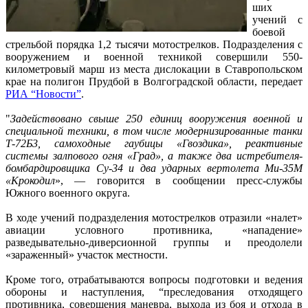
ших
учений с
боевой
стрельбой порядка 1,2 тысячи мотострелков. Подразделения с
вооружением и военной техникой совершили 550-
километровый марш из места дислокации в Ставропольском
крае на полигон Прудбой в Волгоградской области, передает
РИА “Новости”
.
"
Задействовано свыше 250 единиц вооружения военной и
специальной техники, в том числе модернизированные танки
Т-72Б3, самоходные гаубицы «Гвоздика», реактивные
системы залпового огня «Град», а также два истребителя-
бомбардировщика Су-34 и два ударных вертолета Ми-35М
«Крокодил
», — говорится в сообщении пресс-службы
Южного военного округа.
В ходе учений подразделения мотострелков отразили «налет»
авиации условного противника, «нападение»
разведывательно-диверсионной группы и преодолели
«зараженный» участок местности.
Кроме того, отрабатываются вопросы подготовки и ведения
обороны и наступления, “преследования отходящего
противника, совершения маневра, выхода из боя и отхода в