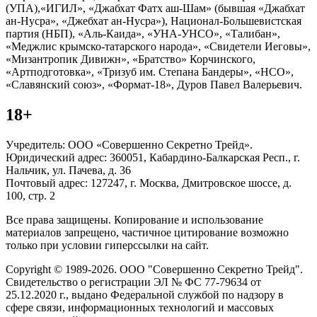
(УПА),«ИГИЛ», «Джабхат Фатх аш-Шам» (бывшая «Джабхат
ан-Нусра», «Джебхат ан-Нусра»), Национал-Большевистская
партия (НБП), «Аль-Каида», «УНА-УНСО», «Талибан»,
«Меджлис крымско-татарского народа», «Свидетели Иеговы»,
«Мизантропик Дивижн», «Братство» Корчинского,
«Артподготовка», «Тризуб им. Степана Бандеры», «НСО»,
«Славянский союз», «Формат-18», Дуров Павел Валерьевич.
18+
Учредитель: ООО «Совершенно Секретно Трейд».
Юридический адрес: 360051, Кабардино-Балкарская Респ., г.
Нальчик, ул. Пачева, д. 36
Почтовый адрес: 127247, г. Москва, Дмитровское шоссе, д.
100, стр. 2
Все права защищены. Копирование и использование
материалов запрещено, частичное цитирование возможно
только при условии гиперссылки на сайт.
Copyright © 1989-2026. ООО "Совершенно Секретно Трейд".
Свидетельство о регистрации ЭЛ № ФС 77-79634 от
25.12.2020 г., выдано Федеральной службой по надзору в
сфере связи, информационных технологий и массовых