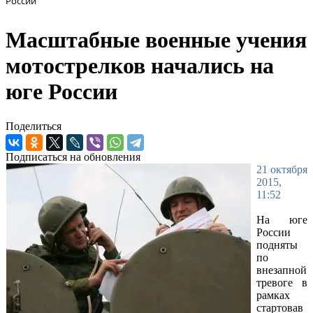
России
Масштабные военные учения
мотострелков начались на
юге России
Поделиться
Подписаться на обновления
21 октября
2015,
11:52
На юге
России
подняты
по
внезапной
тревоге в
рамках
стартовав