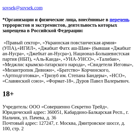
sovsek@sovsek.com
*Организации и физические лица, внесённные в
перечень
террористов и экстремистов, деятельность которых
запрещена в Российской Федерации:
«Правый сектор», «Украинская повстанческая армия»
(УПА),«ИГИЛ», «Джабхат Фатх аш-Шам» (бывшая «Джабхат
ан-Нусра», «Джебхат ан-Нусра»), Национал-Большевистская
партия (НБП), «Аль-Каида», «УНА-УНСО», «Талибан»,
«Меджлис крымско-татарского народа», «Свидетели Иеговы»,
«Мизантропик Дивижн», «Братство» Корчинского,
«Артподготовка», «Тризуб им. Степана Бандеры», «НСО»,
«Славянский союз», «Формат-18», Дуров Павел Валерьевич.
18+
Учредитель: ООО «Совершенно Секретно Трейд».
Юридический адрес: 360051, Кабардино-Балкарская Респ., г.
Нальчик, ул. Пачева, д. 36
Почтовый адрес: 127247, г. Москва, Дмитровское шоссе, д.
100, стр. 2