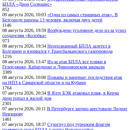
БПЛА «Дрон Солюшнс»
852
09 августа 2026, 10:03
«Одна из самых страшных атак». В
Белгороде ранены 13 человек, включая двух детей
1146
08 августа 2026, 19:59
Возбуждено уголовное дело из-за угроз
создателям «Колобка»
973
08 августа 2026, 19:34
Неопознанный БПЛА залетел в
Болгарию и взорвался у Трансбалканского газопровода
1216
08 августа 2026, 13:47
Из-за атак БПЛА все пляжи в
Геленджике, Кабардинке и Дивноморском закрыли
3389
08 августа 2026, 10:00
Пожары и раненые: последствия атак
на НПЗ в Самарской области и на Кубани
1764
07 августа 2026, 20:34
В Ялте БЭК атаковал пляж, в Керчи
дрон попал в жилой дом
2301
07 августа 2026, 20:11
В Петербурге заочно арестовали Лидию
Невзорову
1461
07 августа 2026, 18:37
Сухогруз под турецким флагом
подвергся атаке БПЛА у порта Новороссийск