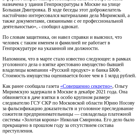
назначена у здания Генпрокуратуры в Москве на улице
Большая Дмитровка. В ходе беседы этот доброжелатель
настойчиво интересовался материалами дела Миримской, а
также документами, связанными с ее профессиональной
деятельностью», - сообщил адвокат.
По словам защитника, он навел справки и выяснил, что
человек с таким именем и фамилией не работает в
Генпрокуратуре на указанной им должности.
Напомним, что в марте стало известно следующее: в рамках
уголовного дела о взятке арестовано имущество бывшей
владелицы компании «Русский продукт» и банка БКФ.
Стоимость имущества оценивается более чем в 1 млрд рублей.
Как ранее сообщала газета
«Совершенно секретно»
, Ольгу
Миримскую задержали в Москве в декабре 2021 года. Она
обвиняется в даче взятки в особо крупном размере
следователю ГСУ СКР по Московской области Юрию Носову
за фальсификацию доказательств и уголовное преследование
сожителя предпринимательницы — совладельца платежной
системы «Золотая корона» Николая Смирнова. Его дело было
прекращено в прошлом году за отсутствием состава
преступления.