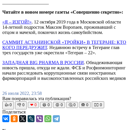
____________________
Читайте в новом номере газеты «Совершенно секретно»:
«Я – ИЗГОЙ!»
. 12 октября 2019 года в Московской области
14-летний подросток Максим Воропаев, проживавший с
отцом и мачехой, покончил жизнь самоубийством.
САММИТ АСТАНИНСКОЙ «ТРОЙКИ» В ТЕГЕРАНЕ: КТО
КОГО ПЕРЕДРУЖИТ
. Недавнюю встречу в Тегеране глав
трех государств уже окрестили «Тегеран – 22».
ЗАПАДНАЯ BIG PHARMA В РОССИИ
. Обнадеживающая
новость пришла, откуда не ждали. ФСБ и Росфинмониторинг
начали расследовать коррупционные связи иностранных
фармкорпораций и высокопоставленных российских медиков
26 июля 2022, 23:58
Вам понравилась эта публикация?
👍
0
👎
0
❤
0
😆
0
😡
0
🤔
0
🙈
0
🧘‍♀️
0
Поделиться