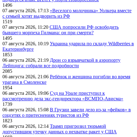
1496
07 августа 2026, 17:13
«Веселого молочника» Уолкера вместе
с семьей хотят выдворить из РФ
1519
07 августа 2026, 11:20
США попросили РФ освободить
бывшего морпеха Гилмана: он при смерти?
1495
07 августа 2026, 10:19
Украина ударила по складу Wildberries в
Екатеринбурге
1853
06 августа 2026, 21:19
Дрон со взрывчаткой в аэропорту
Лейпцига: собрали все подробности
2085
06 августа 2026, 21:06
Ребёнок и женщина погибли во время
урагана в Смоленске
1954
06 августа 2026, 19:06
Суд на Урале приступил к
рассмотрению дела экс-гендиректора «ВСМПО-Ависма»
1739
06 августа 2026, 15:08
В Грузии завели дело из-за «фейков» в
соцсетях о притеснениях туристов из РФ
1823
06 августа 2026, 12:14
Трамп пригрозил тюрьмой
допустившим утечку данных о нехватке ракет у США