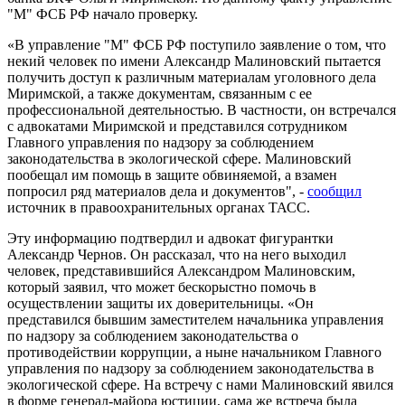
"М" ФСБ РФ начало проверку.
«В управление "М" ФСБ РФ поступило заявление о том, что
некий человек по имени Александр Малиновский пытается
получить доступ к различным материалам уголовного дела
Миримской, а также документам, связанным с ее
профессиональной деятельностью. В частности, он встречался
с адвокатами Миримской и представился сотрудником
Главного управления по надзору за соблюдением
законодательства в экологической сфере. Малиновский
пообещал им помощь в защите обвиняемой, а взамен
попросил ряд материалов дела и документов", -
сообщил
источник в правоохранительных органах ТАСС.
Эту информацию подтвердил и адвокат фигурантки
Александр Чернов. Он рассказал, что на него выходил
человек, представившийся Александром Малиновским,
который заявил, что может бескорыстно помочь в
осуществлении защиты их доверительницы. «Он
представился бывшим заместителем начальника управления
по надзору за соблюдением законодательства о
противодействии коррупции, а ныне начальником Главного
управления по надзору за соблюдением законодательства в
экологической сфере. На встречу с нами Малиновский явился
в форме генерал-майора юстиции, сама же встреча была