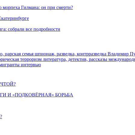
морпеха Гилмана: он при смерти?
 Екатеринбурге
га: собрали все подробности
о, царская семья
шпионаж, разведка, контрразведка
Владимир П
торическая
терроризм
литература, детектив, рассказы
международ
 мигранты
интервью
ЕЧТОЙ?
ИГИ И «ПОДКОВЁРНАЯ» БОРЬБА
?