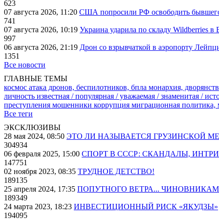
623
07 августа 2026, 11:20
США попросили РФ освободить бывшего 
741
07 августа 2026, 10:19
Украина ударила по складу Wildberries в
997
06 августа 2026, 21:19
Дрон со взрывчаткой в аэропорту Лейпци
1351
Все новости
ГЛАВНЫЕ ТЕМЫ
космос
атака дронов, беспилотников, бпла
монархия, дворянств
личность известная / популярная / уважаемая / знаменитая / ис
преступления
мошенники
коррупция
миграционная политика,
Все теги
ЭКСКЛЮЗИВЫ
28 мая 2024, 08:50
ЭТО ЛИ НАЗЫВАЕТСЯ ГРУЗИНСКОЙ М
304934
06 февраля 2025, 15:00
СПОРТ В СССР: СКАНДАЛЫ, ИНТР
147751
02 ноября 2023, 08:35
ТРУДНОЕ ДЕТСТВО!
189135
25 апреля 2024, 17:35
ПОПУТНОГО ВЕТРА... ЧИНОВНИКАМ
189349
24 марта 2023, 18:23
ИНВЕСТИЦИОННЫЙ РИСК «ЯКУДЗЫ»
194095