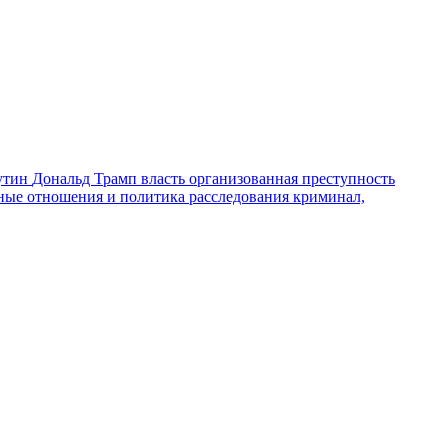
утин
Дональд Трамп
власть
организованная преступность
ные отношения и политика
расследования
криминал,