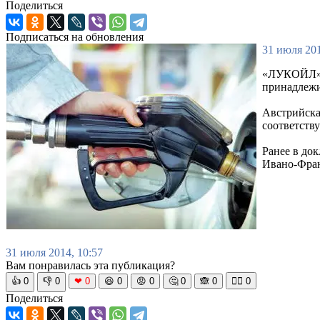
Поделиться
Подписаться на обновления
31 июля 201
«ЛУКОЙЛ» 
принадлежи
Австрийска
соответств
Ранее в до
Ивано-Фран
31 июля 2014, 10:57
Вам понравилась эта публикация?
👍
0
👎
0
❤
0
😆
0
😡
0
🤔
0
🙈
0
🧘‍♀️
0
Поделиться