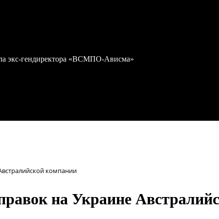
дела экс-гендиректора «ВСМПО-Ависма»
 Австралийской компании
правок на Украине Австралий