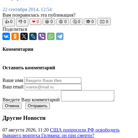
22 сентября 2014, 12:54
Вам понравилась эта публикация?
👍
0
👎
0
❤
0
😆
0
😡
0
🤔
0
🙈
0
🧘‍♀️
0
Поделиться
Комментарии
Оставить комментарий
Ваше имя
Ваш email
Введите Ваш комментарий
Отмена
Отправить
Другие Новости
07 августа 2026, 11:20
США попросили РФ освободить
бывшего морпеха Гилмана: он при смерти?