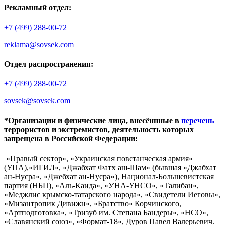
Рекламный отдел:
+7 (499) 288-00-72
reklama@sovsek.com
Отдел распространения:
+7 (499) 288-00-72
sovsek@sovsek.com
*Организации и физические лица, внесённные в
перечень
террористов и экстремистов, деятельность которых
запрещена в Российской Федерации:
«Правый сектор», «Украинская повстанческая армия»
(УПА),«ИГИЛ», «Джабхат Фатх аш-Шам» (бывшая «Джабхат
ан-Нусра», «Джебхат ан-Нусра»), Национал-Большевистская
партия (НБП), «Аль-Каида», «УНА-УНСО», «Талибан»,
«Меджлис крымско-татарского народа», «Свидетели Иеговы»,
«Мизантропик Дивижн», «Братство» Корчинского,
«Артподготовка», «Тризуб им. Степана Бандеры», «НСО»,
«Славянский союз», «Формат-18», Дуров Павел Валерьевич.