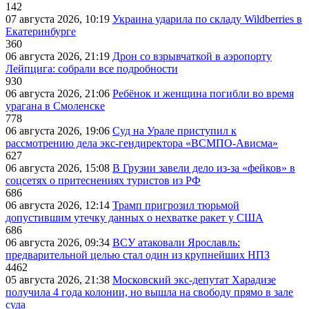
142
07 августа 2026, 10:19
Украина ударила по складу Wildberries в
Екатеринбурге
360
06 августа 2026, 21:19
Дрон со взрывчаткой в аэропорту
Лейпцига: собрали все подробности
930
06 августа 2026, 21:06
Ребёнок и женщина погибли во время
урагана в Смоленске
778
06 августа 2026, 19:06
Суд на Урале приступил к
рассмотрению дела экс-гендиректора «ВСМПО-Ависма»
627
06 августа 2026, 15:08
В Грузии завели дело из-за «фейков» в
соцсетях о притеснениях туристов из РФ
686
06 августа 2026, 12:14
Трамп пригрозил тюрьмой
допустившим утечку данных о нехватке ракет у США
686
06 августа 2026, 09:34
ВСУ атаковали Ярославль:
предварительной целью стал один из крупнейших НПЗ
4462
05 августа 2026, 21:38
Московский экс-депутат Харадизе
получила 4 года колонии, но вышла на свободу прямо в зале
суда