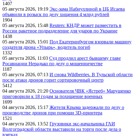
1407
05 августа 2026, 19:19
Экс-зама Набиуллиной в ЦБ Исаева
объявили в розыск по делу хищения 4 млрд рублей
1904
05 августа 2026, 15:48
Reuters: КНДР может разместить в
России ракетное подразделение для ударов по Украине
1438
05 августа 2026, 15:01
Под Екатеринбургом взорвали машину
создателя дрона «Упырь», водитель погиб
1332
05 августа 2026, 11:03
Суд продлил арест бывшему главе
Росавиации Нерадько по делу о мошенничестве
1187
05 августа 2026, 07:13
И снова Wildberries. В Тульской области
после атаки дронов горит сортировочный центр
5412
04 августа 2026, 21:20
Основателя ЧВК «Ястреб» Марущенко
приговорили к 18 годам за похищение военных
1699
04 августа 2026, 15:17
Жителя Крыма задержали по делу о
производстве дронов при помощи 3D‑принтера
1521
04 августа 2026, 13:52
Грузовики экс-начальника ГАИ
Волгоградской области выставили на торги после дела о
взятках