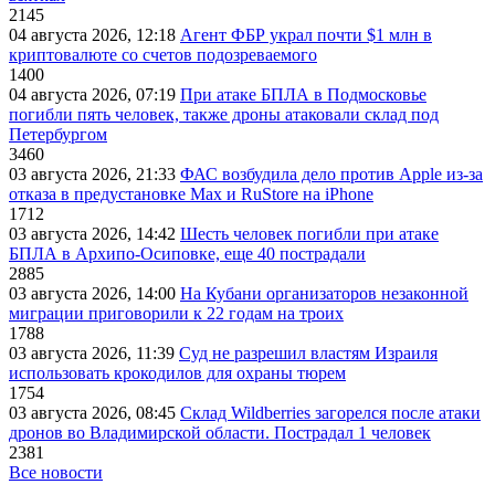
2145
04 августа 2026, 12:18
Агент ФБР украл почти $1 млн в
криптовалюте со счетов подозреваемого
1400
04 августа 2026, 07:19
При атаке БПЛА в Подмосковье
погибли пять человек, также дроны атаковали склад под
Петербургом
3460
03 августа 2026, 21:33
ФАС возбудила дело против Apple из-за
отказа в предустановке Max и RuStore на iPhone
1712
03 августа 2026, 14:42
Шесть человек погибли при атаке
БПЛА в Архипо-Осиповке, еще 40 пострадали
2885
03 августа 2026, 14:00
На Кубани организаторов незаконной
миграции приговорили к 22 годам на троих
1788
03 августа 2026, 11:39
Суд не разрешил властям Израиля
использовать крокодилов для охраны тюрем
1754
03 августа 2026, 08:45
Склад Wildberries загорелся после атаки
дронов во Владимирской области. Пострадал 1 человек
2381
Все новости