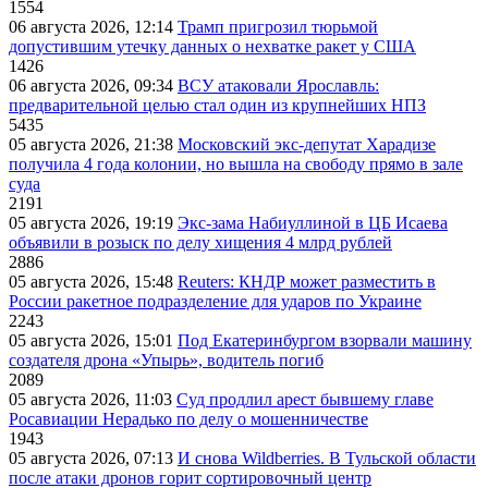
1554
06 августа 2026, 12:14
Трамп пригрозил тюрьмой
допустившим утечку данных о нехватке ракет у США
1426
06 августа 2026, 09:34
ВСУ атаковали Ярославль:
предварительной целью стал один из крупнейших НПЗ
5435
05 августа 2026, 21:38
Московский экс-депутат Харадизе
получила 4 года колонии, но вышла на свободу прямо в зале
суда
2191
05 августа 2026, 19:19
Экс-зама Набиуллиной в ЦБ Исаева
объявили в розыск по делу хищения 4 млрд рублей
2886
05 августа 2026, 15:48
Reuters: КНДР может разместить в
России ракетное подразделение для ударов по Украине
2243
05 августа 2026, 15:01
Под Екатеринбургом взорвали машину
создателя дрона «Упырь», водитель погиб
2089
05 августа 2026, 11:03
Суд продлил арест бывшему главе
Росавиации Нерадько по делу о мошенничестве
1943
05 августа 2026, 07:13
И снова Wildberries. В Тульской области
после атаки дронов горит сортировочный центр