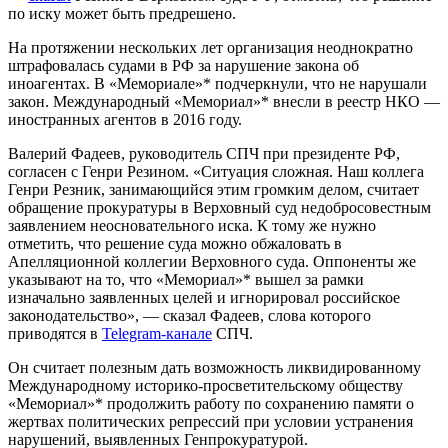
по иску может быть предрешено.
На протяжении нескольких лет организация неоднократно
штрафовалась судами в РФ за нарушение закона об
иноагентах. В «Мемориале»* подчеркнули, что не нарушали
закон. Международный «Мемориал»* внесли в реестр НКО —
иностранных агентов в 2016 году.
Валерий Фадеев, руководитель СПЧ при президенте РФ,
согласен с Генри Резином. «Ситуация сложная. Наш коллега
Генри Резник, занимающийся этим громким делом, считает
обращение прокуратуры в Верховный суд недобросовестным
заявлением неосновательного иска. К тому же нужно
отметить, что решение суда можно обжаловать в
Апелляционной коллегии Верховного суда. Оппоненты же
указывают на то, что «Мемориал»* вышел за рамки
изначально заявленных целей и игнорировал российское
законодательство», — сказал Фадеев, слова которого
приводятся в
Telegram-канале
СПЧ.
Он считает полезным дать возможность ликвидированному
Международному историко-просветительскому обществу
«Мемориал»* продолжить работу по сохранению памяти о
жертвах политических репрессий при условии устранения
нарушений, выявленных Генпрокуратурой.