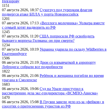
Невзорову
1151
07 августа 2026, 18:37
Сухогруз под турецким флагом
подвергся атаке БПЛА у порта Новороссийск
1201
07 августа 2026, 17:13
«Веселого молочника» Уолкера вместе
с семьей хотят выдворить из РФ
1245
07 августа 2026, 11:20
США попросили РФ освободить
бывшего морпеха Гилмана: он при смерти?
1234
07 августа 2026, 10:19
Украина ударила по складу Wildberries в
Екатеринбурге
1506
06 августа 2026, 21:19
Дрон со взрывчаткой в аэропорту
Лейпцига: собрали все подробности
1822
06 августа 2026, 21:06
Ребёнок и женщина погибли во время
урагана в Смоленске
1683
06 августа 2026, 19:06
Суд на Урале приступил к
рассмотрению дела экс-гендиректора «ВСМПО-Ависма»
1470
06 августа 2026, 15:08
В Грузии завели дело из-за «фейков» в
соцсетях о притеснениях туристов из РФ