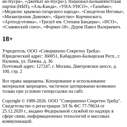
ан-Нусра», «Джебхат ан-Нусра»), Национал-Большевистская
партия (НБП), «Аль-Каида», «УНА-УНСО», «Талибан»,
«Меджлис крымско-татарского народа», «Свидетели Иеговы»,
«Мизантропик Дивижн», «Братство» Корчинского,
«Артподготовка», «Тризуб им. Степана Бандеры», «НСО»,
«Славянский союз», «Формат-18», Дуров Павел Валерьевич.
18+
Учредитель: ООО «Совершенно Секретно Трейд».
Юридический адрес: 360051, Кабардино-Балкарская Респ., г.
Нальчик, ул. Пачева, д. 36
Почтовый адрес: 127247, г. Москва, Дмитровское шоссе, д.
100, стр. 2
Все права защищены. Копирование и использование
материалов запрещено, частичное цитирование возможно
только при условии гиперссылки на сайт.
Copyright © 1989-2026. ООО "Совершенно Секретно Трейд".
Свидетельство о регистрации ЭЛ № ФС 77-79634 от
25.12.2020 г., выдано Федеральной службой по надзору в
сфере связи, информационных технологий и массовых
коммуникаций.