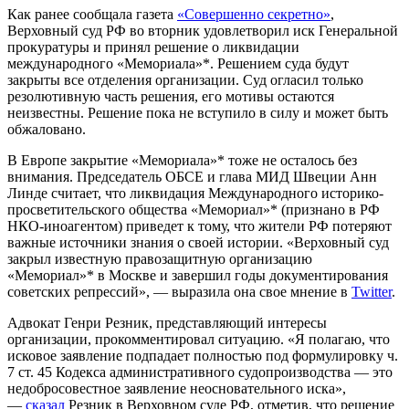
Как ранее сообщала газета
«Совершенно секретно»
,
Верховный суд РФ во вторник удовлетворил иск Генеральной
прокуратуры и принял решение о ликвидации
международного «Мемориала»*. Решением суда будут
закрыты все отделения организации. Суд огласил только
резолютивную часть решения, его мотивы остаются
неизвестны. Решение пока не вступило в силу и может быть
обжаловано.
В Европе закрытие «Мемориала»* тоже не осталось без
внимания. Председатель ОБСЕ и глава МИД Швеции Анн
Линде считает, что ликвидация Международного историко-
просветительского общества «Мемориал»* (признано в РФ
НКО-иноагентом) приведет к тому, что жители РФ потеряют
важные источники знания о своей истории. «Верховный суд
закрыл известную правозащитную организацию
«Мемориал»* в Москве и завершил годы документирования
советских репрессий», — выразила она свое мнение в
Twitter
.
Адвокат Генри Резник, представляющий интересы
организации, прокомментировал ситуацию. «Я полагаю, что
исковое заявление подпадает полностью под формулировку ч.
7 ст. 45 Кодекса административного судопроизводства — это
недобросовестное заявление неосновательного иска»,
—
сказал
Резник в Верховном суде РФ, отметив, что решение