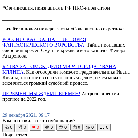
*Организация, признанная в РФ НКО-иноагентом
____________________
Читайте в новом номере газеты «Совершенно секретно»:
РОССИЙСКАЯ КАЗНА — ИСТОРИЯ
ФАНТАСТИЧЕСКОГО ВОРОВСТВА
. Тайна пропавших
сокровищ времен Смуты и кремлевского казначея Федора
Андронова.
БИТВА ЗА ТОМСК. ДЕЛО МЭРА ГОРОДА ИВАНА
КЛЯЙНА
. Как оговорили томского градоначальника Ивана
Кляйна, кто стоит за его уголовным делом, и чем может
закончиться громкий судебный процесс.
ПЕРЕМЕН! МЫ ЖДЕМ ПЕРЕМЕН!
Астрологический
прогноз на 2022 год.
29 декабря 2021, 09:17
Вам понравилась эта публикация?
👍
0
👎
0
❤
0
😆
0
😡
0
🤔
0
🙈
0
🧘‍♀️
0
Поделиться