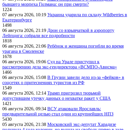
бывшего морпеха Гилмана: он при смерти?
1224
07 августа 2026, 10:19
Украина ударила по складу Wildberries в
Екатеринбурге
1498
06 августа 2026, 21:19
Дрон со взрывчаткой в аэропорту
Лейпцига: собрали все подробности
1818
06 августа 2026, 21:06
Ребёнок и женщина погибли во время
урагана в Смоленске
1678
06 августа 2026, 19:06
Суд на Урале приступил к
рассмотрению дела экс-гендиректора «ВСМПО-Ависма»
1466
06 августа 2026, 15:08
В Грузии завели дело из-за «фейков» в
соцсетях о притеснениях туристов из РФ
1549
06 августа 2026, 12:14
Трамп пригрозил тюрьмой
допустившим утечку данных о нехватке ракет у США
1421
06 августа 2026, 09:34
ВСУ атаковали Ярославль:
предварительной целью стал один из крупнейших НПЗ
5430
05 августа 2026, 21:38
Московский экс-депутат Харадизе
получила 4 года колонии, но вышла на свободу прямо в зале