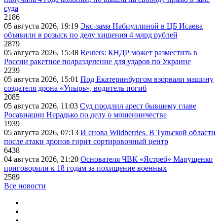
суда
2186
05 августа 2026, 19:19
Экс-зама Набиуллиной в ЦБ Исаева
объявили в розыск по делу хищения 4 млрд рублей
2879
05 августа 2026, 15:48
Reuters: КНДР может разместить в
России ракетное подразделение для ударов по Украине
2239
05 августа 2026, 15:01
Под Екатеринбургом взорвали машину
создателя дрона «Упырь», водитель погиб
2085
05 августа 2026, 11:03
Суд продлил арест бывшему главе
Росавиации Нерадько по делу о мошенничестве
1939
05 августа 2026, 07:13
И снова Wildberries. В Тульской области
после атаки дронов горит сортировочный центр
6438
04 августа 2026, 21:20
Основателя ЧВК «Ястреб» Марущенко
приговорили к 18 годам за похищение военных
2589
Все новости