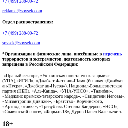
+7 (499) 288-00-72
reklama@sovsek.com
Отдел распространения:
+7 (499) 288-00-72
sovsek@sovsek.com
*Организации и физические лица, внесённные в
перечень
террористов и экстремистов, деятельность которых
запрещена в Российской Федерации:
«Правый сектор», «Украинская повстанческая армия»
(УПА),«ИГИЛ», «Джабхат Фатх аш-Шам» (бывшая «Джабхат
ан-Нусра», «Джебхат ан-Нусра»), Национал-Большевистская
партия (НБП), «Аль-Каида», «УНА-УНСО», «Талибан»,
«Меджлис крымско-татарского народа», «Свидетели Иеговы»,
«Мизантропик Дивижн», «Братство» Корчинского,
«Артподготовка», «Тризуб им. Степана Бандеры», «НСО»,
«Славянский союз», «Формат-18», Дуров Павел Валерьевич.
18+