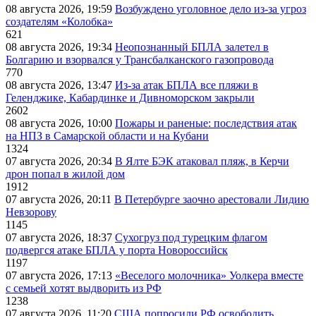
08 августа 2026, 19:59
Возбуждено уголовное дело из-за угроз
создателям «Колобка»
621
08 августа 2026, 19:34
Неопознанный БПЛА залетел в
Болгарию и взорвался у Трансбалканского газопровода
770
08 августа 2026, 13:47
Из-за атак БПЛА все пляжи в
Геленджике, Кабардинке и Дивноморском закрыли
2602
08 августа 2026, 10:00
Пожары и раненые: последствия атак
на НПЗ в Самарской области и на Кубани
1324
07 августа 2026, 20:34
В Ялте БЭК атаковал пляж, в Керчи
дрон попал в жилой дом
1912
07 августа 2026, 20:11
В Петербурге заочно арестовали Лидию
Невзорову
1145
07 августа 2026, 18:37
Сухогруз под турецким флагом
подвергся атаке БПЛА у порта Новороссийск
1197
07 августа 2026, 17:13
«Веселого молочника» Уолкера вместе
с семьей хотят выдворить из РФ
1238
07 августа 2026, 11:20
США попросили РФ освободить