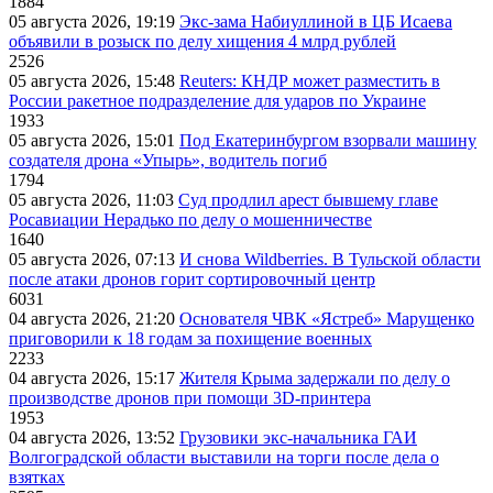
1884
05 августа 2026, 19:19
Экс-зама Набиуллиной в ЦБ Исаева
объявили в розыск по делу хищения 4 млрд рублей
2526
05 августа 2026, 15:48
Reuters: КНДР может разместить в
России ракетное подразделение для ударов по Украине
1933
05 августа 2026, 15:01
Под Екатеринбургом взорвали машину
создателя дрона «Упырь», водитель погиб
1794
05 августа 2026, 11:03
Суд продлил арест бывшему главе
Росавиации Нерадько по делу о мошенничестве
1640
05 августа 2026, 07:13
И снова Wildberries. В Тульской области
после атаки дронов горит сортировочный центр
6031
04 августа 2026, 21:20
Основателя ЧВК «Ястреб» Марущенко
приговорили к 18 годам за похищение военных
2233
04 августа 2026, 15:17
Жителя Крыма задержали по делу о
производстве дронов при помощи 3D‑принтера
1953
04 августа 2026, 13:52
Грузовики экс-начальника ГАИ
Волгоградской области выставили на торги после дела о
взятках