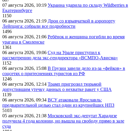
07 августа 2026, 10:19
Украина ударила по складу Wildberries в
Екатеринбурге
1150
06 августа 2026, 21:19
Дрон со взрывчаткой в аэропорту
Лейпцига: собрали все подробности
1496
06 августа 2026, 21:06
Ребёнок и женщина погибли во время
урагана в Смоленске
1361
06 августа 2026, 19:06
Суд на Урале приступил к
рассмотрению дела экс-гендиректора «ВСМПО-Ависма»
1152
06 августа 2026, 15:08
В Грузии завели дело из-за «фейков» в
соцсетях о притеснениях туристов из РФ
1246
06 августа 2026, 12:14
Трамп пригрозил тюрьмой
допустившим утечку данных о нехватке ракет у США
1139
06 августа 2026, 09:34
ВСУ атаковали Ярославль:
предварительной целью стал один из крупнейших НПЗ
5103
05 августа 2026, 21:38
Московский экс-депутат Харадизе
получила 4 года колонии, но вышла на свободу прямо в зале
суда