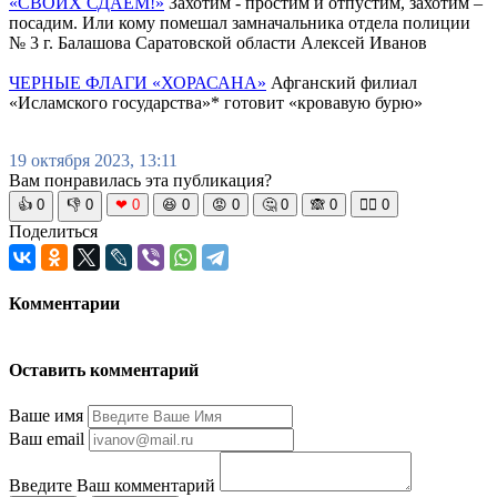
«СВОИХ СДАЁМ!»
Захотим - простим и отпустим, захотим –
посадим. Или кому помешал замначальника отдела полиции
№ 3 г. Балашова Саратовской области Алексей Иванов
ЧЕРНЫЕ ФЛАГИ «ХОРАСАНА»
Афганский филиал
«Исламского государства»* готовит «кровавую бурю»
19 октября 2023, 13:11
Вам понравилась эта публикация?
👍
0
👎
0
❤
0
😆
0
😡
0
🤔
0
🙈
0
🧘‍♀️
0
Поделиться
Комментарии
Оставить комментарий
Ваше имя
Ваш email
Введите Ваш комментарий