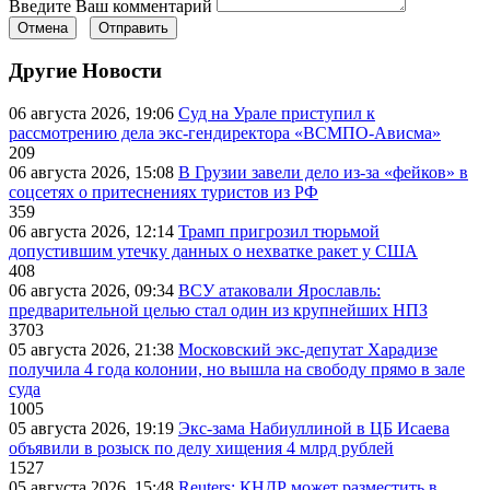
Введите Ваш комментарий
Отмена
Отправить
Другие Новости
06 августа 2026, 19:06
Суд на Урале приступил к
рассмотрению дела экс-гендиректора «ВСМПО-Ависма»
209
06 августа 2026, 15:08
В Грузии завели дело из-за «фейков» в
соцсетях о притеснениях туристов из РФ
359
06 августа 2026, 12:14
Трамп пригрозил тюрьмой
допустившим утечку данных о нехватке ракет у США
408
06 августа 2026, 09:34
ВСУ атаковали Ярославль:
предварительной целью стал один из крупнейших НПЗ
3703
05 августа 2026, 21:38
Московский экс-депутат Харадизе
получила 4 года колонии, но вышла на свободу прямо в зале
суда
1005
05 августа 2026, 19:19
Экс-зама Набиуллиной в ЦБ Исаева
объявили в розыск по делу хищения 4 млрд рублей
1527
05 августа 2026, 15:48
Reuters: КНДР может разместить в