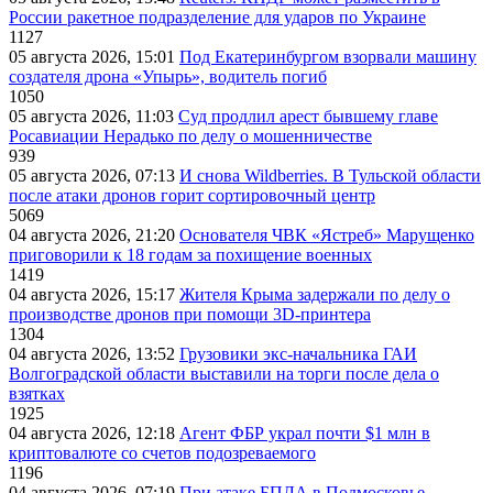
России ракетное подразделение для ударов по Украине
1127
05 августа 2026, 15:01
Под Екатеринбургом взорвали машину
создателя дрона «Упырь», водитель погиб
1050
05 августа 2026, 11:03
Суд продлил арест бывшему главе
Росавиации Нерадько по делу о мошенничестве
939
05 августа 2026, 07:13
И снова Wildberries. В Тульской области
после атаки дронов горит сортировочный центр
5069
04 августа 2026, 21:20
Основателя ЧВК «Ястреб» Марущенко
приговорили к 18 годам за похищение военных
1419
04 августа 2026, 15:17
Жителя Крыма задержали по делу о
производстве дронов при помощи 3D‑принтера
1304
04 августа 2026, 13:52
Грузовики экс-начальника ГАИ
Волгоградской области выставили на торги после дела о
взятках
1925
04 августа 2026, 12:18
Агент ФБР украл почти $1 млн в
криптовалюте со счетов подозреваемого
1196
04 августа 2026, 07:19
При атаке БПЛА в Подмосковье