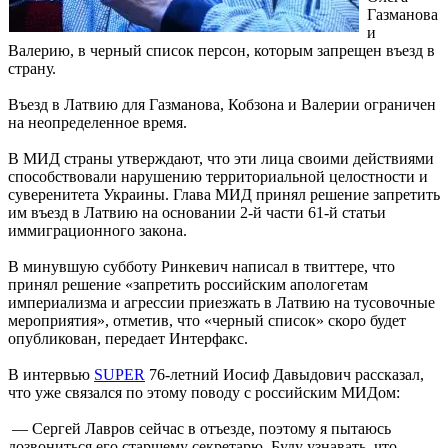
Газманова
и
Валерию, в черный список персон, которым запрещен въезд в
страну.
Въезд в Латвию для Газманова, Кобзона и Валерии ограничен
на неопределенное время.
В МИД страны утверждают, что эти лица своими действиями
способствовали нарушению территориальной целостности и
суверенитета Украины. Глава МИД принял решение запретить
им въезд в Латвию на основании 2-й части 61-й статьи
иммиграционного закона.
В минувшую субботу Ринкевич написал в твиттере, что
принял решение «запретить российским апологетам
империализма и агрессии приезжать в Латвию на тусовочные
мероприятия», отметив, что «черный список» скоро будет
опубликован, передает Интерфакс.
В интервью
SUPER
76-летний Иосиф Давыдович рассказал,
что уже связался по этому поводу с российским МИДом:
— Сергей Лавров сейчас в отъезде, поэтому я пытаюсь
дозвониться его старшему секретарю. Буду узнавать, что