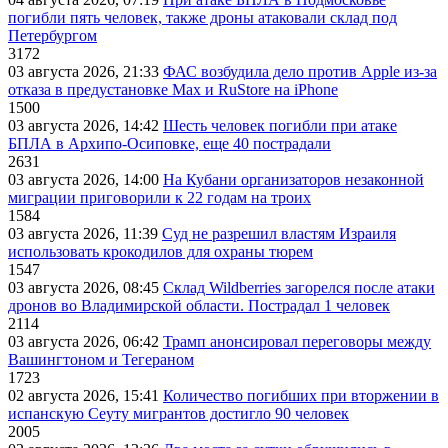
погибли пять человек, также дроны атаковали склад под
Петербургом
3172
03 августа 2026, 21:33
ФАС возбудила дело против Apple из-за
отказа в предустановке Max и RuStore на iPhone
1500
03 августа 2026, 14:42
Шесть человек погибли при атаке
БПЛА в Архипо-Осиповке, еще 40 пострадали
2631
03 августа 2026, 14:00
На Кубани организаторов незаконной
миграции приговорили к 22 годам на троих
1584
03 августа 2026, 11:39
Суд не разрешил властям Израиля
использовать крокодилов для охраны тюрем
1547
03 августа 2026, 08:45
Склад Wildberries загорелся после атаки
дронов во Владимирской области. Пострадал 1 человек
2114
03 августа 2026, 06:42
Трамп анонсировал переговоры между
Вашингтоном и Тегераном
1723
02 августа 2026, 15:41
Количество погибших при вторжении в
испанскую Сеуту мигрантов достигло 90 человек
2005