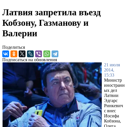
Латвия запретила въезд
Кобзону, Газманову и
Валерии
Поделиться
Подписаться на обновления
21 июля
2014,
15:33
Министр
иностранн
ых дел
Латвии
Эдгарс
Ринкевич
с внес
Иосифа
Кобзона,
Олега