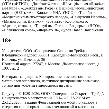
(УПА),«ИГИЛ», «Джабхат Фатх аш-Шам» (бывшая «Джабхат
ан-Нусра», «Джебхат ан-Нусра»), Национал-Большевистская
партия (НБП), «Аль-Каида», «УНА-УНСО», «Талибан»,
«Меджлис крымско-татарского народа», «Свидетели Иеговы»,
«Мизантропик Дивижн», «Братство» Корчинского,
«Артподготовка», «Тризуб им. Степана Бандеры», «НСО»,
«Славянский союз», «Формат-18», Дуров Павел Валерьевич.
18+
Учредитель: ООО «Совершенно Секретно Трейд».
Юридический адрес: 360051, Кабардино-Балкарская Респ., г.
Нальчик, ул. Пачева, д. 36
Почтовый адрес: 127247, г. Москва, Дмитровское шоссе, д.
100, стр. 2
Все права защищены. Копирование и использование
материалов запрещено, частичное цитирование возможно
только при условии гиперссылки на сайт.
Copyright © 1989-2026. ООО "Совершенно Секретно Трейд".
Свидетельство о регистрации ЭЛ № ФС 77-79634 от
25.12.2020 г., выдано Федеральной службой по надзору в
сфере связи, информационных технологий и массовых