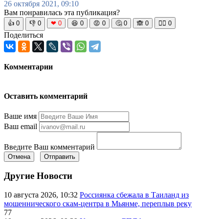
26 октября 2021, 09:10
Вам понравилась эта публикация?
👍
0
👎
0
❤
0
😆
0
😡
0
🤔
0
🙈
0
🧘‍♀️
0
Поделиться
Комментарии
Оставить комментарий
Ваше имя
Ваш email
Введите Ваш комментарий
Отмена
Отправить
Другие Новости
10 августа 2026, 10:32
Россиянка сбежала в Таиланд из
мошеннического скам-центра в Мьянме, переплыв реку
77