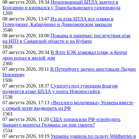
08 августа 2026, 19:34
Неопознанный БПЛА залетел в
Болгарию и взорвался у Трансбалканского газопровода
1269
08 августа 2026, 13:47
Из-за атак БПЛА все пляжи в
Геленджике, Кабардинке и Дивноморском закрыли
3540
08 августа 2026, 10:00
Пожары и раненые: последствия атак
на НПЗ в Самарской области и на Кубани
1828
07 августа 2026, 20:34
В Ялте БЭК атаковал пляж, в Керчи
дрон попал в жилой дом
2360
07 августа 2026, 20:11
В Петербурге заочно арестовали Лидию
Невзорову
1506
07 августа 2026, 18:37
Сухогруз под турецким флагом
подвергся атаке БПЛА у порта Новороссийск
1538
07 августа 2026, 17:13
«Веселого молочника» Уолкера вместе
с семьей хотят выдворить из РФ
1563
07 августа 2026, 11:20
США попросили РФ освободить
бывшего морпеха Гилмана: он при смерти?
1534
07 августа 2026, 10:19
Украина ударила по складу Wildberries в