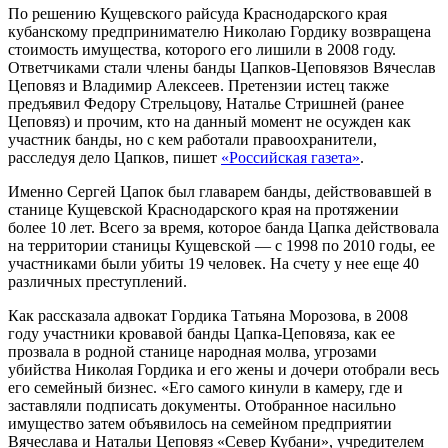
По решению Кущевского райсуда Краснодарского края
кубанскому предпринимателю Николаю Гордику возвращена
стоимость имущества, которого его лишили в 2008 году.
Ответчиками стали члены банды Цапков-Цеповязов Вячеслав
Цеповяз и Владимир Алексеев. Претензии истец также
предъявил Федору Стрельцову, Наталье Стришней (ранее
Цеповяз) и прочим, кто на данный момент не осужден как
участник банды, но с кем работали правоохранители,
расследуя дело Цапков, пишет
«Российская газета»
.
Именно Сергей Цапок был главарем банды, действовавшей в
станице Кущевской Краснодарского края на протяжении
более 10 лет. Всего за время, которое банда Цапка действовала
на территории станицы Кущевcкой — с 1998 по 2010 годы, ее
участниками были убиты 19 человек. На счету у нее еще 40
различных преступлений.
Как рассказала адвокат Гордика Татьяна Морозова, в 2008
году участники кровавой банды Цапка-Цеповяза, как ее
прозвала в родной станице народная молва, угрозами
убийства Николая Гордика и его жены и дочери отобрали весь
его семейный бизнес. «Его самого кинули в камеру, где и
заставляли подписать документы. Отобранное насильно
имущество затем объявилось на семейном предприятии
Вячеслава и Натальи Цеповяз «Север Кубани», учредителем