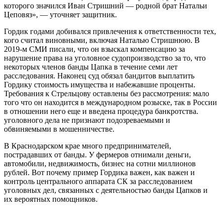
которого значился Иван Стришний — родной брат Натальи
Цеповяз», — уточняет защитник.
Гордик годами добивался привлечения к ответственности тех,
кого считал виновными, включая Наталью Стришнюю. В
2019-м СМИ писали, что он взыскал компенсацию за
нарушение права на уголовное судопроизводство за то, что
некоторых членов банды Цапка в течение семи лет
расследования. Наконец суд обязал бандитов выплатить
Гордику стоимость имущества и набежавшие проценты.
Требования к Стрельцову оставлены без рассмотрения: мало
того что он находится в международном розыске, так в России
в отношении него еще и введена процедура банкротства.
уголовного дела не признают подозреваемыми и
обвиняемыми в мошенничестве.
В Краснодарском крае много предпринимателей,
пострадавших от банды. У фермеров отнимали деньги,
автомобили, недвижимость, бизнес на сотни миллионов
рублей. Вот почему пример Гордика важен, как важен и
контроль центрального аппарата СК за расследованием
уголовных дел, связанных с деятельностью банды Цапков и
их вероятных помощников.