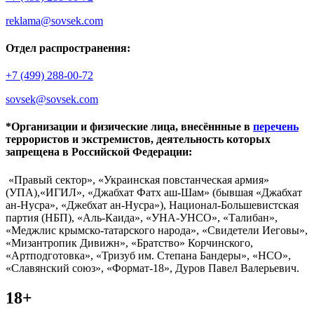
reklama@sovsek.com
Отдел распространения:
+7 (499) 288-00-72
sovsek@sovsek.com
*Организации и физические лица, внесённные в
перечень
террористов и экстремистов, деятельность которых
запрещена в Российской Федерации:
«Правый сектор», «Украинская повстанческая армия»
(УПА),«ИГИЛ», «Джабхат Фатх аш-Шам» (бывшая «Джабхат
ан-Нусра», «Джебхат ан-Нусра»), Национал-Большевистская
партия (НБП), «Аль-Каида», «УНА-УНСО», «Талибан»,
«Меджлис крымско-татарского народа», «Свидетели Иеговы»,
«Мизантропик Дивижн», «Братство» Корчинского,
«Артподготовка», «Тризуб им. Степана Бандеры», «НСО»,
«Славянский союз», «Формат-18», Дуров Павел Валерьевич.
18+