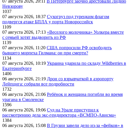
07 августа 2026, 20:11
В Петербурге заочно арестовали Лидию
Невзорову
1037
07 августа 2026, 18:37
Сухогруз под турецким флагом
подвергся атаке БПЛА у порта Новороссийск
1109
07 августа 2026, 17:13
«Веселого молочника» Уолкера вместе
с семьей хотят выдворить из РФ
1139
07 августа 2026, 11:20
США попросили РФ освободить
бывшего морпеха Гилмана: он при смерти?
1134
07 августа 2026, 10:19
Украина ударила по складу Wildberries в
Екатеринбурге
1406
06 августа 2026, 21:19
Дрон со взрывчаткой в аэропорту
Лейпцига: собрали все подробности
1732
06 августа 2026, 21:06
Ребёнок и женщина погибли во время
урагана в Смоленске
1596
06 августа 2026, 19:06
Суд на Урале приступил к
рассмотрению дела экс-гендиректора «ВСМПО-Ависма»
1384
06 августа 2026, 15:08
В Грузии завели дело из-за «фейков» в