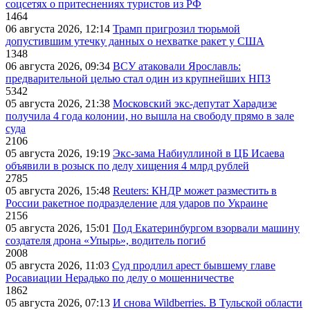
соцсетях о притеснениях туристов из РФ
1464
06 августа 2026, 12:14
Трамп пригрозил тюрьмой
допустившим утечку данных о нехватке ракет у США
1348
06 августа 2026, 09:34
ВСУ атаковали Ярославль:
предварительной целью стал один из крупнейших НПЗ
5342
05 августа 2026, 21:38
Московский экс-депутат Харадизе
получила 4 года колонии, но вышла на свободу прямо в зале
суда
2106
05 августа 2026, 19:19
Экс-зама Набиуллиной в ЦБ Исаева
объявили в розыск по делу хищения 4 млрд рублей
2785
05 августа 2026, 15:48
Reuters: КНДР может разместить в
России ракетное подразделение для ударов по Украине
2156
05 августа 2026, 15:01
Под Екатеринбургом взорвали машину
создателя дрона «Упырь», водитель погиб
2008
05 августа 2026, 11:03
Суд продлил арест бывшему главе
Росавиации Нерадько по делу о мошенничестве
1862
05 августа 2026, 07:13
И снова Wildberries. В Тульской области