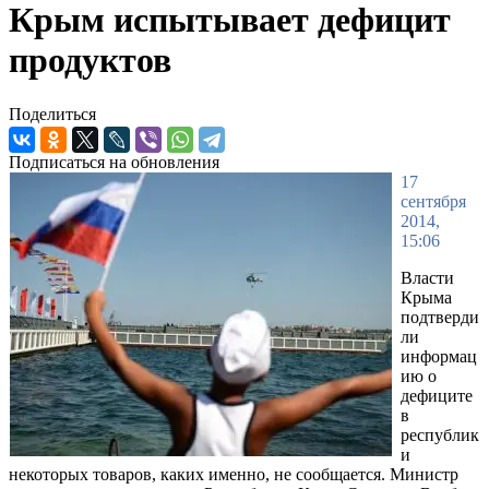
Крым испытывает дефицит
продуктов
Поделиться
Подписаться на обновления
17
сентября
2014,
15:06
Власти
Крыма
подтверди
ли
информац
ию о
дефиците
в
республик
и
некоторых товаров, каких именно, не сообщается. Министр