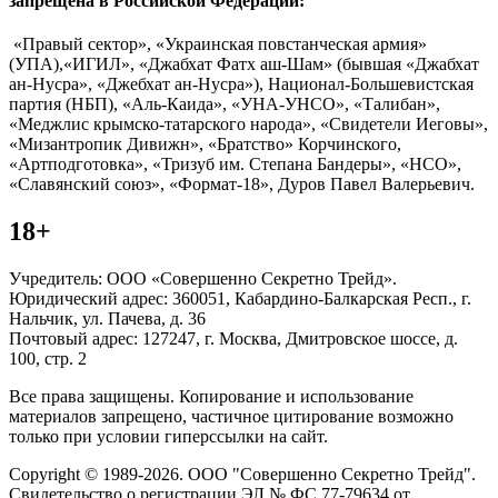
запрещена в Российской Федерации:
«Правый сектор», «Украинская повстанческая армия»
(УПА),«ИГИЛ», «Джабхат Фатх аш-Шам» (бывшая «Джабхат
ан-Нусра», «Джебхат ан-Нусра»), Национал-Большевистская
партия (НБП), «Аль-Каида», «УНА-УНСО», «Талибан»,
«Меджлис крымско-татарского народа», «Свидетели Иеговы»,
«Мизантропик Дивижн», «Братство» Корчинского,
«Артподготовка», «Тризуб им. Степана Бандеры», «НСО»,
«Славянский союз», «Формат-18», Дуров Павел Валерьевич.
18+
Учредитель: ООО «Совершенно Секретно Трейд».
Юридический адрес: 360051, Кабардино-Балкарская Респ., г.
Нальчик, ул. Пачева, д. 36
Почтовый адрес: 127247, г. Москва, Дмитровское шоссе, д.
100, стр. 2
Все права защищены. Копирование и использование
материалов запрещено, частичное цитирование возможно
только при условии гиперссылки на сайт.
Copyright © 1989-2026. ООО "Совершенно Секретно Трейд".
Свидетельство о регистрации ЭЛ № ФС 77-79634 от