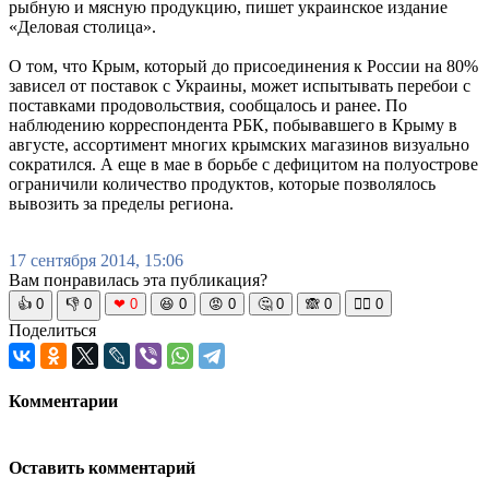
рыбную и мясную продукцию, пишет украинское издание
«Деловая столица».
О том, что Крым, который до присоединения к России на 80%
зависел от поставок с Украины, может испытывать перебои с
поставками продовольствия, сообщалось и ранее. По
наблюдению корреспондента РБК, побывавшего в Крыму в
августе, ассортимент многих крымских магазинов визуально
сократился. А еще в мае в борьбе с дефицитом на полуострове
ограничили количество продуктов, которые позволялось
вывозить за пределы региона.
17 сентября 2014, 15:06
Вам понравилась эта публикация?
👍
0
👎
0
❤
0
😆
0
😡
0
🤔
0
🙈
0
🧘‍♀️
0
Поделиться
Комментарии
Оставить комментарий