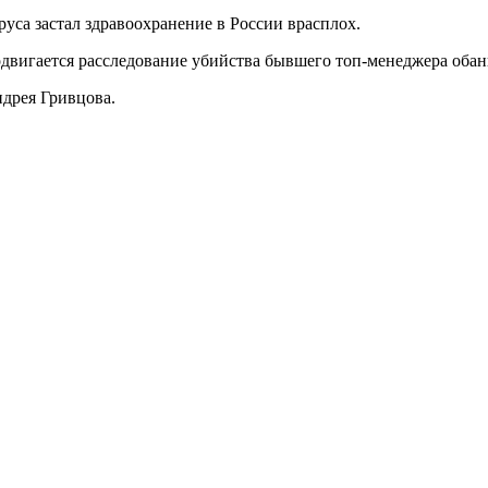
уса застал здравоохранение в России врасплох.
одвигается расследование убийства бывшего топ-менеджера оба
ндрея Гривцова.