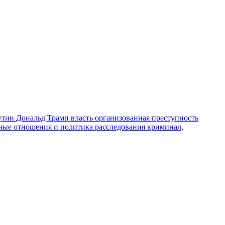
утин
Дональд Трамп
власть
организованная преступность
ные отношения и политика
расследования
криминал,