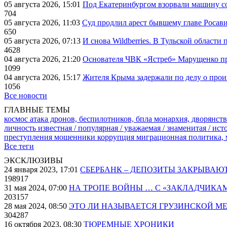
05 августа 2026, 15:01
Под Екатеринбургом взорвали машину со
704
05 августа 2026, 11:03
Суд продлил арест бывшему главе Росав
650
05 августа 2026, 07:13
И снова Wildberries. В Тульской области
4628
04 августа 2026, 21:20
Основателя ЧВК «Ястреб» Марущенко пр
1099
04 августа 2026, 15:17
Жителя Крыма задержали по делу о про
1056
Все новости
ГЛАВНЫЕ ТЕМЫ
космос
атака дронов, беспилотников, бпла
монархия, дворянств
личность известная / популярная / уважаемая / знаменитая / ис
преступления
мошенники
коррупция
миграционная политика,
Все теги
ЭКСКЛЮЗИВЫ
24 января 2023, 17:01
СБЕРБАНК – ДЕПОЗИТЫ ЗАКРЫВАЮ
198917
31 мая 2024, 07:00
НА ТРОПЕ ВОЙНЫ … С «ЗАКЛАДЧИКА
203157
28 мая 2024, 08:50
ЭТО ЛИ НАЗЫВАЕТСЯ ГРУЗИНСКОЙ М
304287
16 октября 2023, 08:30
ТЮРЕМНЫЕ ХРОНИКИ