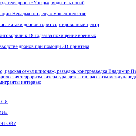
здателя дрона «Упырь», водитель погиб
иации Нерадько по делу о мошенничестве
 после атаки дронов горит сортировочный центр
иговорили к 18 годам за похищение военных
изводстве дронов при помощи 3D‑принтера
о, царская семья
шпионаж, разведка, контрразведка
Владимир П
торическая
терроризм
литература, детектив, рассказы
международ
 мигранты
интервью
ТСЯ
МИ»
ЕЧТОЙ?