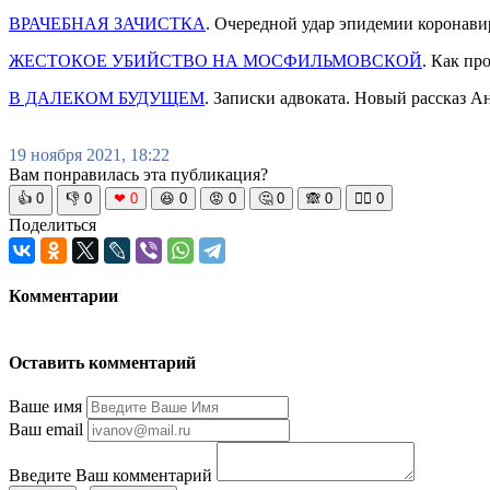
ВРАЧЕБНАЯ ЗАЧИСТКА
. Очередной удар эпидемии коронавир
ЖЕСТОКОЕ УБИЙСТВО НА МОСФИЛЬМОВСКОЙ
. Как пр
В ДАЛЕКОМ БУДУЩЕМ
. Записки адвоката. Новый рассказ А
19 ноября 2021, 18:22
Вам понравилась эта публикация?
👍
0
👎
0
❤
0
😆
0
😡
0
🤔
0
🙈
0
🧘‍♀️
0
Поделиться
Комментарии
Оставить комментарий
Ваше имя
Ваш email
Введите Ваш комментарий