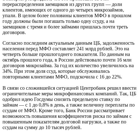
перераспределения заемщиков из других групп — доли
клиентов, имеющих от одного до четырех микрозаймов,
упали. В целом более половины клиентов МФО в прошлом
году должны были погашать только одну ссуду, а на
заемщиков с тремя и более займами пришлась почти треть
договоров.
Согласно последним актуальным данным ЦБ, задолженность
населения перед МФО составляет 241 млрд рублей. Это на
четверть больше прошлогоднего показателя. По данным на
октябрь прошлого года, в России действовало почти 16 млн
договоров микрозайма. За год их количество увеличилось на
34%. При этом доля ссуд, которые обслуживались
повторными клиентами МФО, подскочила с 16 до 22%.
В связи со сложившейся ситуацией Центробанк решил ввести
ограничительные меры микрофинансовых компаний. Так, ЦБ
одобрил идею Госдумы снизить предельную ставку по
займам — с 1 до 0,8% в день, а также величину переплаты по
ссудам от МФО. Кроме того, Банк России рассматривает
возможность повышения коэффициентов риска по займам с
повышенным показателям долговой нагрузки, а также по
ссудам на сумму до 10 тысяч рублей.
____________________