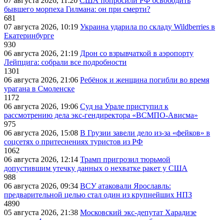
07 августа 2026, 11:20
США попросили РФ освободить
бывшего морпеха Гилмана: он при смерти?
681
07 августа 2026, 10:19
Украина ударила по складу Wildberries в
Екатеринбурге
930
06 августа 2026, 21:19
Дрон со взрывчаткой в аэропорту
Лейпцига: собрали все подробности
1301
06 августа 2026, 21:06
Ребёнок и женщина погибли во время
урагана в Смоленске
1172
06 августа 2026, 19:06
Суд на Урале приступил к
рассмотрению дела экс-гендиректора «ВСМПО-Ависма»
975
06 августа 2026, 15:08
В Грузии завели дело из-за «фейков» в
соцсетях о притеснениях туристов из РФ
1062
06 августа 2026, 12:14
Трамп пригрозил тюрьмой
допустившим утечку данных о нехватке ракет у США
988
06 августа 2026, 09:34
ВСУ атаковали Ярославль:
предварительной целью стал один из крупнейших НПЗ
4890
05 августа 2026, 21:38
Московский экс-депутат Харадизе