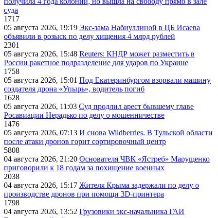
получила 4 года колонии, но вышла на свободу прямо в зале
суда
1717
05 августа 2026, 19:19
Экс-зама Набиуллиной в ЦБ Исаева
объявили в розыск по делу хищения 4 млрд рублей
2301
05 августа 2026, 15:48
Reuters: КНДР может разместить в
России ракетное подразделение для ударов по Украине
1758
05 августа 2026, 15:01
Под Екатеринбургом взорвали машину
создателя дрона «Упырь», водитель погиб
1628
05 августа 2026, 11:03
Суд продлил арест бывшему главе
Росавиации Нерадько по делу о мошенничестве
1476
05 августа 2026, 07:13
И снова Wildberries. В Тульской области
после атаки дронов горит сортировочный центр
5808
04 августа 2026, 21:20
Основателя ЧВК «Ястреб» Марущенко
приговорили к 18 годам за похищение военных
2038
04 августа 2026, 15:17
Жителя Крыма задержали по делу о
производстве дронов при помощи 3D‑принтера
1798
04 августа 2026, 13:52
Грузовики экс-начальника ГАИ