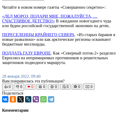
Читайте в новом номере газеты «Совершенно секретно»:
«ДЕД МОРОЗ, ПОДАРИ МНЕ, ПОЖАЛУЙСТА, …
СЧАСТЛИВОЕ ДЕТСТВО!»
В ожидании новогоднего чуда
или будни российской государственной экономии на детях.
ПЕРЕСЕЛЕНЦЫ КРАЙНЕГО СЕВЕРА
. «Из старых бараков в
новые развалюхи» или как арктические регионы осваивают
бюджетные миллиарды.
ПОДДАТЬ ГАЗУ ЕВРОПЕ
. Как «Северный поток-2» разделил
Евросоюз на непримиримых противников и решительных
защитников подводного маршрута.
28 января 2022, 09:40
Вам понравилась эта публикация?
👍
0
👎
0
❤
0
😆
0
😡
0
🤔
0
🙈
0
🧘‍♀️
0
Поделиться
Комментарии