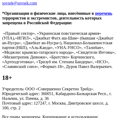
sovsek@sovsek.com
*Организации и физические лица, внесённные в
перечень
террористов и экстремистов, деятельность которых
запрещена в Российской Федерации:
«Правый сектор», «Украинская повстанческая армия»
(УПА),«ИГИЛ», «Джабхат Фатх аш-Шам» (бывшая «Джабхат
ан-Нусра», «Джебхат ан-Нусра»), Национал-Большевистская
партия (НБП), «Аль-Каида», «УНА-УНСО», «Талибан»,
«Меджлис крымско-татарского народа», «Свидетели Иеговы»,
«Мизантропик Дивижн», «Братство» Корчинского,
«Артподготовка», «Тризуб им. Степана Бандеры», «НСО»,
«Славянский союз», «Формат-18», Дуров Павел Валерьевич.
18+
Учредитель: ООО «Совершенно Секретно Трейд».
Юридический адрес: 360051, Кабардино-Балкарская Респ., г.
Нальчик, ул. Пачева, д. 36
Почтовый адрес: 127247, г. Москва, Дмитровское шоссе, д.
100, стр. 2
Все права защищены. Копирование и использование