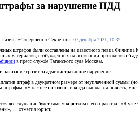
 штрафы за нарушение ПДД
07 декабря 2021, 10:35
ожных штрафов были составлены на известного певца Филиппа К
ивных материалов, возбужденных на основании протоколов об 
общили
в пресс-службе Таганского суда Москвы.
ое наказание грозит за административное нарушение.
заплатив штраф в двукратном размере от неуплаченной суммы (но
м штрафам. «У нас все оплачено, и когда вышла эта новость, мне
тоящее слушание будет самым коротким в его практике. «Я уже
чены», — отметил юрист.