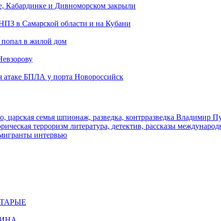
е, Кабардинке и Дивноморском закрыли
 НПЗ в Самарской области и на Кубани
 попал в жилой дом
Невзорову
я атаке БПЛА у порта Новороссийск
о, царская семья
шпионаж, разведка, контрразведка
Владимир П
торическая
терроризм
литература, детектив, рассказы
международ
 мигранты
интервью
СТАРЫЕ
ЩИНА