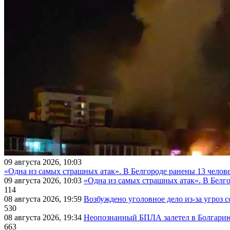
09 августа 2026, 10:03
«Одна из самых страшных атак». В Белгороде ранены 13 челове
09 августа 2026, 10:03
«Одна из самых страшных атак». В Белго
114
08 августа 2026, 19:59
Возбуждено уголовное дело из-за угроз 
530
08 августа 2026, 19:34
Неопознанный БПЛА залетел в Болгарию 
663