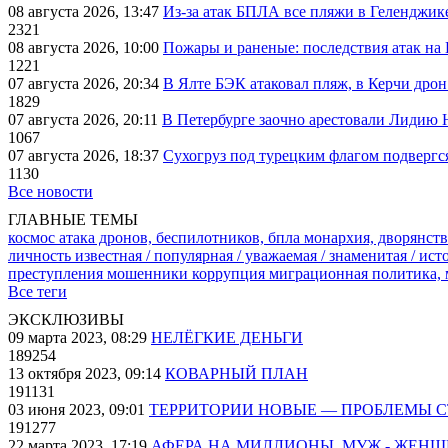
08 августа 2026, 13:47
Из-за атак БПЛА все пляжи в Геленджик
2321
08 августа 2026, 10:00
Пожары и раненые: последствия атак на
1221
07 августа 2026, 20:34
В Ялте БЭК атаковал пляж, в Керчи дрон
1829
07 августа 2026, 20:11
В Петербурге заочно арестовали Лидию 
1067
07 августа 2026, 18:37
Сухогруз под турецким флагом подвергс
1130
Все новости
ГЛАВНЫЕ ТЕМЫ
космос
атака дронов, беспилотников, бпла
монархия, дворянств
личность известная / популярная / уважаемая / знаменитая / ис
преступления
мошенники
коррупция
миграционная политика,
Все теги
ЭКСКЛЮЗИВЫ
09 марта 2023, 08:29
НЕЛЁГКИЕ ДЕНЬГИ
189254
13 октября 2023, 09:14
КОВАРНЫЙ ПЛАН
191131
03 июня 2023, 09:01
ТЕРРИТОРИИ НОВЫЕ — ПРОБЛЕМЫ 
191277
22 марта 2023, 17:19
АФЕРА НА МИЛЛИОНЫ. МУЖ - ЖЕН