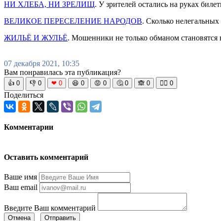
НИ ХЛЕБА, НИ ЗРЕЛИЩ
. У зрителей остались на руках бил
ВЕЛИКОЕ ПЕРЕСЕЛЕНИЕ НАРОДОВ
. Сколько нелегальных 
ЖИЛЬЁ И ЖУЛЬЁ
. Мошенники не только обманом становятся 
07 декабря 2021, 10:35
Вам понравилась эта публикация?
👍
0
👎
0
❤
0
😆
0
😡
0
🤔
0
🙈
0
🧘‍♀️
0
Поделиться
Комментарии
Оставить комментарий
Ваше имя
Ваш email
Введите Ваш комментарий
Отмена
Отправить