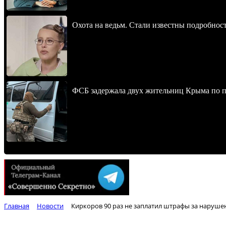
Охота на ведьм. Стали известны подробнос
ФСБ задержала двух жительниц Крыма по п
Главная
Новости
Киркоров 90 раз не заплатил штрафы за наруш