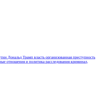
утин
Дональд Трамп
власть
организованная преступность
ные отношения и политика
расследования
криминал,