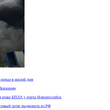
 попал в жилой дом
Невзорову
я атаке БПЛА у порта Новороссийск
семьей хотят выдворить из РФ