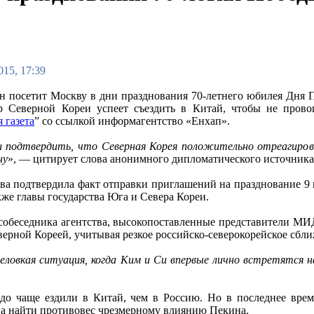
015, 17:39
 посетит Москву в дни празднования 70-летнего юбилея Дня П
ер Северной Кореи успеет съездить в Китай, чтобы не про
 газета
” со ссылкой информагентство «Енхап».
 подтвердить, что Северная Корея положительно отреагирова
ну
», — цитирует слова анонимного дипломатического источник
ва подтвердила факт отправки приглашений на празднование 9
акже главы государства Юга и Севера Кореи.
собеседника агентства, высокопоставленные представители МИ
еверной Кореей, учитывая резкое российско-северокорейское сбл
неловкая ситуация, когда Ким и Си впервые лично встретятся 
о чаще ездили в Китай, чем в Россию. Но в последнее время
на найти противовес чрезмерному влиянию Пекина.