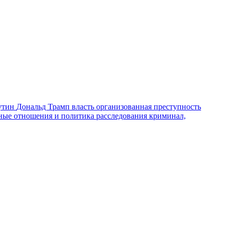
утин
Дональд Трамп
власть
организованная преступность
ные отношения и политика
расследования
криминал,