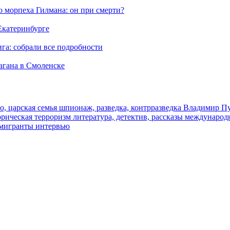
морпеха Гилмана: он при смерти?
 Екатеринбурге
га: собрали все подробности
агана в Смоленске
о, царская семья
шпионаж, разведка, контрразведка
Владимир П
торическая
терроризм
литература, детектив, рассказы
международ
 мигранты
интервью