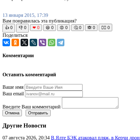
13 января 2015, 17:39
Вам понравилась эта публикация?
👍
0
👎
0
❤
0
😆
0
😡
0
🤔
0
🙈
0
🧘‍♀️
0
Поделиться
Комментарии
Оставить комментарий
Ваше имя
Ваш email
Введите Ваш комментарий
Отмена
Отправить
Другие Новости
07 августа 2026, 20:34
В Ялте БЭК атаковал пляж, в Керчи дрон