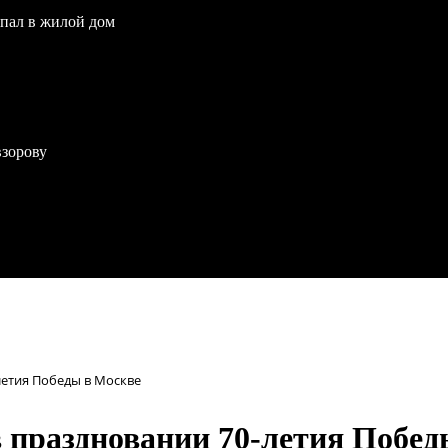
опал в жилой дом
взорову
летия Победы в Москве
 праздновании 70-летия Побед