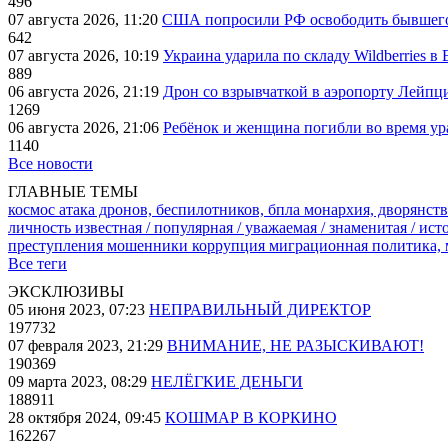
496
07 августа 2026, 11:20
США попросили РФ освободить бывшего 
642
07 августа 2026, 10:19
Украина ударила по складу Wildberries в
889
06 августа 2026, 21:19
Дрон со взрывчаткой в аэропорту Лейпци
1269
06 августа 2026, 21:06
Ребёнок и женщина погибли во время ур
1140
Все новости
ГЛАВНЫЕ ТЕМЫ
космос
атака дронов, беспилотников, бпла
монархия, дворянств
личность известная / популярная / уважаемая / знаменитая / ис
преступления
мошенники
коррупция
миграционная политика,
Все теги
ЭКСКЛЮЗИВЫ
05 июня 2023, 07:23
НЕПРАВИЛЬНЫЙ ДИРЕКТОР
197732
07 февраля 2023, 21:29
ВНИМАНИЕ, НЕ РАЗЫСКИВАЮТ!
190369
09 марта 2023, 08:29
НЕЛЁГКИЕ ДЕНЬГИ
188911
28 октября 2024, 09:45
КОШМАР В КОРКИНО
162267