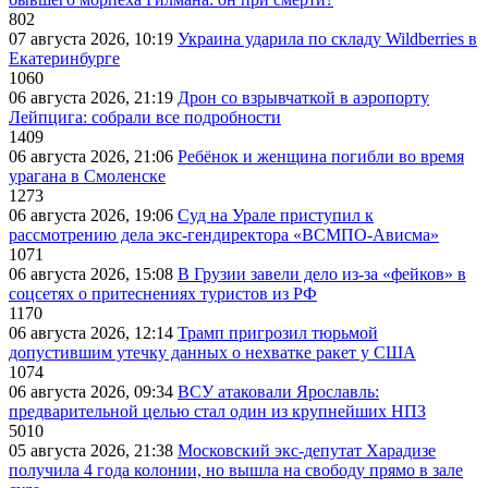
802
07 августа 2026, 10:19
Украина ударила по складу Wildberries в
Екатеринбурге
1060
06 августа 2026, 21:19
Дрон со взрывчаткой в аэропорту
Лейпцига: собрали все подробности
1409
06 августа 2026, 21:06
Ребёнок и женщина погибли во время
урагана в Смоленске
1273
06 августа 2026, 19:06
Суд на Урале приступил к
рассмотрению дела экс-гендиректора «ВСМПО-Ависма»
1071
06 августа 2026, 15:08
В Грузии завели дело из-за «фейков» в
соцсетях о притеснениях туристов из РФ
1170
06 августа 2026, 12:14
Трамп пригрозил тюрьмой
допустившим утечку данных о нехватке ракет у США
1074
06 августа 2026, 09:34
ВСУ атаковали Ярославль:
предварительной целью стал один из крупнейших НПЗ
5010
05 августа 2026, 21:38
Московский экс-депутат Харадизе
получила 4 года колонии, но вышла на свободу прямо в зале