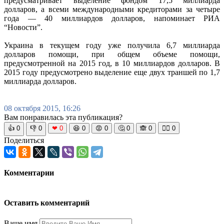
предусматривает выделение фондом 17,5 миллиарда
долларов, а всеми международными кредиторами за четыре
года — 40 миллиардов долларов, напоминает РИА
“Новости”.
Украина в текущем году уже получила 6,7 миллиарда
долларов помощи, при общем объеме помощи,
предусмотренной на 2015 год, в 10 миллиардов долларов. В
2015 году предусмотрено выделение еще двух траншей по 1,7
миллиарда долларов.
08 октября 2015, 16:26
Вам понравилась эта публикация?
👍
0
👎
0
❤
0
😆
0
😡
0
🤔
0
🙈
0
🧘‍♀️
0
Поделиться
Комментарии
Оставить комментарий
Ваше имя