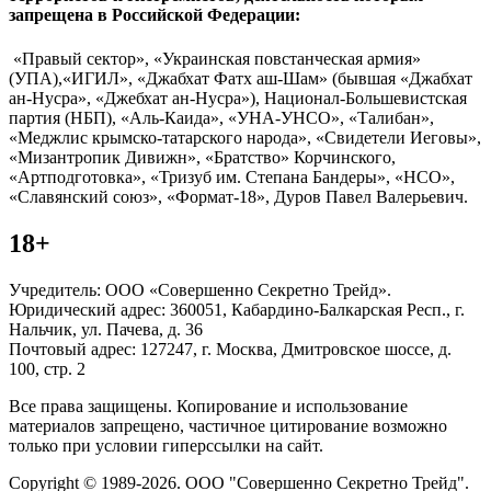
запрещена в Российской Федерации:
«Правый сектор», «Украинская повстанческая армия»
(УПА),«ИГИЛ», «Джабхат Фатх аш-Шам» (бывшая «Джабхат
ан-Нусра», «Джебхат ан-Нусра»), Национал-Большевистская
партия (НБП), «Аль-Каида», «УНА-УНСО», «Талибан»,
«Меджлис крымско-татарского народа», «Свидетели Иеговы»,
«Мизантропик Дивижн», «Братство» Корчинского,
«Артподготовка», «Тризуб им. Степана Бандеры», «НСО»,
«Славянский союз», «Формат-18», Дуров Павел Валерьевич.
18+
Учредитель: ООО «Совершенно Секретно Трейд».
Юридический адрес: 360051, Кабардино-Балкарская Респ., г.
Нальчик, ул. Пачева, д. 36
Почтовый адрес: 127247, г. Москва, Дмитровское шоссе, д.
100, стр. 2
Все права защищены. Копирование и использование
материалов запрещено, частичное цитирование возможно
только при условии гиперссылки на сайт.
Copyright © 1989-2026. ООО "Совершенно Секретно Трейд".