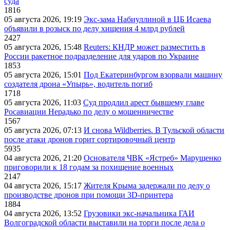
суда
1816
05 августа 2026, 19:19
Экс-зама Набиуллиной в ЦБ Исаева
объявили в розыск по делу хищения 4 млрд рублей
2427
05 августа 2026, 15:48
Reuters: КНДР может разместить в
России ракетное подразделение для ударов по Украине
1853
05 августа 2026, 15:01
Под Екатеринбургом взорвали машину
создателя дрона «Упырь», водитель погиб
1718
05 августа 2026, 11:03
Суд продлил арест бывшему главе
Росавиации Нерадько по делу о мошенничестве
1567
05 августа 2026, 07:13
И снова Wildberries. В Тульской области
после атаки дронов горит сортировочный центр
5935
04 августа 2026, 21:20
Основателя ЧВК «Ястреб» Марущенко
приговорили к 18 годам за похищение военных
2147
04 августа 2026, 15:17
Жителя Крыма задержали по делу о
производстве дронов при помощи 3D‑принтера
1884
04 августа 2026, 13:52
Грузовики экс-начальника ГАИ
Волгоградской области выставили на торги после дела о