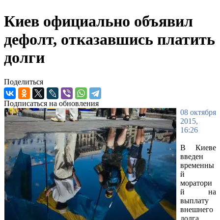
Киев официально объявил
дефолт, отказавшись платить
долги
Поделиться
Подписаться на обновления
08 октября
2015,
16:26
В Киеве
введен
временны
й
моратори
й на
выплату
внешнего
долга.