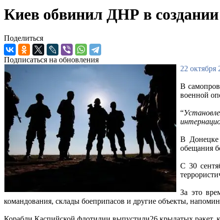
Киев обвинил ДНР в создании
Поделиться
Подписаться на обновления
22 октября 
В самопров
военной оп
“
Установле
интернацио
В Донецке
обещания б
С 30 сентя
террористи
За это вре
командования, склады боеприпасов и другие объекты, напоми
Корабли Каспийской флотилии выпустили26 крылатых ракет, к