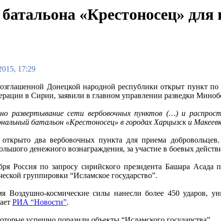
 батальона «Крестоносец» для
2015, 17:29
озглашенной Донецкой народной республики открыт пункт по п
ерации в Сирии, заявили в главном управлении разведки Мино
но развертывание сети вербовочных пунктов (…) и распрос
нальный батальон «Крестоносец» в городах Харцызск и Макеев
 открыто два вербовочных пункта для приема добровольцев
ольшого денежного вознаграждения, за участие в боевых действ
бря Россия по запросу сирийского президента Башара Асада
ческой группировки “Исламское государство”.
мя Воздушно-космические силы нанесли более 450 ударов, ун
нает
РИА “Новости”
.
оторые успешно поразили объекты “Исламского государства”.