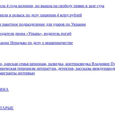
ла 4 года колонии, но вышла на свободу прямо в зале суда
вили в розыск по делу хищения 4 млрд рублей
и ракетное подразделение для ударов по Украине
здателя дрона «Упырь», водитель погиб
иации Нерадько по делу о мошенничестве
о, царская семья
шпионаж, разведка, контрразведка
Владимир П
торическая
терроризм
литература, детектив, рассказы
международ
 мигранты
интервью
ЩИНА
СТАРЫЕ