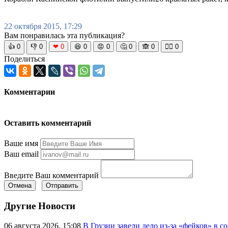
22 октября 2015, 17:29
Вам понравилась эта публикация?
👍
0
👎
0
❤
0
😆
0
😡
0
🤔
0
🙈
0
🧘‍♀️
0
Поделиться
Комментарии
Оставить комментарий
Ваше имя
Ваш email
Введите Ваш комментарий
Отмена
Отправить
Другие Новости
06 августа 2026, 15:08
В Грузии завели дело из-за «фейков» в с