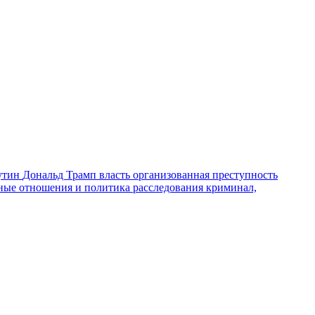
утин
Дональд Трамп
власть
организованная преступность
ные отношения и политика
расследования
криминал,