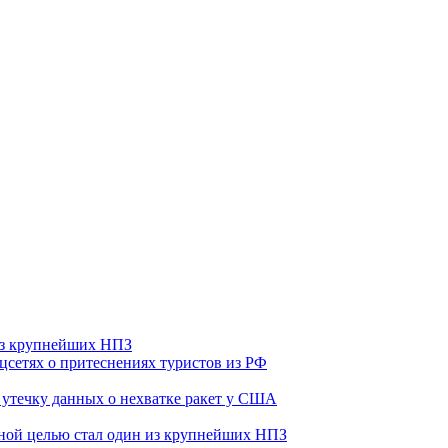
 из крупнейших НПЗ
оцсетях о притеснениях туристов из РФ
утечку данных о нехватке ракет у США
ьной целью стал один из крупнейших НПЗ