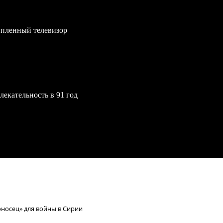
упленный телевизор
екательность в 91 год
оносец» для войны в Сирии