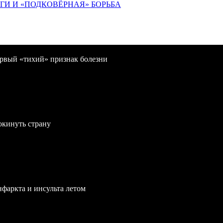
ИГИ И «ПОДКОВЁРНАЯ» БОРЬБА
первый «тихий» признак болезни
окинуть страну
нфаркта и инсульта летом