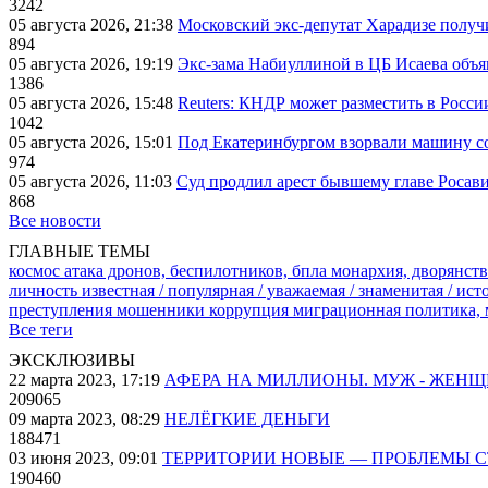
3242
05 августа 2026, 21:38
Московский экс-депутат Харадизе получи
894
05 августа 2026, 19:19
Экс-зама Набиуллиной в ЦБ Исаева объя
1386
05 августа 2026, 15:48
Reuters: КНДР может разместить в Росси
1042
05 августа 2026, 15:01
Под Екатеринбургом взорвали машину со
974
05 августа 2026, 11:03
Суд продлил арест бывшему главе Росав
868
Все новости
ГЛАВНЫЕ ТЕМЫ
космос
атака дронов, беспилотников, бпла
монархия, дворянств
личность известная / популярная / уважаемая / знаменитая / ис
преступления
мошенники
коррупция
миграционная политика,
Все теги
ЭКСКЛЮЗИВЫ
22 марта 2023, 17:19
АФЕРА НА МИЛЛИОНЫ. МУЖ - ЖЕН
209065
09 марта 2023, 08:29
НЕЛЁГКИЕ ДЕНЬГИ
188471
03 июня 2023, 09:01
ТЕРРИТОРИИ НОВЫЕ — ПРОБЛЕМЫ 
190460