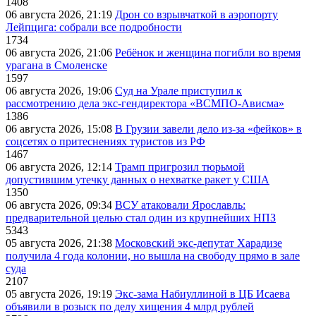
1408
06 августа 2026, 21:19
Дрон со взрывчаткой в аэропорту
Лейпцига: собрали все подробности
1734
06 августа 2026, 21:06
Ребёнок и женщина погибли во время
урагана в Смоленске
1597
06 августа 2026, 19:06
Суд на Урале приступил к
рассмотрению дела экс-гендиректора «ВСМПО-Ависма»
1386
06 августа 2026, 15:08
В Грузии завели дело из-за «фейков» в
соцсетях о притеснениях туристов из РФ
1467
06 августа 2026, 12:14
Трамп пригрозил тюрьмой
допустившим утечку данных о нехватке ракет у США
1350
06 августа 2026, 09:34
ВСУ атаковали Ярославль:
предварительной целью стал один из крупнейших НПЗ
5343
05 августа 2026, 21:38
Московский экс-депутат Харадизе
получила 4 года колонии, но вышла на свободу прямо в зале
суда
2107
05 августа 2026, 19:19
Экс-зама Набиуллиной в ЦБ Исаева
объявили в розыск по делу хищения 4 млрд рублей