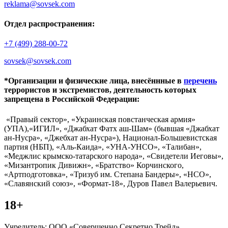
reklama@sovsek.com
Отдел распространения:
+7 (499) 288-00-72
sovsek@sovsek.com
*Организации и физические лица, внесённные в
перечень
террористов и экстремистов, деятельность которых
запрещена в Российской Федерации:
«Правый сектор», «Украинская повстанческая армия»
(УПА),«ИГИЛ», «Джабхат Фатх аш-Шам» (бывшая «Джабхат
ан-Нусра», «Джебхат ан-Нусра»), Национал-Большевистская
партия (НБП), «Аль-Каида», «УНА-УНСО», «Талибан»,
«Меджлис крымско-татарского народа», «Свидетели Иеговы»,
«Мизантропик Дивижн», «Братство» Корчинского,
«Артподготовка», «Тризуб им. Степана Бандеры», «НСО»,
«Славянский союз», «Формат-18», Дуров Павел Валерьевич.
18+
Учредитель: ООО «Совершенно Секретно Трейд».