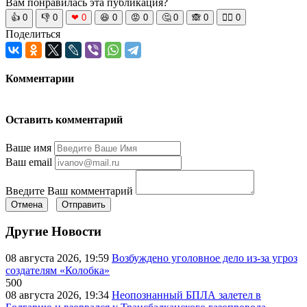
Вам понравилась эта публикация?
👍
0
👎
0
❤
0
😆
0
😡
0
🤔
0
🙈
0
🧘‍♀️
0
Поделиться
Комментарии
Оставить комментарий
Ваше имя
Ваш email
Введите Ваш комментарий
Отмена
Отправить
Другие Новости
08 августа 2026, 19:59
Возбуждено уголовное дело из-за угроз
создателям «Колобка»
500
08 августа 2026, 19:34
Неопознанный БПЛА залетел в