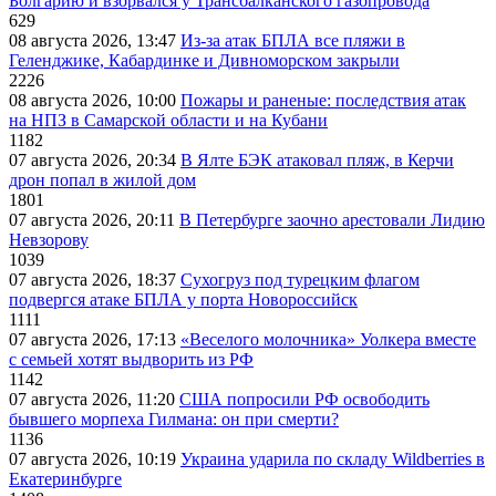
Болгарию и взорвался у Трансбалканского газопровода
629
08 августа 2026, 13:47
Из-за атак БПЛА все пляжи в
Геленджике, Кабардинке и Дивноморском закрыли
2226
08 августа 2026, 10:00
Пожары и раненые: последствия атак
на НПЗ в Самарской области и на Кубани
1182
07 августа 2026, 20:34
В Ялте БЭК атаковал пляж, в Керчи
дрон попал в жилой дом
1801
07 августа 2026, 20:11
В Петербурге заочно арестовали Лидию
Невзорову
1039
07 августа 2026, 18:37
Сухогруз под турецким флагом
подвергся атаке БПЛА у порта Новороссийск
1111
07 августа 2026, 17:13
«Веселого молочника» Уолкера вместе
с семьей хотят выдворить из РФ
1142
07 августа 2026, 11:20
США попросили РФ освободить
бывшего морпеха Гилмана: он при смерти?
1136
07 августа 2026, 10:19
Украина ударила по складу Wildberries в
Екатеринбурге