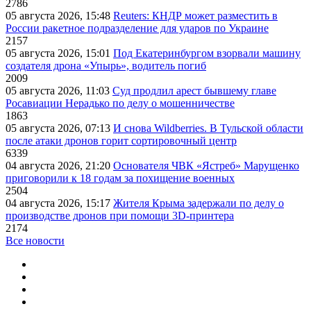
2786
05 августа 2026, 15:48
Reuters: КНДР может разместить в
России ракетное подразделение для ударов по Украине
2157
05 августа 2026, 15:01
Под Екатеринбургом взорвали машину
создателя дрона «Упырь», водитель погиб
2009
05 августа 2026, 11:03
Суд продлил арест бывшему главе
Росавиации Нерадько по делу о мошенничестве
1863
05 августа 2026, 07:13
И снова Wildberries. В Тульской области
после атаки дронов горит сортировочный центр
6339
04 августа 2026, 21:20
Основателя ЧВК «Ястреб» Марущенко
приговорили к 18 годам за похищение военных
2504
04 августа 2026, 15:17
Жителя Крыма задержали по делу о
производстве дронов при помощи 3D‑принтера
2174
Все новости