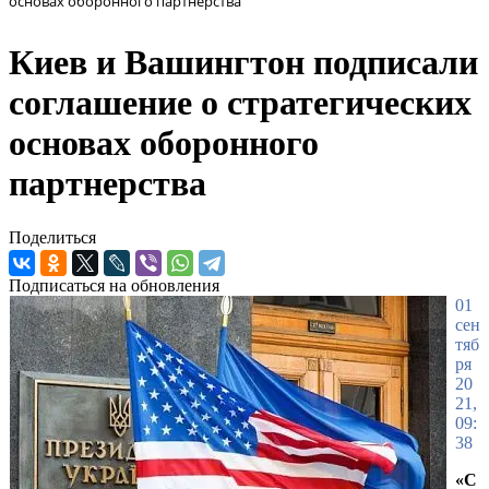
основах оборонного партнерства
Киев и Вашингтон подписали
соглашение о стратегических
основах оборонного
партнерства
Поделиться
Подписаться на обновления
01
сен
тяб
ря
20
21,
09:
38
«С