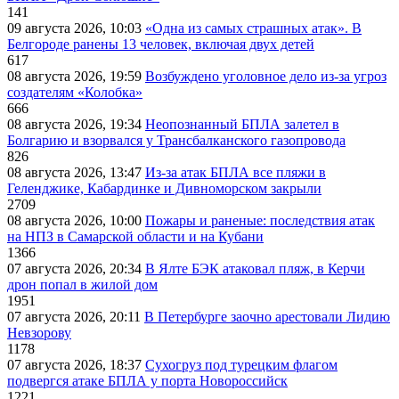
141
09 августа 2026, 10:03
«Одна из самых страшных атак». В
Белгороде ранены 13 человек, включая двух детей
617
08 августа 2026, 19:59
Возбуждено уголовное дело из-за угроз
создателям «Колобка»
666
08 августа 2026, 19:34
Неопознанный БПЛА залетел в
Болгарию и взорвался у Трансбалканского газопровода
826
08 августа 2026, 13:47
Из-за атак БПЛА все пляжи в
Геленджике, Кабардинке и Дивноморском закрыли
2709
08 августа 2026, 10:00
Пожары и раненые: последствия атак
на НПЗ в Самарской области и на Кубани
1366
07 августа 2026, 20:34
В Ялте БЭК атаковал пляж, в Керчи
дрон попал в жилой дом
1951
07 августа 2026, 20:11
В Петербурге заочно арестовали Лидию
Невзорову
1178
07 августа 2026, 18:37
Сухогруз под турецким флагом
подвергся атаке БПЛА у порта Новороссийск
1221