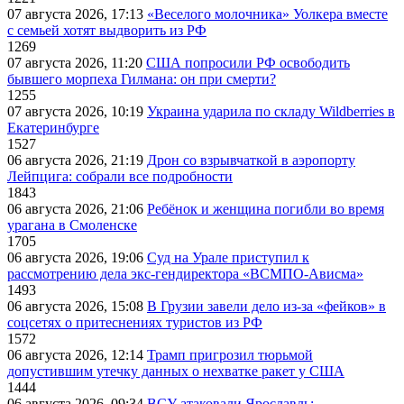
07 августа 2026, 17:13
«Веселого молочника» Уолкера вместе
с семьей хотят выдворить из РФ
1269
07 августа 2026, 11:20
США попросили РФ освободить
бывшего морпеха Гилмана: он при смерти?
1255
07 августа 2026, 10:19
Украина ударила по складу Wildberries в
Екатеринбурге
1527
06 августа 2026, 21:19
Дрон со взрывчаткой в аэропорту
Лейпцига: собрали все подробности
1843
06 августа 2026, 21:06
Ребёнок и женщина погибли во время
урагана в Смоленске
1705
06 августа 2026, 19:06
Суд на Урале приступил к
рассмотрению дела экс-гендиректора «ВСМПО-Ависма»
1493
06 августа 2026, 15:08
В Грузии завели дело из-за «фейков» в
соцсетях о притеснениях туристов из РФ
1572
06 августа 2026, 12:14
Трамп пригрозил тюрьмой
допустившим утечку данных о нехватке ракет у США
1444
06 августа 2026, 09:34
ВСУ атаковали Ярославль: