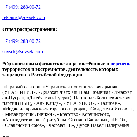
+7 (499) 288-00-72
reklama@sovsek.com
Отдел распространения:
+7 (499) 288-00-72
sovsek@sovsek.com
*Организации и физические лица, внесённные в
перечень
террористов и экстремистов, деятельность которых
запрещена в Российской Федерации:
«Правый сектор», «Украинская повстанческая армия»
(УПА),«ИГИЛ», «Джабхат Фатх аш-Шам» (бывшая «Джабхат
ан-Нусра», «Джебхат ан-Нусра»), Национал-Большевистская
партия (НБП), «Аль-Каида», «УНА-УНСО», «Талибан»,
«Меджлис крымско-татарского народа», «Свидетели Иеговы»,
«Мизантропик Дивижн», «Братство» Корчинского,
«Артподготовка», «Тризуб им. Степана Бандеры», «НСО»,
«Славянский союз», «Формат-18», Дуров Павел Валерьевич.