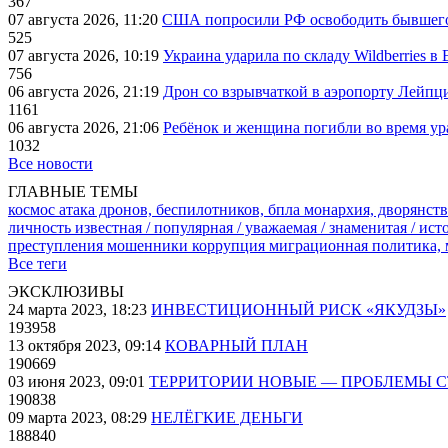
367
07 августа 2026, 11:20
США попросили РФ освободить бывшего 
525
07 августа 2026, 10:19
Украина ударила по складу Wildberries в
756
06 августа 2026, 21:19
Дрон со взрывчаткой в аэропорту Лейпци
1161
06 августа 2026, 21:06
Ребёнок и женщина погибли во время ур
1032
Все новости
ГЛАВНЫЕ ТЕМЫ
космос
атака дронов, беспилотников, бпла
монархия, дворянств
личность известная / популярная / уважаемая / знаменитая / ис
преступления
мошенники
коррупция
миграционная политика,
Все теги
ЭКСКЛЮЗИВЫ
24 марта 2023, 18:23
ИНВЕСТИЦИОННЫЙ РИСК «ЯКУДЗЫ»
193958
13 октября 2023, 09:14
КОВАРНЫЙ ПЛАН
190669
03 июня 2023, 09:01
ТЕРРИТОРИИ НОВЫЕ — ПРОБЛЕМЫ 
190838
09 марта 2023, 08:29
НЕЛЁГКИЕ ДЕНЬГИ
188840