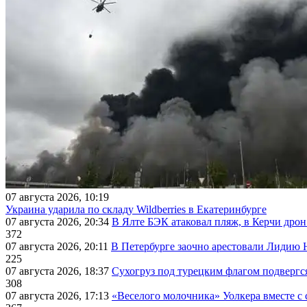
07 августа 2026, 10:19
Украина ударила по складу Wildberries в Екатеринбурге
07 августа 2026, 20:34
В Ялте БЭК атаковал пляж, в Керчи дрон
372
07 августа 2026, 20:11
В Петербурге заочно арестовали Лидию 
225
07 августа 2026, 18:37
Сухогруз под турецким флагом подвергс
308
07 августа 2026, 17:13
«Веселого молочника» Уолкера вместе с 