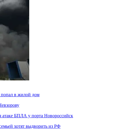
 попал в жилой дом
Невзорову
я атаке БПЛА у порта Новороссийск
семьей хотят выдворить из РФ