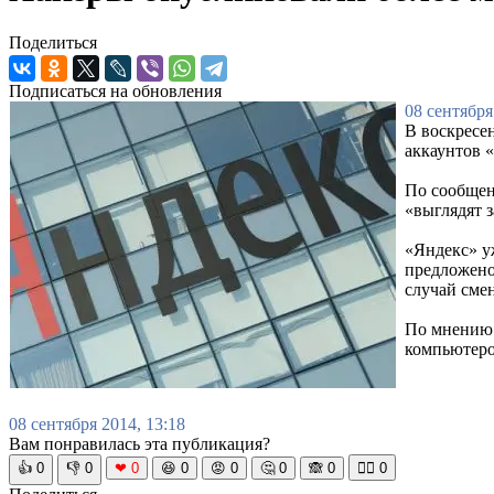
Поделиться
Подписаться на обновления
08 сентября
В воскресен
аккаунтов 
По сообщен
«выглядят 
«Яндекс» у
предложено
случай смен
По мнению 
компьютеро
08 сентября 2014, 13:18
Вам понравилась эта публикация?
👍
0
👎
0
❤
0
😆
0
😡
0
🤔
0
🙈
0
🧘‍♀️
0