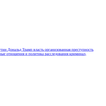
утин
Дональд Трамп
власть
организованная преступность
ные отношения и политика
расследования
криминал,