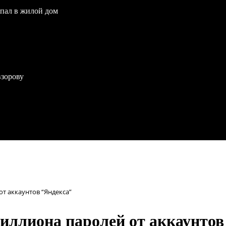
опал в жилой дом
взорову
т аккаунтов “Яндекса”
иллиона паролей от аккаунтов