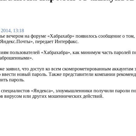
 2014, 13:18
ье вечером на форуме «Хабрахабр» появилось сообщение о том, ч
«Яндекс.Почты», передает Интерфакс.
иям пользователей «Хабрахабра», как минимум часть паролей по
заброшенными».
же заявил, что доступ ко всем скомпрометированным аккаунтам 
 ввести новый пароль. Также представители компании рекомендо
ить пароль.
специалистов «Яндекса», злоумышленники получили пароли по в
в вирусом или других мошеннических действий.