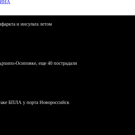
ЩИНА
нфаркта и инсульта летом
Архипо-Осиповке, еще 40 пострадали
атаке БПЛА у порта Новороссийск