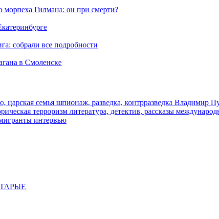
морпеха Гилмана: он при смерти?
 Екатеринбурге
га: собрали все подробности
агана в Смоленске
о, царская семья
шпионаж, разведка, контрразведка
Владимир П
торическая
терроризм
литература, детектив, рассказы
международ
 мигранты
интервью
СТАРЫЕ