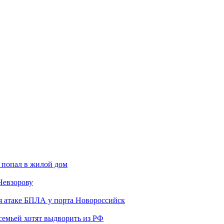
 попал в жилой дом
Невзорову
я атаке БПЛА у порта Новороссийск
семьей хотят выдворить из РФ