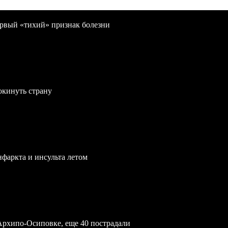
первый «тихий» признак болезни
окинуть страну
нфаркта и инсульта летом
Архипо-Осиповке, еще 40 пострадали