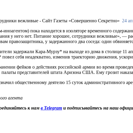
24 ап
-иноагентом) пока находится в изоляторе временного содержа
жания у него нет. Питание хорошее, сотрудники вежливые», — ра
м правозащитника, у задержанного два соседа: один обвиняетс
ители задержали Кара-Мурзу* на выходе из дома в столице 11 ап
повел себя неадекватно, изменив траекторию движения, ускорил
анении фейков о действиях российской армии во время проведен
 палаты представителей штата Аризона США. Ему грозит наказан
азначил общественному деятелю 15 суток административного ар
ого агента
оединяйтесь к нам
в Telegram
и подписывайтесь на наш офиц