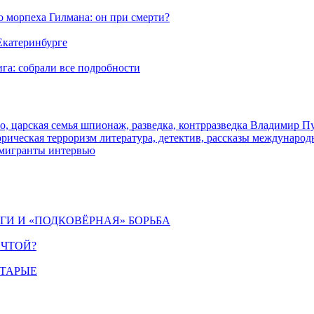
морпеха Гилмана: он при смерти?
 Екатеринбурге
га: собрали все подробности
о, царская семья
шпионаж, разведка, контрразведка
Владимир П
торическая
терроризм
литература, детектив, рассказы
международ
 мигранты
интервью
ИГИ И «ПОДКОВЁРНАЯ» БОРЬБА
ЕЧТОЙ?
СТАРЫЕ