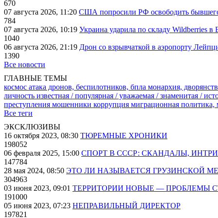
670
07 августа 2026, 11:20
США попросили РФ освободить бывшего 
784
07 августа 2026, 10:19
Украина ударила по складу Wildberries в
1040
06 августа 2026, 21:19
Дрон со взрывчаткой в аэропорту Лейпци
1390
Все новости
ГЛАВНЫЕ ТЕМЫ
космос
атака дронов, беспилотников, бпла
монархия, дворянств
личность известная / популярная / уважаемая / знаменитая / ис
преступления
мошенники
коррупция
миграционная политика,
Все теги
ЭКСКЛЮЗИВЫ
16 октября 2023, 08:30
ТЮРЕМНЫЕ ХРОНИКИ
198052
06 февраля 2025, 15:00
СПОРТ В СССР: СКАНДАЛЫ, ИНТР
147784
28 мая 2024, 08:50
ЭТО ЛИ НАЗЫВАЕТСЯ ГРУЗИНСКОЙ М
304963
03 июня 2023, 09:01
ТЕРРИТОРИИ НОВЫЕ — ПРОБЛЕМЫ 
191000
05 июня 2023, 07:23
НЕПРАВИЛЬНЫЙ ДИРЕКТОР
197821