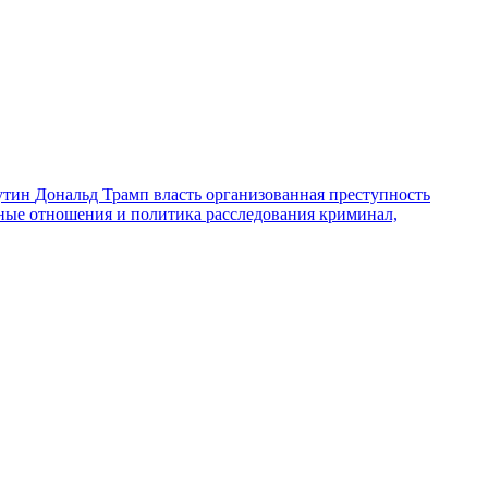
утин
Дональд Трамп
власть
организованная преступность
ные отношения и политика
расследования
криминал,