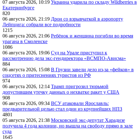
07 августа 2026, 10:19
Украина ударила по складу Wildberries в
Екатеринбурге
820
06 августа 2026, 21:19
Дрон со взрывчаткой в аэропорту
Лейпцига: собрали все подробности
1215
06 августа 2026, 21:06
Ребёнок и женщина погибли во время
урагана в Смоленске
1086
06 августа 2026, 19:06
Суд на Урале приступил к
рассмотрению дела экс-гендиректора «ВСМПО-Ависма»
884
06 августа 2026, 15:08
В Грузии завели дело из-за «фейков» в
соцсетях о притеснениях туристов из РФ
974
06 августа 2026, 12:14
Трамп пригрозил тюрьмой
допустившим утечку данных о нехватке ракет у США
908
06 августа 2026, 09:34
ВСУ атаковали Ярославль:
предварительной целью стал один из крупнейших НПЗ
4801
05 августа 2026, 21:38
Московский экс-депутат Харадизе
получила 4 года колонии, но вышла на свободу прямо в зале
суда
1645