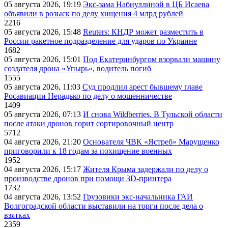
05 августа 2026, 19:19
Экс-зама Набиуллиной в ЦБ Исаева
объявили в розыск по делу хищения 4 млрд рублей
2216
05 августа 2026, 15:48
Reuters: КНДР может разместить в
России ракетное подразделение для ударов по Украине
1682
05 августа 2026, 15:01
Под Екатеринбургом взорвали машину
создателя дрона «Упырь», водитель погиб
1555
05 августа 2026, 11:03
Суд продлил арест бывшему главе
Росавиации Нерадько по делу о мошенничестве
1409
05 августа 2026, 07:13
И снова Wildberries. В Тульской области
после атаки дронов горит сортировочный центр
5712
04 августа 2026, 21:20
Основателя ЧВК «Ястреб» Марущенко
приговорили к 18 годам за похищение военных
1952
04 августа 2026, 15:17
Жителя Крыма задержали по делу о
производстве дронов при помощи 3D‑принтера
1732
04 августа 2026, 13:52
Грузовики экс-начальника ГАИ
Волгоградской области выставили на торги после дела о
взятках
2359