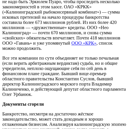
не надо быть Эркюлем Пуаро, чтобы проследить несколько
закономерностей в этом хаосе. ОАО «КРКК»
(«Калининградский рыбоконсервный комбинат») — сумма
исковых претензий на начало процедуры банкротства
составила более 673 миллионов рублей. Из них более 420
миллионов — «дружественные» кредиты. ООО «Нео
Калининград» — почти 670 миллионов, и снова сумма
«свойских» обязательств впечатляет. Почти 418 миллионов
ООО «Гавань» и уже упомянутый
ООО «КРК»
, список
можно продолжить.
Все эти компании по сути объединяет не только печальная
(если верить арбитражным вердиктам) судьба, но и общие
учредители, неплохо ощущающие себя по сей день в
финансовом плане граждане. Бывший вице-премьер
областного правительства Константин Суслов, бывший
директор Калининградского морского порта Владимир
Калиниченко, и действующий депутат областного парламента
Олег Урбанюк.
Документы сгорели
Банкротство, несмотря на достаточно жёсткое
законодательство, может стать доходным и хорошо
отлаженным бизнесом. Анализируя калининградскую эпопею