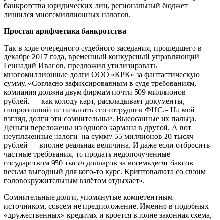
банкротства юридических лиц, региональный бюджет
лишился многомиллионных налогов.
Простая арифметика банкротства
Так в ходе очередного судебного заседания, прошедшего в
декабре 2017 года, временный конкурсный управляющий
Геннадий Иванов, предложил утилизировать
многомиллионные долги ООО «КРК» за фантастическую
сумму. «Согласно зафиксированным в суде требованиям,
компания должна двум фирмам почти 509 миллионов
рублей, — как колоду карт, раскладывает документы,
попросивший не называть его сотрудник ФНС.– На мой
взгляд, долги эти сомнительные. Высосанные их пальца.
Деньги переложены из одного кармана в другой. А вот
неуплаченные налоги на сумму 55 миллионов 20 тысяч
рублей — вполне реальная величина. И даже если отбросить
частные требования, то продать недополученные
государством 950 тысяч долларов за восемьдесят баксов —
весьма выгодный для кого-то курс. Криптовалюта со своим
головокружительным взлётом отдыхает».
Сомнительные долги, упомянутые компетентным
источником, совсем не предположение. Именно в подобных
«дружественных» кредитах и кроется вполне законная схема,