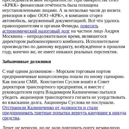
«КРКК» финансовая отчётность была похищена
неустановленными лицами. А за несколько часов до визита
ревизоров в офис ООО «КРК», в компании сгорел
автомобиль, загруженный документацией. Всё что удалось
правоохранителям и органам Фемиды,
повесить
астрономический налоговый долг
на частное лицо Андрея
Москвина – непродолжительное время, являвшегося
директором рыбоконсервного комбината. Исполнительное
производство по данному вердикту, возбуждённое в прошлом
году, конечно же, не имеет никаких реальных перспектив.
Забывчивые должники
С ещё одним должником – Морским торговым портом
предприимчивые концессионеры пошли по иному сценарию.
Как писали СМИ, Константин Суслов вошёл в Совет
директоров транспортного предприятия, и вместе с
руководителем порта Владимиром Калиниченко пытался
убедить акционеров транспортного гиганта не усердствовать
во взыскании долга. Акционеры Суслова не послушали.
Отстранили Калиниченко от должности и стали
предпринимать тщетные попытки вернуть канувшие в никуда
средства
.
Денег не вернули, но не дали повторить порту незавидную