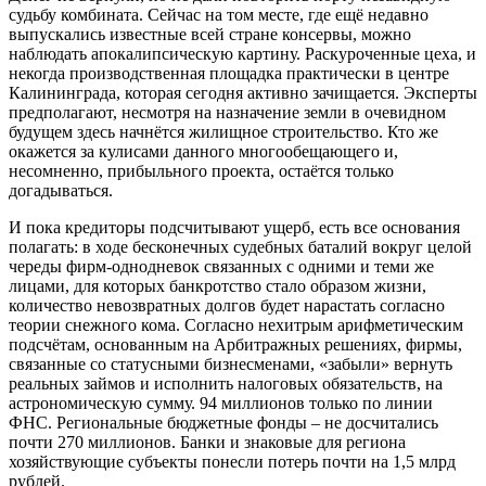
судьбу комбината. Сейчас на том месте, где ещё недавно
выпускались известные всей стране консервы, можно
наблюдать апокалипсическую картину. Раскуроченные цеха, и
некогда производственная площадка практически в центре
Калининграда, которая сегодня активно зачищается. Эксперты
предполагают, несмотря на назначение земли в очевидном
будущем здесь начнётся жилищное строительство. Кто же
окажется за кулисами данного многообещающего и,
несомненно, прибыльного проекта, остаётся только
догадываться.
И пока кредиторы подсчитывают ущерб, есть все основания
полагать: в ходе бесконечных судебных баталий вокруг целой
череды фирм-однодневок связанных с одними и теми же
лицами, для которых банкротство стало образом жизни,
количество невозвратных долгов будет нарастать согласно
теории снежного кома. Согласно нехитрым арифметическим
подсчётам, основанным на Арбитражных решениях, фирмы,
связанные со статусными бизнесменами, «забыли» вернуть
реальных займов и исполнить налоговых обязательств, на
астрономическую сумму. 94 миллионов только по линии
ФНС. Региональные бюджетные фонды – не досчитались
почти 270 миллионов. Банки и знаковые для региона
хозяйствующие субъекты понесли потерь почти на 1,5 млрд
рублей.