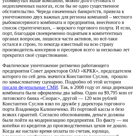
упомянутых выше компаний, можно долго сетовать о
недоплаченных налогах, если бы не одно существенное
обстоятельство. Череда означенных банкротств, привела к
уничтожению двух важных для региона компаний – местного
рыбоконсервного комбината и предприятия, внесённого в
список стратегических, – морского торгового полрта. И если,
порт, благодаря своевременно поднятым в компетентных
органах вопросам, лишился части активов, но всё-таки
остался в строю, то некогда известный на всю страну
производитель консервов и пресервов всего за несколько лет
прекратил своё существование.
Фактическое уничтожение ритмично работающего
предприятия Совет директоров ОАО «КРКК», председателем
которого по сей день значится Константин Суслов, прошло
по замысловатому сценарию. Подробно об этой истории
писали федеральные СМИ
. Так, в 2008 году от лица дирекции
комбината были оформлены два займа. Один на $9,795 млн от
литовского банка «Снорас», другой — 120 млн рублей
Константин Суслов взял по дружбе у директора торгового
порта Владимира Калиниченко. Из портовой кассы и безо
всяких гарантий. Согласно обоснованиям, деньги должны
были пойти на модернизацию предприятия. По факту — ни
копейки из кредитов до производственных цехов не дошло.
Когда же настало время оплаты по счетам, юрлицо,