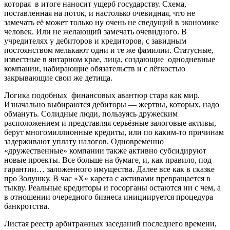
которая в итоге наносит ущерб государству. Схема,
поставленная на поток, и настолько очевидная, что не
замечать её может только ну очень не сведущий в экономике
человек. Или не желающий замечать очевидного. В
учредителях у дебиторов и кредиторов, с завидным
постоянством мелькают одни и те же фамилии. Статусные,
известные в янтарном крае, лица, создающие однодневные
компании, набирающие обязательств и с лёгкостью
закрывающие свои же детища.
Логика подобных финансовых авантюр стара как мир.
Изначально выбираются дебиторы — жертвы, которых, надо
обмануть. Солидные люди, пользуясь дружеским
расположением и представляя серьёзные залоговые активы,
берут многомиллионные кредиты, или по каким-то причинам
задерживают уплату налогов. Одновременно
«дружественные» компании также активно субсидируют
новые проекты. Все больше на бумаге, и, как правило, под
гарантии… заложенного имущества. Далее все как в сказке
про Золушку. В час «Х» карета с активами превращается в
тыкву. Реальные кредиторы и госорганы остаются ни с чем, а
в отношении очередного бизнеса инициируется процедура
банкротства.
Листая реестр арбитражных заседаний последнего времени,