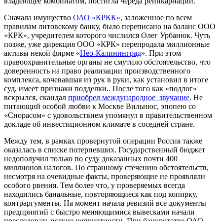
владеющее комбинатом, постигла череда реинкарнаций.
Сначала имущество
ОАО «КРКК»
, заложенное по всем
правилам литовскому банку, было переписано на баланс ООО
«КРК», учредителем которого числился Олег Урбанюк. Чуть
позже, уже дирекция ООО «КРК» перепродала миллионные
активы некой фирме «
Нео-Калининград
». При этом
правоохранительные органы не смутило обстоятельство, что
доверенность на право реализации производственного
комплекса, кочевавшая из рук в руки, как установил в итоге
суд, имеет признаки подделки.. После того как «подлог»
вскрылся, скандал
приобрел международное звучание
. Не
питающий особой любви к Москве Вильнюс, эпопею со
«Снорасом» с удовольствием упомянул в правительственном
докладе об инвестиционном климате в соседней стране.
Между тем, в рамках провернутой операции Россия также
оказалась в списке потерпевших. Государственный бюджет
недополучил только по суду доказанных почти 400
миллионов налогов. По странному стечению обстоятельств,
несмотря на очевидные факты, проверяющие не проявляли
особого рвения. Тем более что, у проверяемых всегда
находились банальные, повторяющиеся как под копирку,
контраргументы. На момент начала ревизий все документы
предприятий с быстро меняющимися вывесками начали
преследовать всякие неприятности. При банкротстве ОАО