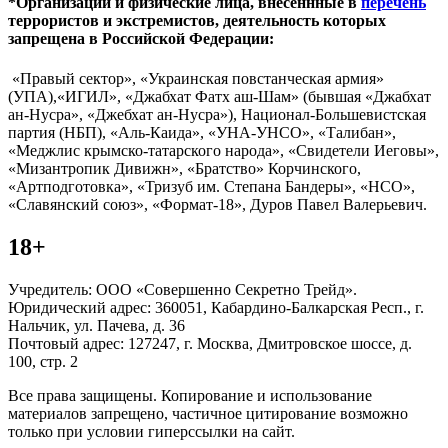
*Организации и физические лица, внесённные в
перечень
террористов и экстремистов, деятельность которых
запрещена в Российской Федерации:
«Правый сектор», «Украинская повстанческая армия»
(УПА),«ИГИЛ», «Джабхат Фатх аш-Шам» (бывшая «Джабхат
ан-Нусра», «Джебхат ан-Нусра»), Национал-Большевистская
партия (НБП), «Аль-Каида», «УНА-УНСО», «Талибан»,
«Меджлис крымско-татарского народа», «Свидетели Иеговы»,
«Мизантропик Дивижн», «Братство» Корчинского,
«Артподготовка», «Тризуб им. Степана Бандеры», «НСО»,
«Славянский союз», «Формат-18», Дуров Павел Валерьевич.
18+
Учредитель: ООО «Совершенно Секретно Трейд».
Юридический адрес: 360051, Кабардино-Балкарская Респ., г.
Нальчик, ул. Пачева, д. 36
Почтовый адрес: 127247, г. Москва, Дмитровское шоссе, д.
100, стр. 2
Все права защищены. Копирование и использование
материалов запрещено, частичное цитирование возможно
только при условии гиперссылки на сайт.