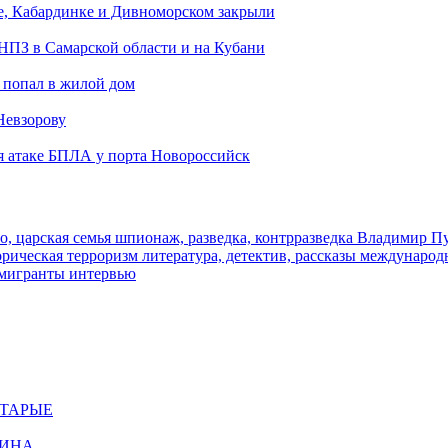
е, Кабардинке и Дивноморском закрыли
 НПЗ в Самарской области и на Кубани
 попал в жилой дом
Невзорову
я атаке БПЛА у порта Новороссийск
о, царская семья
шпионаж, разведка, контрразведка
Владимир П
торическая
терроризм
литература, детектив, рассказы
международ
 мигранты
интервью
СТАРЫЕ
ЩИНА