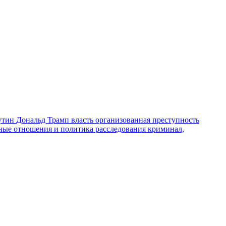
утин
Дональд Трамп
власть
организованная преступность
ные отношения и политика
расследования
криминал,