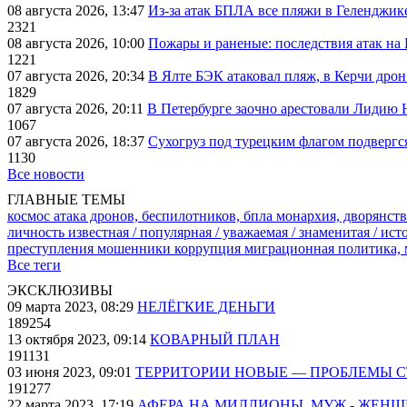
08 августа 2026, 13:47
Из-за атак БПЛА все пляжи в Геленджик
2321
08 августа 2026, 10:00
Пожары и раненые: последствия атак на
1221
07 августа 2026, 20:34
В Ялте БЭК атаковал пляж, в Керчи дрон
1829
07 августа 2026, 20:11
В Петербурге заочно арестовали Лидию 
1067
07 августа 2026, 18:37
Сухогруз под турецким флагом подвергс
1130
Все новости
ГЛАВНЫЕ ТЕМЫ
космос
атака дронов, беспилотников, бпла
монархия, дворянств
личность известная / популярная / уважаемая / знаменитая / ис
преступления
мошенники
коррупция
миграционная политика,
Все теги
ЭКСКЛЮЗИВЫ
09 марта 2023, 08:29
НЕЛЁГКИЕ ДЕНЬГИ
189254
13 октября 2023, 09:14
КОВАРНЫЙ ПЛАН
191131
03 июня 2023, 09:01
ТЕРРИТОРИИ НОВЫЕ — ПРОБЛЕМЫ 
191277
22 марта 2023, 17:19
АФЕРА НА МИЛЛИОНЫ. МУЖ - ЖЕН