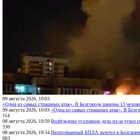
09 августа 2026, 10:03
«Одна из самых страшных атак». В Белгороде ранены 13 челове
09 августа 2026, 10:03
«Одна из самых страшных атак». В Белго
114
08 августа 2026, 19:59
Возбуждено уголовное дело из-за угроз 
530
08 августа 2026, 19:34
Неопознанный БПЛА залетел в Болгарию 
663