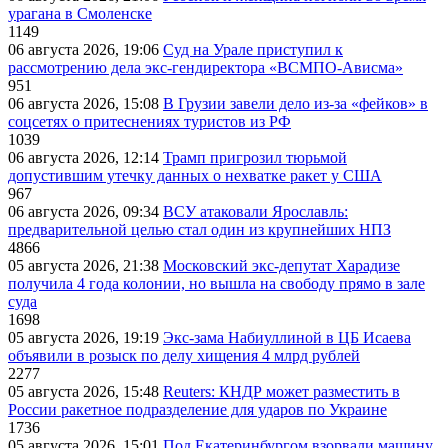
урагана в Смоленске
1149
06 августа 2026, 19:06
Суд на Урале приступил к
рассмотрению дела экс-гендиректора «ВСМПО-Ависма»
951
06 августа 2026, 15:08
В Грузии завели дело из-за «фейков» в
соцсетях о притеснениях туристов из РФ
1039
06 августа 2026, 12:14
Трамп пригрозил тюрьмой
допустившим утечку данных о нехватке ракет у США
967
06 августа 2026, 09:34
ВСУ атаковали Ярославль:
предварительной целью стал один из крупнейших НПЗ
4866
05 августа 2026, 21:38
Московский экс-депутат Харадизе
получила 4 года колонии, но вышла на свободу прямо в зале
суда
1698
05 августа 2026, 19:19
Экс-зама Набиуллиной в ЦБ Исаева
объявили в розыск по делу хищения 4 млрд рублей
2277
05 августа 2026, 15:48
Reuters: КНДР может разместить в
России ракетное подразделение для ударов по Украине
1736
05 августа 2026, 15:01
Под Екатеринбургом взорвали машину