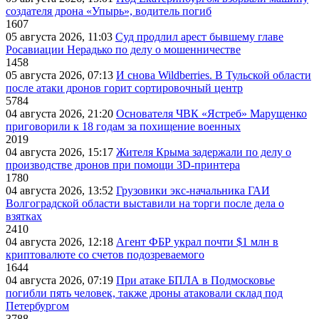
создателя дрона «Упырь», водитель погиб
1607
05 августа 2026, 11:03
Суд продлил арест бывшему главе
Росавиации Нерадько по делу о мошенничестве
1458
05 августа 2026, 07:13
И снова Wildberries. В Тульской области
после атаки дронов горит сортировочный центр
5784
04 августа 2026, 21:20
Основателя ЧВК «Ястреб» Марущенко
приговорили к 18 годам за похищение военных
2019
04 августа 2026, 15:17
Жителя Крыма задержали по делу о
производстве дронов при помощи 3D‑принтера
1780
04 августа 2026, 13:52
Грузовики экс-начальника ГАИ
Волгоградской области выставили на торги после дела о
взятках
2410
04 августа 2026, 12:18
Агент ФБР украл почти $1 млн в
криптовалюте со счетов подозреваемого
1644
04 августа 2026, 07:19
При атаке БПЛА в Подмосковье
погибли пять человек, также дроны атаковали склад под
Петербургом
3788