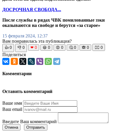
ДОСРОЧНАЯ СВОБОДА...
После службы в рядах ЧВК помилованные зэки
оказываются на свободе и берутся «за старое»
15 февраля 2024, 12:37
Вам понравилась эта публикация?
👍
0
👎
0
❤
0
😆
0
😡
0
🤔
0
🙈
0
🧘‍♀️
0
Поделиться
Комментарии
Оставить комментарий
Ваше имя
Ваш email
Введите Ваш комментарий
Отмена
Отправить