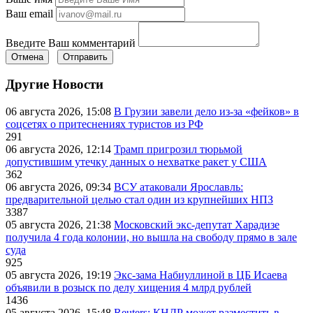
Ваш email
Введите Ваш комментарий
Отмена
Отправить
Другие Новости
06 августа 2026, 15:08
В Грузии завели дело из-за «фейков» в
соцсетях о притеснениях туристов из РФ
291
06 августа 2026, 12:14
Трамп пригрозил тюрьмой
допустившим утечку данных о нехватке ракет у США
362
06 августа 2026, 09:34
ВСУ атаковали Ярославль:
предварительной целью стал один из крупнейших НПЗ
3387
05 августа 2026, 21:38
Московский экс-депутат Харадизе
получила 4 года колонии, но вышла на свободу прямо в зале
суда
925
05 августа 2026, 19:19
Экс-зама Набиуллиной в ЦБ Исаева
объявили в розыск по делу хищения 4 млрд рублей
1436
05 августа 2026, 15:48
Reuters: КНДР может разместить в