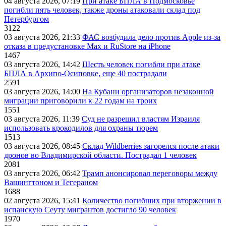
04 августа 2026, 07:19
При атаке БПЛА в Подмосковье
погибли пять человек, также дроны атаковали склад под
Петербургом
3122
03 августа 2026, 21:33
ФАС возбудила дело против Apple из-за
отказа в предустановке Max и RuStore на iPhone
1467
03 августа 2026, 14:42
Шесть человек погибли при атаке
БПЛА в Архипо-Осиповке, еще 40 пострадали
2591
03 августа 2026, 14:00
На Кубани организаторов незаконной
миграции приговорили к 22 годам на троих
1551
03 августа 2026, 11:39
Суд не разрешил властям Израиля
использовать крокодилов для охраны тюрем
1513
03 августа 2026, 08:45
Склад Wildberries загорелся после атаки
дронов во Владимирской области. Пострадал 1 человек
2081
03 августа 2026, 06:42
Трамп анонсировал переговоры между
Вашингтоном и Тегераном
1688
02 августа 2026, 15:41
Количество погибших при вторжении в
испанскую Сеуту мигрантов достигло 90 человек
1970