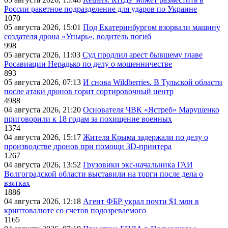
России ракетное подразделение для ударов по Украине
1070
05 августа 2026, 15:01
Под Екатеринбургом взорвали машину
создателя дрона «Упырь», водитель погиб
998
05 августа 2026, 11:03
Суд продлил арест бывшему главе
Росавиации Нерадько по делу о мошенничестве
893
05 августа 2026, 07:13
И снова Wildberries. В Тульской области
после атаки дронов горит сортировочный центр
4988
04 августа 2026, 21:20
Основателя ЧВК «Ястреб» Марущенко
приговорили к 18 годам за похищение военных
1374
04 августа 2026, 15:17
Жителя Крыма задержали по делу о
производстве дронов при помощи 3D‑принтера
1267
04 августа 2026, 13:52
Грузовики экс-начальника ГАИ
Волгоградской области выставили на торги после дела о
взятках
1886
04 августа 2026, 12:18
Агент ФБР украл почти $1 млн в
криптовалюте со счетов подозреваемого
1165