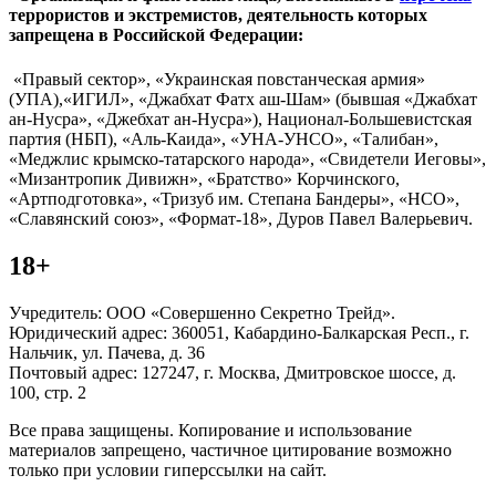
террористов и экстремистов, деятельность которых
запрещена в Российской Федерации:
«Правый сектор», «Украинская повстанческая армия»
(УПА),«ИГИЛ», «Джабхат Фатх аш-Шам» (бывшая «Джабхат
ан-Нусра», «Джебхат ан-Нусра»), Национал-Большевистская
партия (НБП), «Аль-Каида», «УНА-УНСО», «Талибан»,
«Меджлис крымско-татарского народа», «Свидетели Иеговы»,
«Мизантропик Дивижн», «Братство» Корчинского,
«Артподготовка», «Тризуб им. Степана Бандеры», «НСО»,
«Славянский союз», «Формат-18», Дуров Павел Валерьевич.
18+
Учредитель: ООО «Совершенно Секретно Трейд».
Юридический адрес: 360051, Кабардино-Балкарская Респ., г.
Нальчик, ул. Пачева, д. 36
Почтовый адрес: 127247, г. Москва, Дмитровское шоссе, д.
100, стр. 2
Все права защищены. Копирование и использование
материалов запрещено, частичное цитирование возможно
только при условии гиперссылки на сайт.