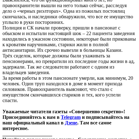
правоохранители вышли на него только сейчас, расследуя
дело о «черных риэлторах». Одна из пожилых постоялиц
скончалась, и наследники обнаружили, что все ее имущество
уплыло в руки посторонних.
Полиция и СК начали проверку, пришли в пансионат с
обыском и испытали настоящий шок – 22 пациента заведения
находились в ужасном состоянии, некоторые были прикованы
к кроватям наручниками, старики жили в полной
антисанитарии. Их срочно вывезли в больницы Казани.
Трёх сиделок, которые должны были ухаживать за
пенсионерами, но превратили их последние годы жизни в ад,
задержали. Так же следователи работают с одним из
владельцев заведения.
За время работы в этом пансионате умерли, как минимум, 20
человек. Один труп находился в доме в момент прихода
силовиков. Правоохранитель выясняют, что стало с
имуществом скончавшихся стариков и тех, кого успели
спасти.
Уважаемые читатели газеты «Совершенно секретно»!
Присоединяйтесь к нам в
Telegram
и подписывайтесь на
наш официальный канал в
Дзене
. Там все самое
интересное.
____________________