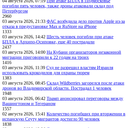
04 августа 2026, 07:19
При атаке БПЛА в Подмосковье
погибли пять человек, также дроны атаковали склад под
Петербургом
2960
03 августа 2026, 21:33
ФАС возбудила дело против Apple из-за
отказа в предустановке Max и RuStore на iPhone
1333
03 августа 2026, 14:42
Шесть человек погибли при атаке
БПЛА в Архипо-Осиповке, еще 40 пострадали
2437
03 августа 2026, 14:00
На Кубани организаторов незаконной
миграции приговорили к 22 годам на троих
1416
03 августа 2026, 11:39
Суд не разрешил властям Израиля
использовать крокодилов для охраны тюрем
1383
03 августа 2026, 08:45
Склад Wildberries загорелся после атаки
дронов во Владимирской области. Пострадал 1 человек
1948
03 августа 2026, 06:42
Трамп анонсировал переговоры между
Вашингтоном и Тегераном
1557
02 августа 2026, 15:41
Количество погибших при вторжении в
испанскую Сеуту мигрантов достигло 90 человек
1838