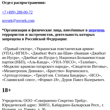
Отдел распространения:
+7 (499) 288-00-72
sovsek@sovsek.com
*Организации и физические лица, внесённные в
перечень
террористов и экстремистов, деятельность которых
запрещена в Российской Федерации:
«Правый сектор», «Украинская повстанческая армия»
(УПА),«ИГИЛ», «Джабхат Фатх аш-Шам» (бывшая «Джабхат
ан-Нусра», «Джебхат ан-Нусра»), Национал-Большевистская
партия (НБП), «Аль-Каида», «УНА-УНСО», «Талибан»,
«Меджлис крымско-татарского народа», «Свидетели Иеговы»,
«Мизантропик Дивижн», «Братство» Корчинского,
«Артподготовка», «Тризуб им. Степана Бандеры», «НСО»,
«Славянский союз», «Формат-18», Дуров Павел Валерьевич.
18+
Учредитель: ООО «Совершенно Секретно Трейд».
Юридический адрес: 360051, Кабардино-Балкарская Респ., г.
Нальчик, ул. Пачева, д. 36