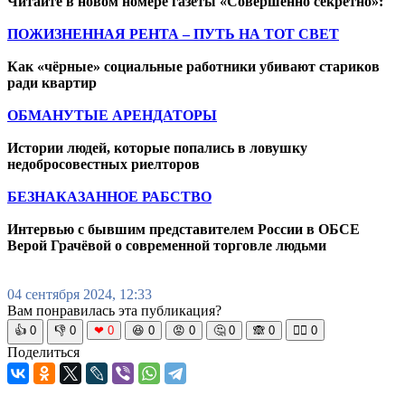
Читайте в новом номере газеты «Совершенно секретно»:
ПОЖИЗНЕННАЯ РЕНТА – ПУТЬ НА ТОТ СВЕТ
Как «чёрные» социальные работники убивают стариков
ради квартир
ОБМАНУТЫЕ АРЕНДАТОРЫ
Истории людей, которые попались в ловушку
недобросовестных риелторов
БЕЗНАКАЗАННОЕ РАБСТВО
Интервью с бывшим представителем России в ОБСЕ
Верой Грачёвой о современной торговле людьми
04 сентября 2024, 12:33
Вам понравилась эта публикация?
👍
0
👎
0
❤
0
😆
0
😡
0
🤔
0
🙈
0
🧘‍♀️
0
Поделиться