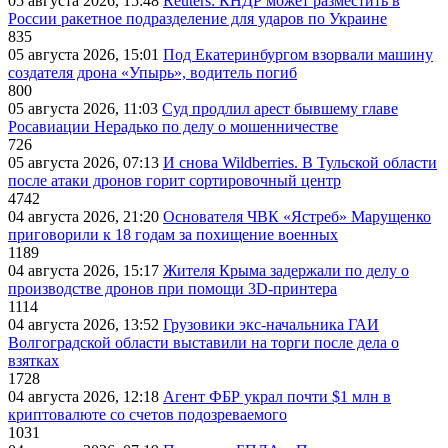
05 августа 2026, 15:48
Reuters: КНДР может разместить в
России ракетное подразделение для ударов по Украине
835
05 августа 2026, 15:01
Под Екатеринбургом взорвали машину
создателя дрона «Упырь», водитель погиб
800
05 августа 2026, 11:03
Суд продлил арест бывшему главе
Росавиации Нерадько по делу о мошенничестве
726
05 августа 2026, 07:13
И снова Wildberries. В Тульской области
после атаки дронов горит сортировочный центр
4742
04 августа 2026, 21:20
Основателя ЧВК «Ястреб» Марущенко
приговорили к 18 годам за похищение военных
1189
04 августа 2026, 15:17
Жителя Крыма задержали по делу о
производстве дронов при помощи 3D‑принтера
1114
04 августа 2026, 13:52
Грузовики экс-начальника ГАИ
Волгоградской области выставили на торги после дела о
взятках
1728
04 августа 2026, 12:18
Агент ФБР украл почти $1 млн в
криптовалюте со счетов подозреваемого
1031